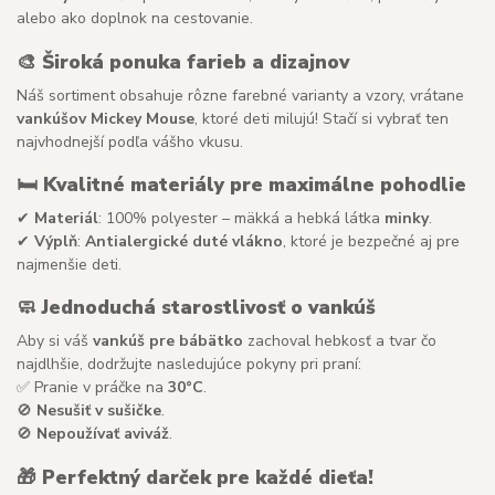
alebo ako doplnok na cestovanie.
🎨
Široká ponuka farieb a dizajnov
Náš sortiment obsahuje rôzne farebné varianty a vzory, vrátane
vankúšov Mickey Mouse
, ktoré deti milujú! Stačí si vybrať ten
najvhodnejší podľa vášho vkusu.
🛏
Kvalitné materiály pre maximálne pohodlie
✔
Materiál
: 100% polyester – mäkká a hebká látka
minky
.
✔
Výplň
:
Antialergické duté vlákno
, ktoré je bezpečné aj pre
najmenšie deti.
🧼
Jednoduchá starostlivosť o vankúš
Aby si váš
vankúš pre bábätko
zachoval hebkosť a tvar čo
najdlhšie, dodržujte nasledujúce pokyny pri praní:
✅ Pranie v práčke na
30°C
.
🚫
Nesušiť v sušičke
.
🚫
Nepoužívať aviváž
.
🎁
Perfektný darček pre každé dieťa!