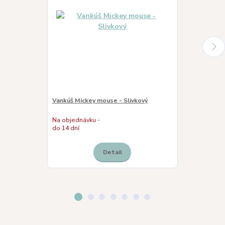
Vankúš Mickey mouse - Slivkový
Vankúš Mickey
Na objednávku -
do 14 dní
Skladom
Detail