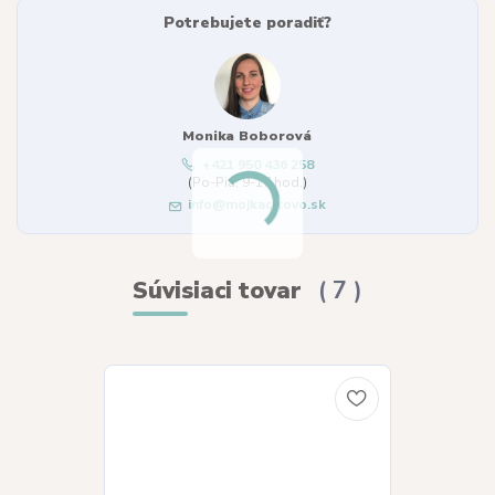
Potrebujete poradiť?
Monika Boborová
+421 950 436 258
(Po-Pia, 9-17 hod.)
info@mojkacikovo.sk
Súvisiaci tovar
7