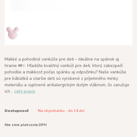
Mäkké a pohodlné vankúše pre deti – Ideálne na spánok aj
hranie 💤✨ Hľadáte kvalitný vankúš pre deti, ktorý zabezpečí
pohodlie a mäkkosť počas spánku aj odpočinku? Naše vankúše
pre bábätká a staršie deti sú vyrobené z príjemného minky
materiálu a vyplnené antialergickým dutým vláknom, čo zaručuje
ich...
celý popis
Dostupnosť
Na objednávku - do 14 dní
Nie sme platcovia DPH