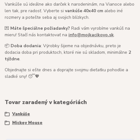
Vankúše sú ideálne ako darček k narodeninám, na Vianoce alebo
len tak, pre radosť. Vyberte si
vankúše 40x40 cm
alebo iné
rozmery a potešte seba aj svojich blízkych.
💌
Máte špeciálne požiadavky?
Radi vám vyrobíme vankúš na
mieru! Stačí nás kontaktovať na
info@mojkacikovo.sk
.
📦
Doba dodania
: Výrobky šijeme na objednávku, preto je
dodacia doba pri produktoch, ktoré nie sú skladom, minimálne
2
týždne
.
Objednajte si ešte dnes a doprajte svojmu dieťatku pohodlie a
sladké sny! 😴💖
Tovar zaradený v kategóriách
Vankúše
Mickey Mouse