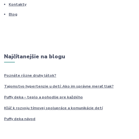
Kontakty
Blog
Najčítanejšie na blogu
Poznáte rôzne druhy
látok?
Tajomstvo hypertenzie u detí: Ako im
správne
merať tlak?
Puffy deka – teplo a pohodlie pre každého
Kľúč k rozvoju tímovej spolupráce a komunikácie detí
Puffy deka návod