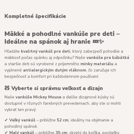
Kompletné špecifikácie
Mäkké a pohodlné vankúše pre deti –
Ideálne na spánok aj hranie
💤✨
Hľadáte
kvalitný vankúš pre deti
, ktorý zabezpečí pohodlie a
mäkkosť počas spánku aj odpočinku? Naše
vankúše pre bábätká
a staršie deti sú vyrobené z príjemného
minky materiálu
a
vyplnené
antialergickým dutým vláknom
, čo zaručuje ich
bezpečnosť a komfort pri každodennom používaní.
🧸
Vyberte si správnu veľkosť a dizajn
Naše
vankúše Mickey Mouse
a ďalšie dizajnové kúsky sú
dostupné v rôznych farebných prevedeniach, aby ste si mohli
vybrať ten pravý:
✔
Veľký vankúš
– približne
52 cm
, ideálny na objímanie a
pohodlný spánok.
✔
Malý vankúš
– približne
35 cm
, skvelý do kočíka, postieľky