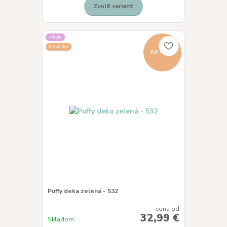
Zvoliť variant
Akcia
Novinka
Až - 8 %
Puffy deka zelená - 532
cena od
32,99 €
Skladom