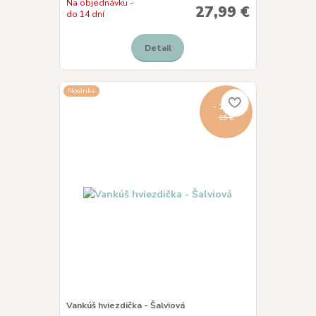
Na objednávku -
27,99 €
do 14 dní
Detail
Novinka
- 13 %
15 €
Vankúš hviezdička - Šalviová