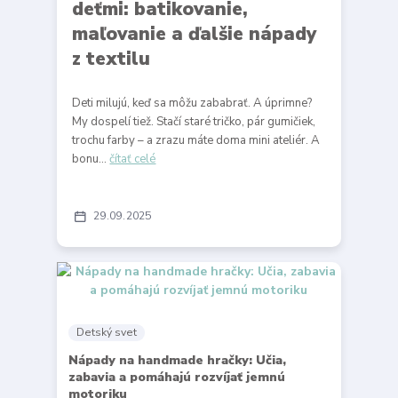
deťmi: batikovanie,
maľovanie a ďalšie nápady
z textilu
Deti milujú, keď sa môžu zababrať. A úprimne?
My dospelí tiež. Stačí staré tričko, pár gumičiek,
trochu farby – a zrazu máte doma mini ateliér. A
bonu...
čítať celé
29
09
2025
Detský svet
Nápady na handmade hračky: Učia,
zabavia a pomáhajú rozvíjať jemnú
motoriku