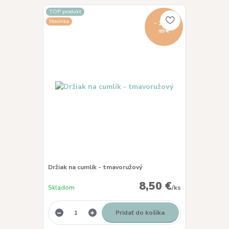
TOP produkt
Novinka
- 15 %
10 €
Držiak na cumlík - tmavoružový
8,50 €
Skladom
/
ks
Pridať do košíka