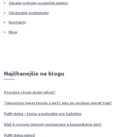
Zásady ochrany osobných údajov
Obchodné podmienky
Kontakty
Blog
Najčítanejšie na blogu
Poznáte rôzne druhy
látok?
Tajomstvo hypertenzie u detí: Ako im
správne
merať tlak?
Puffy deka – teplo a pohodlie pre každého
Kľúč k rozvoju tímovej spolupráce a komunikácie detí
Puffy deka návod