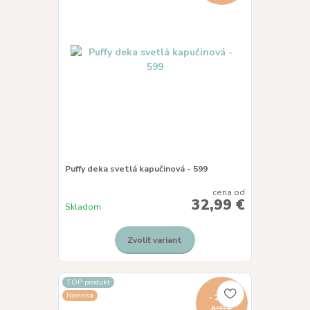
Puffy deka svetlá kapučinová - 599
cena od
32,99 €
Skladom
Zvoliť variant
TOP produkt
Novinka
- 29 %
6,99 €