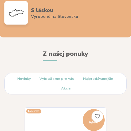
S láskou
Vyrobené na Slovensku
Z našej ponuky
Novinky
Vybrali sme pre vás
Najpredávanejšie
Akcia
Novinka
- 33 %
8,99 €