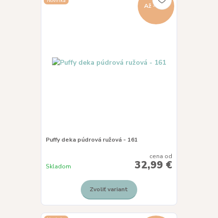
Novinka
Až - 8 %
Puffy deka púdrová ružová - 161
cena od
32,99 €
Skladom
Zvoliť variant