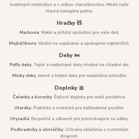
kvalitných materiálov a s veľkou starostlivosťou. Medzi naše
hlavné kategórie patria:
Hračky 🧸
Mackovia
: Mäkkí a prítulní spoločníci pre vaše deti.
Mojkáčikovia
: Ideálni na uspávanie a upokojenie najmenších.
Deky 🛌
Puffy deky
: Teplé a nadýchané deky vhodné na chladné dni.
Minky deky
: Jemné a hebké deky pre maximálne pohodlie.
Doplnky 🎀
Čelenky a korunky
: Štýlové doplnky pre malé parádnice.
Uteráky
: Praktické a estetické pre každodenné použitie.
Hryzadlá
: Bezpečné a zábavné pre prerezávajúce sa zúbky.
Podbradníky a slintáčiky
: Ochrana oblečenia s roztomilým
dizajnom.