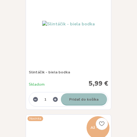
Slintáčik - biela bodka
5,99 €
Skladom
Pridať do košíka
Novinka
Až - 8 %