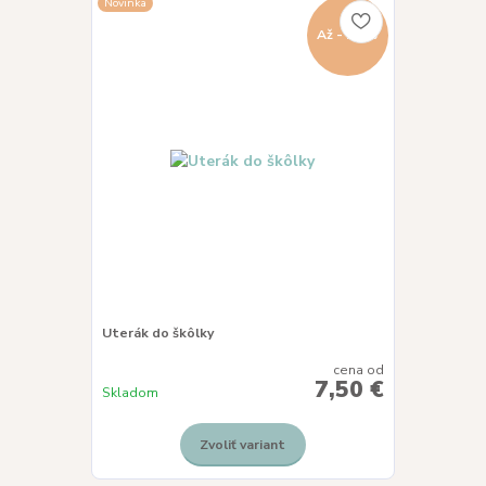
Novinka
Až - 29 %
Uterák do škôlky
cena od
7,50 €
Skladom
Zvoliť variant