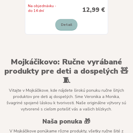
Na objednávku -
12,99 €
do 14 dní
Detail
Mojkáčikovo: Ručne vyrábané
produkty pre deti a dospelých 🧸
🧵
Vitajte v Mojkáčikove, kde nájdete širokú ponuku ručne šitých
produktov pre deti aj dospelých. Sme Veronika a Monika,
švagriné spojené láskou k tvorivosti. Naše originálne výtvory sú
vytvorené s cieľom potešiť vás a vašich blízkych.
Naša ponuka 🎁
V Mojkáčikove ponúkame rôzne produkty, všetky ručne šité z