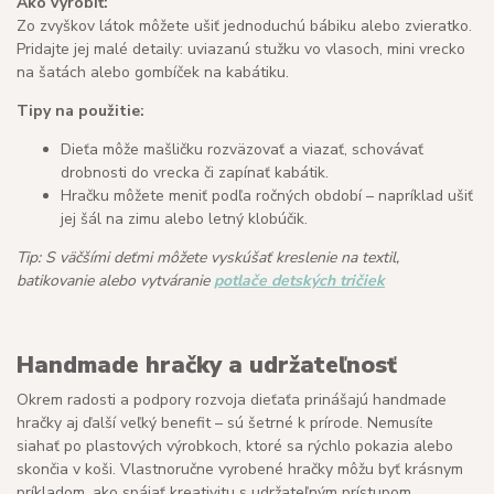
Ako vyrobiť:
Zo zvyškov látok môžete ušiť jednoduchú bábiku alebo zvieratko.
Pridajte jej malé detaily: uviazanú stužku vo vlasoch, mini vrecko
na šatách alebo gombíček na kabátiku.
Tipy na použitie:
Dieťa môže mašličku rozväzovať a viazať, schovávať
drobnosti do vrecka či zapínať kabátik.
Hračku môžete meniť podľa ročných období – napríklad ušiť
jej šál na zimu alebo letný klobúčik.
Tip: S väčšími deťmi môžete vyskúšať kreslenie na textil,
batikovanie alebo vytváranie
potlače detských tričiek
Handmade hračky a udržateľnosť
Okrem radosti a podpory rozvoja dieťaťa prinášajú handmade
hračky aj ďalší veľký benefit – sú šetrné k prírode. Nemusíte
siahať po plastových výrobkoch, ktoré sa rýchlo pokazia alebo
skončia v koši. Vlastnoručne vyrobené hračky môžu byť krásnym
príkladom, ako spájať kreativitu s udržateľným prístupom.