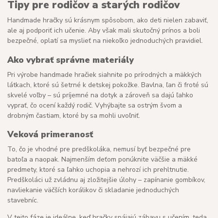
Tipy pre rodičov a starých rodičov
Handmade hračky sú krásnym spôsobom, ako deti nielen zabaviť,
ale aj podporiť ich učenie. Aby však mali skutočný prínos a boli
bezpečné, oplatí sa myslieť na niekoľko jednoduchých pravidiel.
Ako vybrať správne materiály
Pri výrobe handmade hračiek siahnite po prírodných a mäkkých
látkach, ktoré sú šetrné k detskej pokožke. Bavlna, ľan či froté sú
skvelé voľby – sú príjemné na dotyk a zároveň sa dajú ľahko
vyprať, čo ocení každý rodič. Vyhýbajte sa ostrým švom a
drobným častiam, ktoré by sa mohli uvoľniť.
Veková primeranosť
To, čo je vhodné pre predškoláka, nemusí byť bezpečné pre
batoľa a naopak. Najmenším deťom ponúknite väčšie a mäkké
predmety, ktoré sa ľahko uchopia a nehrozí ich prehltnutie.
Predškoláci už zvládnu aj zložitejšie úlohy – zapínanie gombíkov,
navliekanie väčších korálikov či skladanie jednoduchých
stavebníc.
V tejto fáze je ideálne, keď hračky spájajú zábavu s učením, teda