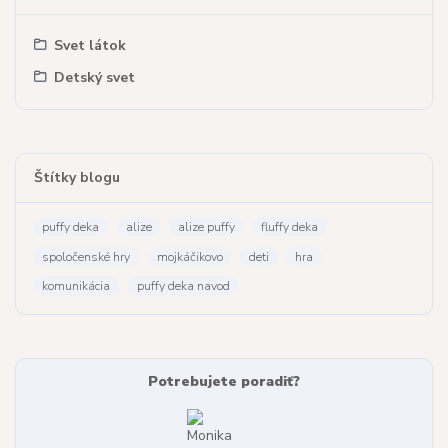
Svet látok
Detský svet
Štítky blogu
puffy deka
alize
alize puffy
fluffy deka
spoločenské hry
mojkáčikovo
deti
hra
komunikácia
puffy deka navod
Potrebujete poradiť?