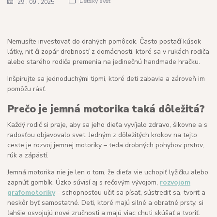
Detský svet
29
09
2025
Nemusíte investovať do drahých pomôcok. Často postačí kúsok
látky, niť či zopár drobností z domácnosti, ktoré sa v rukách rodiča
alebo starého rodiča premenia na jedinečnú handmade hračku.
Inšpirujte sa jednoduchými tipmi, ktoré deti zabavia a zároveň im
pomôžu rásť.
Prečo je jemná motorika taká dôležitá?
Každý rodič si praje, aby sa jeho dieťa vyvíjalo zdravo, šikovne a s
radosťou objavovalo svet. Jedným z dôležitých krokov na tejto
ceste je rozvoj jemnej motoriky – teda drobných pohybov prstov,
rúk a zápästí.
Jemná motorika nie je len o tom, že dieťa vie uchopiť lyžičku alebo
zapnúť gombík. Úzko súvisí aj s rečovým vývojom,
rozvojom
grafomotoriky
- schopnosťou učiť sa písať, sústrediť sa, tvoriť a
neskôr byť samostatné. Deti, ktoré majú silné a obratné prsty, si
ľahšie osvojujú nové zručnosti a majú viac chuti skúšať a tvoriť.