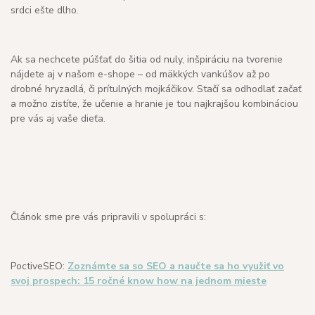
srdci ešte dlho.
Ak sa nechcete púšťať do šitia od nuly, inšpiráciu na tvorenie
nájdete aj v našom e-shope – od mäkkých vankúšov až po
drobné hryzadlá, či prítulných mojkáčikov. Stačí sa odhodlať začať
a možno zistíte, že učenie a hranie je tou najkrajšou kombináciou
pre vás aj vaše dieťa.
Článok sme pre vás pripravili v spolupráci s:
PoctiveSEO:
Zoznámte sa so SEO a naučte sa ho využiť vo
svoj prospech: 15 ročné know how na jednom mieste