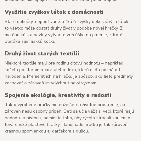
Využitie zvyškov látok z domácnosti
Staré obliečky, nepoužívané tričká či zvyšky dekoračných látok –
to všetko môže dostať druhý život v podobe novej hračky. Z
malého kúska bavlny vytvoríte vrecúško na plnenie, z froté
uteráka zas mäkkú kocku.
Druhý život starých textílií
Niektoré textílie majú pre rodinu citovú hodnotu – napríklad
košeľa po starom otcovi alebo deka, ktorú dieťa pozná od
narodenia. Premeniť ich na hračku je spôsob, ako tieto predmety
zachovať a zároveň im vdýchnuť nový význam.
Spojenie ekológie, kreativity a radosti
Takto vyrobené hračky nielenže šetria životné prostredie, ale
zároveň nesú osobný príbeh. Deti sa učia vážiť si veci, ktoré majú
hodnotu a históriu, namiesto toho, aby rýchlo strácali záujem o
továrenské plastové hračky. Handmade hračka je tak zároveň
krásnou spomienkou aj darčekom s dušou.