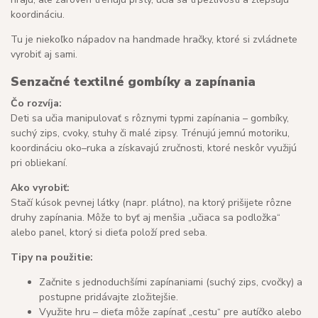
koordináciu.
Tu je niekoľko nápadov na handmade hračky, ktoré si zvládnete
vyrobiť aj sami.
Senzačné textilné gombíky a zapínania
Čo rozvíja:
Deti sa učia manipulovať s rôznymi typmi zapínania – gombíky,
suchý zips, cvoky, stuhy či malé zipsy. Trénujú jemnú motoriku,
koordináciu oko–ruka a získavajú zručnosti, ktoré neskôr využijú
pri obliekaní.
Ako vyrobiť:
Stačí kúsok pevnej látky (napr. plátno), na ktorý prišijete rôzne
druhy zapínania. Môže to byť aj menšia „učiaca sa podložka“
alebo panel, ktorý si dieťa položí pred seba.
Tipy na použitie:
Začnite s jednoduchšími zapínaniami (suchý zips, cvočky) a
postupne pridávajte zložitejšie.
Využite hru – dieťa môže zapínať „cestu“ pre autíčko alebo