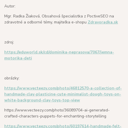
Autor:
Mgr. Radka Žiaková, Obsahová špecialistka z PoctiveSEO na
zdravotné a odborné témy, majiteľka e-shopu
Zdravoradka.sk
zdroj:
https://eduworld.sk/cd/dominika-neprasova/7067/jemna-
motorika-deti
obrázky:
https://www.vecteezy.com/photo/46812570-a-collection-of-
handmade-clay-plasticine-cute-minimalist-dough-toys-on-
white-background-clay-toys-top-view
https://www.vecteezy.com/photo/36089704-ai-generated-
crafted-characters-puppets-for-enchanting-storytelling
https://www.vecteezy.com/photo/60197614-handmade-felt-