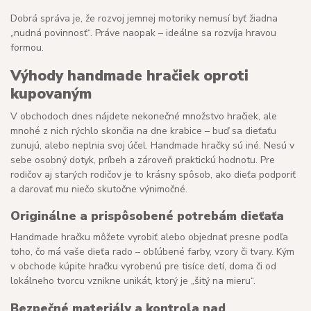
Dobrá správa je, že rozvoj jemnej motoriky nemusí byť žiadna
„nudná povinnosť“. Práve naopak – ideálne sa rozvíja hravou
formou.
Výhody handmade hračiek oproti
kupovaným
V obchodoch dnes nájdete nekonečné množstvo hračiek, ale
mnohé z nich rýchlo skončia na dne krabice – buď sa dieťaťu
zunujú, alebo neplnia svoj účel. Handmade hračky sú iné. Nesú v
sebe osobný dotyk, príbeh a zároveň praktickú hodnotu. Pre
rodičov aj starých rodičov je to krásny spôsob, ako dieťa podporiť
a darovať mu niečo skutočne výnimočné.
Originálne a prispôsobené potrebám dieťaťa
Handmade hračku môžete vyrobiť alebo objednať presne podľa
toho, čo má vaše dieťa rado – obľúbené farby, vzory či tvary. Kým
v obchode kúpite hračku vyrobenú pre tisíce detí, doma či od
lokálneho tvorcu vznikne unikát, ktorý je „šitý na mieru“.
Bezpečné materiály a kontrola nad