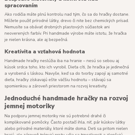
spracovaním
Ako rodičia máte plnú kontrolu nad tým, čo sa do hračky dostane.
Môžete použiť prírodné látky, drevo či nite bez chemických prísad.
Nemusíte sa obávať drobných plastových súčiastok ani
neoverených farbív. Pri handmade výrobe máte istotu, že hračka
je nielen krásna, ale aj bezpečná.
Kreativita a vzťahová hodnota
Handmade hračky neslúžia iba na hranie – nesú so sebou aj
kúsok srdca toho, kto ich vyrobil. Dieťa cíti, že hračka je jedinečná
a vyrobená s láskou. Navyše, keď sa do tvorby zapojí aj samotné
dieťa, hračky získavajú ešte väčšiu hodnotu – stávajú sa
spomienkou a zároveň priestorom na rozvoj kreativity.
Jednoduché handmade hračky na rozvoj
jemnej motoriky
Na podporu jemnej motoriky nie sú potrebné drahé či
komplikované pomôcky. Často postačí ihla, niť, pár kúskov látky
alebo prírodné materiály, ktoré máte doma. Deti sa pritom nielen
hrajú, ale zároveň trénujú prsty, učia sa trpezlivosti a zlepšujú