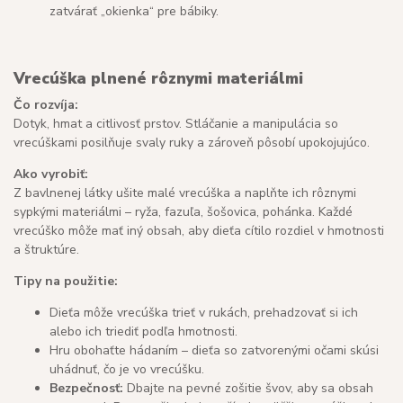
zatvárať „okienka“ pre bábiky.
Vrecúška plnené rôznymi materiálmi
Čo rozvíja:
Dotyk, hmat a citlivosť prstov. Stláčanie a manipulácia so
vrecúškami posilňuje svaly ruky a zároveň pôsobí upokojujúco.
Ako vyrobiť:
Z bavlnenej látky ušite malé vrecúška a naplňte ich rôznymi
sypkými materiálmi – ryža, fazuľa, šošovica, pohánka. Každé
vrecúško môže mať iný obsah, aby dieťa cítilo rozdiel v hmotnosti
a štruktúre.
Tipy na použitie:
Dieťa môže vrecúška trieť v rukách, prehadzovať si ich
alebo ich triediť podľa hmotnosti.
Hru obohaťte hádaním – dieťa so zatvorenými očami skúsi
uhádnuť, čo je vo vrecúšku.
Bezpečnosť:
Dbajte na pevné zošitie švov, aby sa obsah