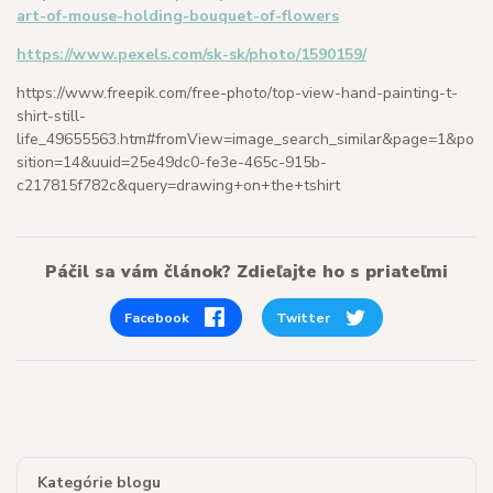
art-of-mouse-holding-bouquet-of-flowers
https://www.pexels.com/sk-sk/photo/1590159/
https://www.freepik.com/free-photo/top-view-hand-painting-t-
shirt-still-
life_49655563.htm#fromView=image_search_similar&page=1&po
sition=14&uuid=25e49dc0-fe3e-465c-915b-
c217815f782c&query=drawing+on+the+tshirt
Páčil sa vám článok? Zdieľajte ho s priateľmi
Facebook
Twitter
Kategórie blogu