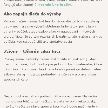
fungujú ako skutočné
interaktívne hračky
.
Ako zapojiť dieťa do výroby
Výroba hračiek nemusí byť len doménou dospelých. Zapojte aj
deti – nech si samé vyberú obľúbené farby látok, pomôžu pri
plnení vrecúšok alebo ozdobia kocky nalepovaním filcových
tvarov. Nielenže sa tým rozvíja ich kreativita, ale hračku si aj viac
obľúbia, keď sa budú cítiť ako spolutvorcovia.
Záver - Učenie ako hra
Rozvoj jemnej motoriky nemusí byť zložitý ani nákladný. Stačí
trochu fantázie, chuť tvoriť a pár jednoduchých materiálov, ktoré
už možno máte doma. Handmade hračky prinášajú deťom nielen
zábavu, ale aj množstvo podnetov na učenie – a práve v tom
spočíva ich čaro.
Nejde o dokonalosť ani profesionálne spracovanie. Najväčšiu
hodnotu má totiž to, že hračku pre dieťa vyrobil niekto blízky.
Takáto hračka sa stáva spomienkou, ktorá bude mať miesto v