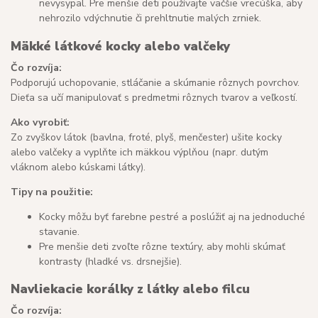
nevysypal. Pre menšie deti používajte väčšie vrecúška, aby
nehrozilo vdýchnutie či prehltnutie malých zrniek.
Mäkké látkové kocky alebo valčeky
Čo rozvíja:
Podporujú uchopovanie, stláčanie a skúmanie rôznych povrchov.
Dieťa sa učí manipulovať s predmetmi rôznych tvarov a veľkostí.
Ako vyrobiť:
Zo zvyškov látok (bavlna, froté, plyš, menčester) ušite kocky
alebo valčeky a vyplňte ich mäkkou výplňou (napr. dutým
vláknom alebo kúskami látky).
Tipy na použitie:
Kocky môžu byť farebne pestré a poslúžiť aj na jednoduché
stavanie.
Pre menšie deti zvoľte rôzne textúry, aby mohli skúmať
kontrasty (hladké vs. drsnejšie).
Navliekacie korálky z látky alebo filcu
Čo rozvíja: