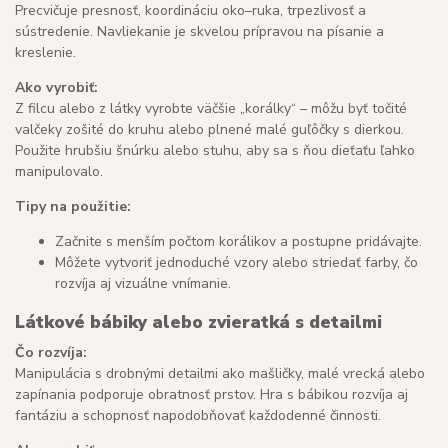
Precvičuje presnosť, koordináciu oko–ruka, trpezlivosť a
sústredenie. Navliekanie je skvelou prípravou na písanie a
kreslenie.
Ako vyrobiť:
Z filcu alebo z látky vyrobte väčšie „korálky“ – môžu byť točité
valčeky zošité do kruhu alebo plnené malé guľôčky s dierkou.
Použite hrubšiu šnúrku alebo stuhu, aby sa s ňou dieťaťu ľahko
manipulovalo.
Tipy na použitie:
Začnite s menším počtom korálikov a postupne pridávajte.
Môžete vytvoriť jednoduché vzory alebo striedať farby, čo
rozvíja aj vizuálne vnímanie.
Látkové bábiky alebo zvieratká s detailmi
Čo rozvíja:
Manipulácia s drobnými detailmi ako mašličky, malé vrecká alebo
zapínania podporuje obratnosť prstov. Hra s bábikou rozvíja aj
fantáziu a schopnosť napodobňovať každodenné činnosti.