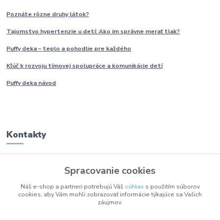
Poznáte rôzne druhy
látok?
Tajomstvo hypertenzie u detí: Ako im
správne
merať tlak?
Puffy deka – teplo a pohodlie pre každého
Kľúč k rozvoju tímovej spolupráce a komunikácie detí
Puffy deka návod
Kontakty
Monika Boborová
Spracovanie cookies
+421 950 436 258
(Po-Pia, 9-17 hod.)
Náš e-shop a partneri potrebujú Váš
súhlas
s použitím súborov
cookies, aby Vám mohli zobrazovať informácie týkajúce sa Vašich
info@mojkacikovo.sk
záujmov.