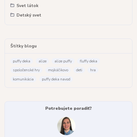
Svet látok
Detský svet
Štítky blogu
puffy deka
alize
alize puffy
fluffy deka
spoločenské hry
mojkáčikovo
deti
hra
komunikácia
puffy deka navod
Potrebujete poradiť?