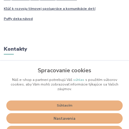
Kľúč k rozvoju tímovej spolupráce a komunikácie detí
Puffy deka návod
Kontakty
Monika Boborová
Spracovanie cookies
+421 950 436 258
(Po-Pia, 9-17 hod.)
Náš e-shop a partneri potrebujú Váš
súhlas
s použitím súborov
cookies, aby Vám mohli zobrazovať informácie týkajúce sa Vašich
info@mojkacikovo.sk
záujmov.
Súhlasím
Nastavenia