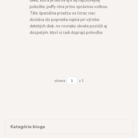
deku, ktorá je šetrná aj k tej najcitlivejšej
pokožke, puffy vlna je tou správnou voľbou.
Táto špeciálna priadza sa čoraz viac
dostáva do popredia najmä pri výrobe
detských diek, no rovnako skvele poslúži aj
dospelým, ktorí si radi doprajú pohodlie.
strana
z 1
Kategórie blogu