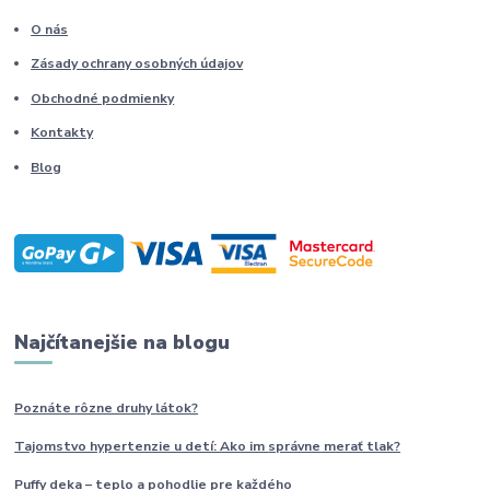
O nás
Zásady ochrany osobných údajov
Obchodné podmienky
Kontakty
Blog
Najčítanejšie na blogu
Poznáte rôzne druhy
látok?
Tajomstvo hypertenzie u detí: Ako im
správne
merať tlak?
Puffy deka – teplo a pohodlie pre každého