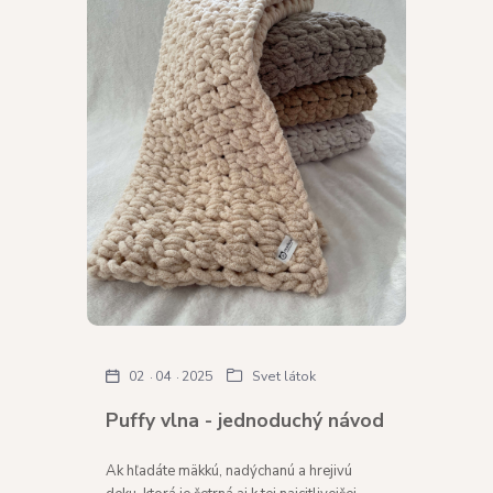
02
04
2025
Svet látok
Puffy vlna - jednoduchý návod
Ak hľadáte mäkkú, nadýchanú a hrejivú