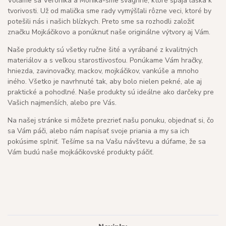
Voláme sa Veronika a Monika-sme švagriné, ktoré spája láska k
tvorivosti. Už od malička sme rady vymýšľali rôzne veci, ktoré by
potešili nás i našich blízkych. Preto sme sa rozhodli založiť
značku Mojkáčikovo a ponúknuť naše originálne výtvory aj Vám.
Naše produkty sú všetky ručne šité a vyrábané z kvalitných
materiálov a s veľkou starostlivosťou. Ponúkame Vám hračky,
hniezda, zavinovačky, mackov, mojkáčikov, vankúše a mnoho
iného. Všetko je navrhnuté tak, aby bolo nielen pekné, ale aj
praktické a pohodlné. Naše produkty sú ideálne ako darčeky pre
Vašich najmenších, alebo pre Vás.
Na našej stránke si môžete prezrieť našu ponuku, objednať si, čo
sa Vám páči, alebo nám napísať svoje priania a my sa ich
pokúsime splniť. Tešíme sa na Vašu návštevu a dúfame, že sa
Vám budú naše mojkáčikovské produkty páčiť.