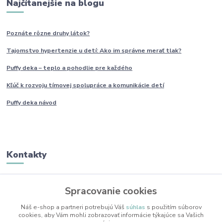
Najčítanejšie na blogu
Poznáte rôzne druhy
látok?
Tajomstvo hypertenzie u detí: Ako im
správne
merať tlak?
Puffy deka – teplo a pohodlie pre každého
Kľúč k rozvoju tímovej spolupráce a komunikácie detí
Puffy deka návod
Kontakty
Monika Boborová
Spracovanie cookies
+421 950 436 258
(Po-Pia, 9-17 hod.)
Náš e-shop a partneri potrebujú Váš
súhlas
s použitím súborov
cookies, aby Vám mohli zobrazovať informácie týkajúce sa Vašich