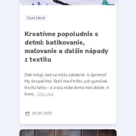
Svet látok
Kreatívne popoludnie s
deťmi: batikovanie,
maľovanie a ďalšie nápady
z textilu
Deti milujú, keď sa môžu zababrať. A úprimne?
My dospelí tiež. Stačí staré tričko, pár gumičiek,
trochu farby – a zrazu máte doma mini ateliér. A
bonu...
čítať celé
29
09
2025