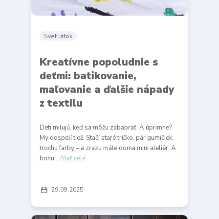
Svet látok
Kreatívne popoludnie s
deťmi: batikovanie,
maľovanie a ďalšie nápady
z textilu
Deti milujú, keď sa môžu zababrať. A úprimne?
My dospelí tiež. Stačí staré tričko, pár gumičiek,
trochu farby – a zrazu máte doma mini ateliér. A
bonu...
čítať celé
29
09
2025