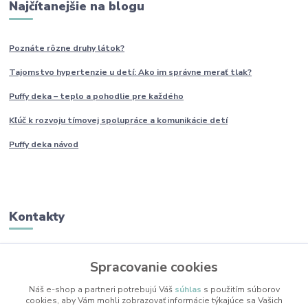
Najčítanejšie na blogu
Poznáte rôzne druhy
látok?
Tajomstvo hypertenzie u detí: Ako im
správne
merať tlak?
Puffy deka – teplo a pohodlie pre každého
Kľúč k rozvoju tímovej spolupráce a komunikácie detí
Puffy deka návod
Kontakty
Monika Boborová
Spracovanie cookies
+421 950 436 258
(Po-Pia, 9-17 hod.)
Náš e-shop a partneri potrebujú Váš
súhlas
s použitím súborov
cookies, aby Vám mohli zobrazovať informácie týkajúce sa Vašich