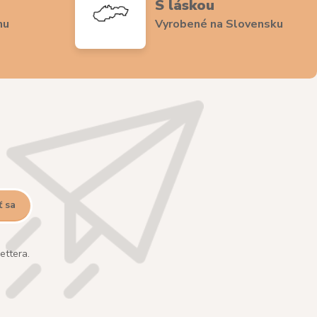
S láskou
nu
Vyrobené na Slovensku
ť sa
ettera.