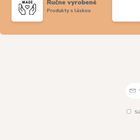
Ručne vyrobené
Produkty s láskou
Sú