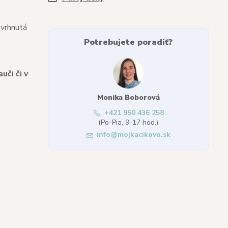
avrhnutá
Potrebujete poradiť?
uči či v
Monika Boborová
+421 950 436 258
(Po-Pia, 9-17 hod.)
info@mojkacikovo.sk