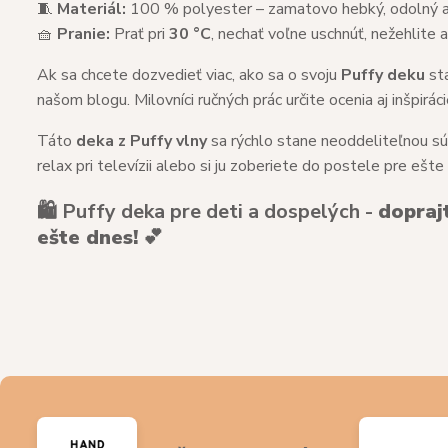
🧵
Materiál:
100 % polyester – zamatovo hebký, odolný 
🧺
Pranie:
Prať pri
30 °C
, nechať voľne uschnúť, nežehlite 
Ak sa chcete dozvedieť viac, ako sa o svoju
Puffy deku
sta
našom blogu. Milovníci ručných prác určite ocenia aj inšpirá
Táto
deka z Puffy vlny
sa rýchlo stane neoddeliteľnou súča
relax pri televízii alebo si ju zoberiete do postele pre ešte
🛍️ Puffy deka pre deti a dospelých -
dopraj
ešte dnes!
💕