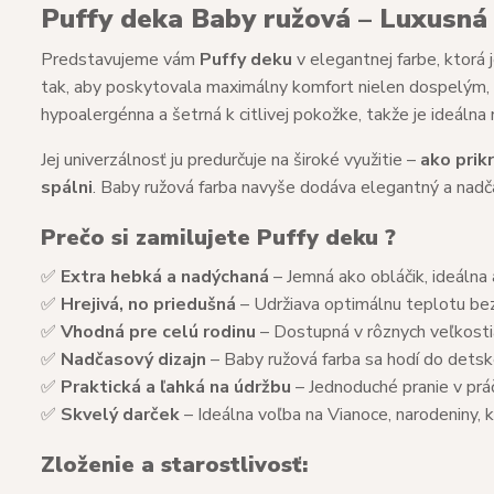
Puffy deka Baby ružová – Luxusná 
Predstavujeme vám
Puffy deku
v elegantnej farbe, ktorá
tak, aby poskytovala maximálny komfort nielen dospelým,
hypoalergénna a šetrná k citlivej pokožke, takže je ideálna
Jej univerzálnosť ju predurčuje na široké využitie –
ako prikr
spálni
. Baby ružová farba navyše dodáva elegantný a nadč
Prečo si zamilujete Puffy deku ?
✅
Extra hebká a nadýchaná
– Jemná ako obláčik, ideálna
✅
Hrejivá, no priedušná
– Udržiava optimálnu teplotu bez
✅
Vhodná pre celú rodinu
– Dostupná v rôznych veľkosti
✅
Nadčasový dizajn
– Baby ružová farba sa hodí do detsk
✅
Praktická a ľahká na údržbu
– Jednoduché pranie v prá
✅
Skvelý darček
– Ideálna voľba na Vianoce, narodeniny, 
Zloženie a starostlivosť: