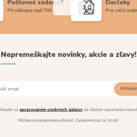
Poštovné zadarmo
Darčeky
Pri nákupe nad 70€
Pre celú rodi
Nepremeškajte novinky, akcie a zľavy!
Prihlási
hlasím so
spracovaním osobných údajov
za účelom zasielania newsl
Môžete sa kedykoľvek odhlásiť. Zasielame raz za 14 dní.