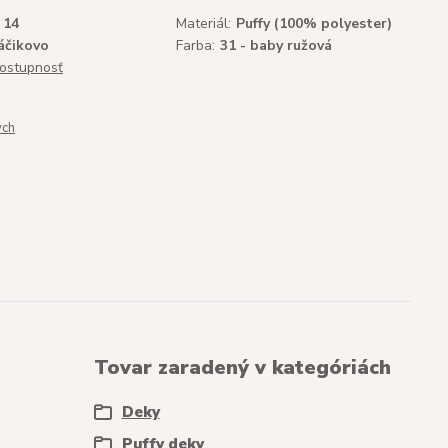
14
Materiál:
Puffy (100% polyester)
áčikovo
Farba:
31 - baby ružová
dostupnosť
ých
Tovar zaradený v kategóriách
Deky
Puffy deky