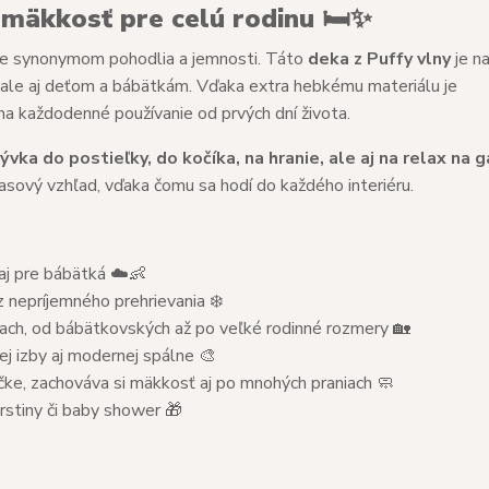
mäkkosť pre celú rodinu 🛏️✨
 je synonymom pohodlia a jemnosti. Táto
deka z Puffy vlny
je n
 ale aj deťom a bábätkám. Vďaka extra hebkému materiálu je
 na každodenné používanie od prvých dní života.
ývka do postieľky, do kočíka, na hranie, ale aj na relax na ga
asový vzhľad, vďaka čomu sa hodí do každého interiéru.
 aj pre bábätká ☁️👶
 nepríjemného prehrievania ❄️
ach, od bábätkovských až po veľké rodinné rozmery 🏡
ej izby aj modernej spálne 🎨
čke, zachováva si mäkkosť aj po mnohých praniach 🧼
krstiny či baby shower 🎁