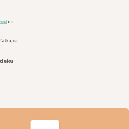
vod
na
ťatka, na
 deku