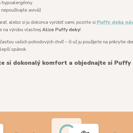
a hypoalergénny
a nepoužívajte aviváž
rať, alebo si ju dokonca vyrobiť sami, pozrite si
Puffy deka ná
cie na výrobu vlastnej
Alize Puffy deky
!
sťou vašich pohodových chvíľ – či už ju použijete na prikrytie die
 lepší spánok.
te si dokonalý komfort a objednajte si Puffy