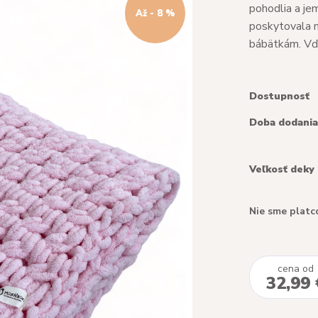
pohodlia a jem
Až - 8 %
poskytovala m
bábätkám. Vďa
Dostupnosť
Doba dodania
Veľkosť deky
Nie sme platc
cena od
32,99 