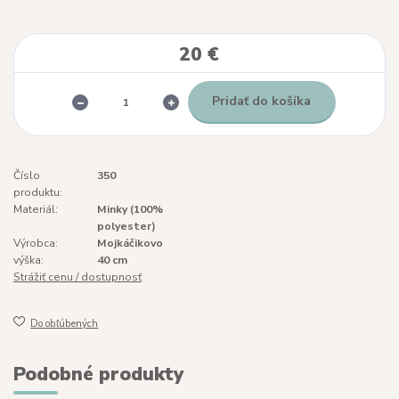
20 €
Pridať do košíka
Číslo
350
produktu:
Materiál:
Minky (100%
polyester)
Výrobca:
Mojkáčikovo
výška:
40 cm
Strážiť cenu / dostupnosť
Do obľúbených
Podobné produkty