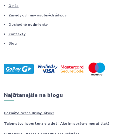
O nás
Zásady ochrany osobných údajov
Obchodné podmienky
Kontakty
Blog
Najčítanejšie na blogu
Poznáte rôzne druhy
látok?
Tajomstvo hypertenzie u detí: Ako im
správne
merať tlak?
Puffy deka – teplo a pohodlie pre každého