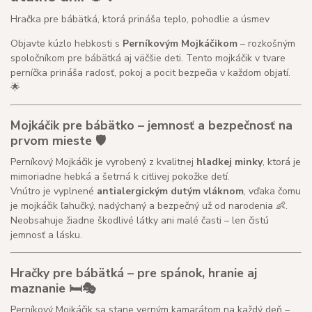
Hračka pre bábätká, ktorá prináša teplo, pohodlie a úsmev
Objavte kúzlo hebkosti s
Perníkovým Mojkáčikom
– rozkošným
spoločníkom pre bábätká aj väčšie deti. Tento mojkáčik v tvare
perníčka prináša radosť, pokoj a pocit bezpečia v každom objatí.
🌟
Mojkáčik pre bábätko – jemnosť a bezpečnosť na
prvom mieste 🛡️
Perníkový Mojkáčik je vyrobený z kvalitnej
hladkej minky
, ktorá je
mimoriadne hebká a šetrná k citlivej pokožke detí.
Vnútro je vyplnené
antialergickým dutým vláknom
, vďaka čomu
je mojkáčik ľahučký, nadýchaný a bezpečný už od narodenia 👶.
Neobsahuje žiadne škodlivé látky ani malé časti – len čistú
jemnosť a lásku.
Hračky pre bábätká – pre spánok, hranie aj
maznanie 🛏️🎭
Perníkový Mojkáčik sa stane verným kamarátom na každý deň –