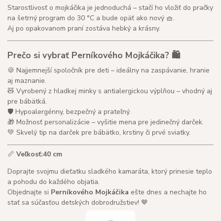
Starostlivosť o mojkáčika je jednoduchá – stačí ho vložiť do pračky
na šetrný program do 30 °C a bude opäť ako nový 🧺.
Aj po opakovanom praní zostáva hebký a krásny.
Prečo si vybrať Perníkového Mojkáčika? 🛍️
🍪 Najjemnejší spoločník pre deti – ideálny na zaspávanie, hranie
aj maznanie.
🧸 Vyrobený z hladkej minky s antialergickou výplňou – vhodný aj
pre bábätká.
🛡️ Hypoalergénny, bezpečný a prateľný.
🎁 Možnosť personalizácie – vyšitie mena pre jedinečný darček.
💚 Skvelý tip na darček pre bábätko, krstiny či prvé sviatky.
📏
Veľkosť:
40 cm
Doprajte svojmu dieťatku sladkého kamaráta, ktorý prinesie teplo
a pohodu do každého objatia.
Objednajte si
Perníkového Mojkáčika
ešte dnes a nechajte ho
stať sa súčasťou detských dobrodružstiev! 🤎