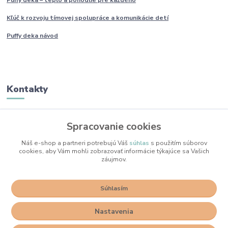
Kľúč k rozvoju tímovej spolupráce a komunikácie detí
Puffy deka návod
Kontakty
Monika Boborová
Spracovanie cookies
+421 950 436 258
(Po-Pia, 9-17 hod.)
Náš e-shop a partneri potrebujú Váš
súhlas
s použitím súborov
cookies, aby Vám mohli zobrazovať informácie týkajúce sa Vašich
info@mojkacikovo.sk
záujmov.
Súhlasím
Nastavenia