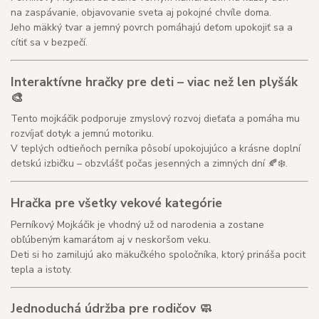
na zaspávanie, objavovanie sveta aj pokojné chvíle doma.
Jeho mäkký tvar a jemný povrch pomáhajú deťom upokojiť sa a
cítiť sa v bezpečí.
Interaktívne hračky pre deti – viac než len plyšák
🎨
Tento mojkáčik podporuje zmyslový rozvoj dieťaťa a pomáha mu
rozvíjať dotyk a jemnú motoriku.
V teplých odtieňoch perníka pôsobí upokojujúco a krásne doplní
detskú izbičku – obzvlášť počas jesenných a zimných dní 🍂❄️.
Hračka pre všetky vekové kategórie
Perníkový Mojkáčik je vhodný už od narodenia a zostane
obľúbeným kamarátom aj v neskoršom veku.
Deti si ho zamilujú ako mäkučkého spoločníka, ktorý prináša pocit
tepla a istoty.
Jednoduchá údržba pre rodičov 🧼