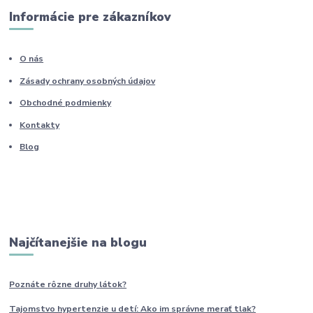
Informácie pre zákazníkov
O nás
Zásady ochrany osobných údajov
Obchodné podmienky
Kontakty
Blog
Najčítanejšie na blogu
Poznáte rôzne druhy
látok?
Tajomstvo hypertenzie u detí: Ako im
správne
merať tlak?