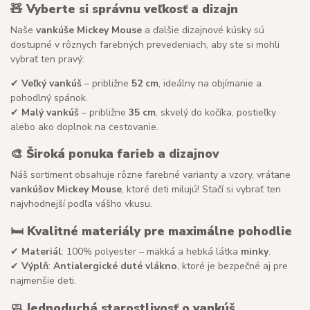
🧸
Vyberte si správnu veľkosť a dizajn
Naše
vankúše Mickey Mouse
a ďalšie dizajnové kúsky sú
dostupné v rôznych farebných prevedeniach, aby ste si mohli
vybrať ten pravý:
✔
Veľký vankúš
– približne
52 cm
, ideálny na objímanie a
pohodlný spánok.
✔
Malý vankúš
– približne
35 cm
, skvelý do kočíka, postieľky
alebo ako doplnok na cestovanie.
🎨
Široká ponuka farieb a dizajnov
Náš sortiment obsahuje rôzne farebné varianty a vzory, vrátane
vankúšov Mickey Mouse
, ktoré deti milujú! Stačí si vybrať ten
najvhodnejší podľa vášho vkusu.
🛏
Kvalitné materiály pre maximálne pohodlie
✔
Materiál
: 100% polyester – mäkká a hebká látka
minky
.
✔
Výplň
:
Antialergické duté vlákno
, ktoré je bezpečné aj pre
najmenšie deti.
🧼
Jednoduchá starostlivosť o vankúš