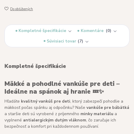
Do obľúbených
Kompletné špecifikácie
Komentáre
0
Súvisiaci tovar
7
Kompletné špecifikácie
Mäkké a pohodlné vankúše pre deti –
Ideálne na spánok aj hranie
💤✨
Hľadáte
kvalitný vankúš pre deti
, ktorý zabezpečí pohodlie a
mäkkosť počas spánku aj odpočinku? Naše
vankúše pre bábätká
a staršie deti sú vyrobené z príjemného
minky materiálu
a
vyplnené
antialergickým dutým vláknom
, čo zaručuje ich
bezpečnosť a komfort pri každodennom používaní.