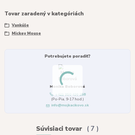
Tovar zaradený v kategóriách
Vankúše
Mickey Mouse
Potrebujete poradiť?
Monika Boborová
+421 950 436 258
(Po-Pia, 9-17 hod.)
info@mojkacikovo.sk
Súvisiaci tovar
7