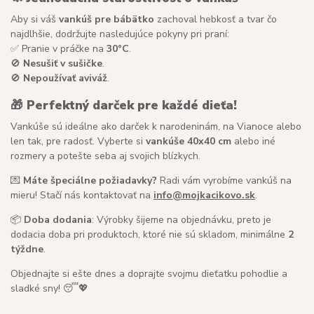
Aby si váš
vankúš pre bábätko
zachoval hebkosť a tvar čo
najdlhšie, dodržujte nasledujúce pokyny pri praní:
✅ Pranie v práčke na
30°C
.
🚫
Nesušiť v sušičke
.
🚫
Nepoužívať aviváž
.
🎁
Perfektný darček pre každé dieťa!
Vankúše sú ideálne ako darček k narodeninám, na Vianoce alebo
len tak, pre radosť. Vyberte si
vankúše 40x40 cm
alebo iné
rozmery a potešte seba aj svojich blízkych.
💌
Máte špeciálne požiadavky?
Radi vám vyrobíme vankúš na
mieru! Stačí nás kontaktovať na
info@mojkacikovo.sk
.
📦
Doba dodania
: Výrobky šijeme na objednávku, preto je
dodacia doba pri produktoch, ktoré nie sú skladom, minimálne
2
týždne
.
Objednajte si ešte dnes a doprajte svojmu dieťatku pohodlie a
sladké sny! 😴💖