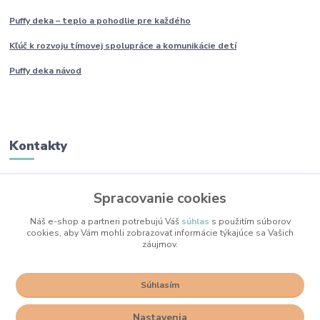
Puffy deka – teplo a pohodlie pre každého
Kľúč k rozvoju tímovej spolupráce a komunikácie detí
Puffy deka návod
Kontakty
Monika Boborová
Spracovanie cookies
+421 950 436 258
(Po-Pia, 9-17 hod.)
Náš e-shop a partneri potrebujú Váš
súhlas
s použitím súborov
cookies, aby Vám mohli zobrazovať informácie týkajúce sa Vašich
info@mojkacikovo.sk
záujmov.
Súhlasím
Nastavenia