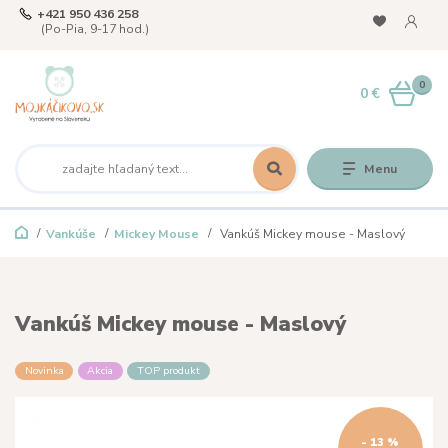
+421 950 436 258
(Po-Pia, 9-17 hod.)
0
0 €
Menu
Vankúše
Mickey Mouse
Vankúš Mickey mouse - Maslový
Vankúš Mickey mouse - Maslový
Novinka
Akcia
TOP produkt
- 13 %