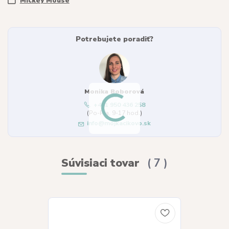
Mickey Mouse
Potrebujete poradiť?
Monika Boborová
+421 950 436 258
(Po-Pia, 9-17 hod.)
info@mojkacikovo.sk
Súvisiaci tovar
7