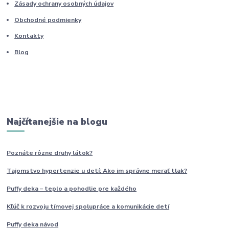
Zásady ochrany osobných údajov
Obchodné podmienky
Kontakty
Blog
Najčítanejšie na blogu
Poznáte rôzne druhy
látok?
Tajomstvo hypertenzie u detí: Ako im
správne
merať tlak?
Puffy deka – teplo a pohodlie pre každého
Kľúč k rozvoju tímovej spolupráce a komunikácie detí
Puffy deka návod