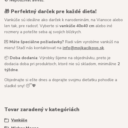
🚫
Nepoužívať aviváž
.
🎁
Perfektný darček pre každé dieťa!
Vankúše sú ideálne ako darček k narodeninám, na Vianoce alebo
len tak, pre radosť. Vyberte si
vankúše 40x40 cm
alebo iné
rozmery a potešte seba aj svojich blízkych.
💌
Máte špeciálne požiadavky?
Radi vám vyrobíme vankúš na
mieru! Stačí nás kontaktovať na
info@mojkacikovo.sk
.
📦
Doba dodania
: Výrobky šijeme na objednávku, preto je
dodacia doba pri produktoch, ktoré nie sú skladom, minimálne
2
týždne
.
Objednajte si ešte dnes a doprajte svojmu dieťatku pohodlie a
sladké sny! 😴💖
Tovar zaradený v kategóriách
Vankúše