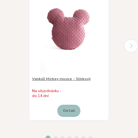
Vankúš Mickey mouse - Slivkový
Vankúš Mickey
Na objednávku -
do 14 dní
Skladom
Detail