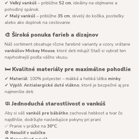
✔
Veľký vankúš
– približne
52 cm
, ideálny na objímanie a
pohodlný spánok.
✔
Malý vankúš
– približne
35 cm
, skvelý do kočíka, postieľky
alebo ako doplnok na cestovanie.
🎨
Široká ponuka farieb a dizajnov
Náš sortiment obsahuje rôzne farebné varianty a vzory, vrátane
vankúšov Mickey Mouse
, ktoré deti milujú! Stačí si vybrať ten
najvhodnejší podľa vášho vkusu.
🛏
Kvalitné materiály pre maximálne pohodlie
✔
Materiál
: 100% polyester – mäkká a hebká látka
minky
.
✔
Výplň
:
Antialergické duté vlákno
, ktoré je bezpečné aj pre
najmenšie deti.
🧼
Jednoduchá starostlivosť o vankúš
Aby si váš
vankúš pre bábätko
zachoval hebkosť a tvar čo
najdlhšie, dodržujte nasledujúce pokyny pri praní:
✅ Pranie v práčke na
30°C
.
🚫
Nesušiť v sušičke
.