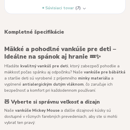
Súvisiaci tovar
7
Kompletné špecifikácie
Mäkké a pohodlné vankúše pre deti –
Ideálne na spánok aj hranie
💤✨
Hľadáte
kvalitný vankúš pre deti
, ktorý zabezpečí pohodlie a
mäkkosť počas spánku aj odpočinku? Naše
vankúše pre bábätká
a staršie deti sú vyrobené z príjemného
minky materiálu
a
vyplnené
antialergickým dutým vláknom
, čo zaručuje ich
bezpečnosť a komfort pri každodennom používaní.
🧸
Vyberte si správnu veľkosť a dizajn
Naše
vankúše Mickey Mouse
a ďalšie dizajnové kúsky sú
dostupné v rôznych farebných prevedeniach, aby ste si mohli
vybrať ten pravý: