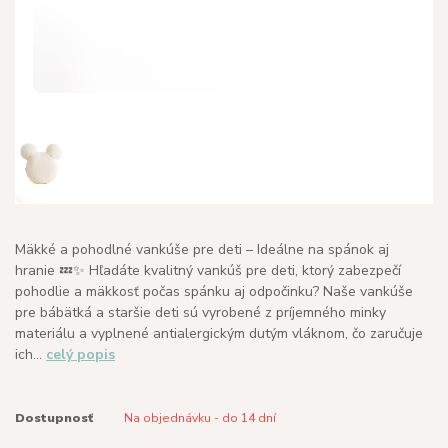
Mäkké a pohodlné vankúše pre deti – Ideálne na spánok aj
hranie 💤✨ Hľadáte kvalitný vankúš pre deti, ktorý zabezpečí
pohodlie a mäkkosť počas spánku aj odpočinku? Naše vankúše
pre bábätká a staršie deti sú vyrobené z príjemného minky
materiálu a vyplnené antialergickým dutým vláknom, čo zaručuje
ich...
celý popis
Dostupnosť
Na objednávku - do 14 dní