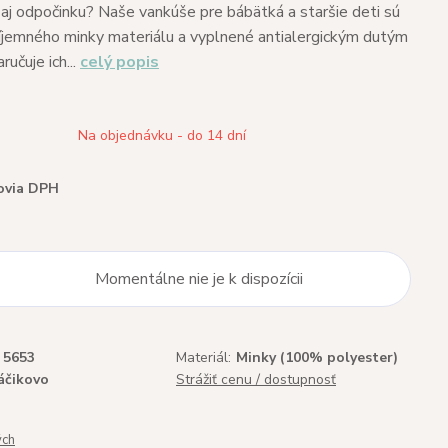
aj odpočinku? Naše vankúše pre bábätká a staršie deti sú
íjemného minky materiálu a vyplnené antialergickým dutým
ručuje ich...
celý popis
Na objednávku - do 14 dní
ovia DPH
Momentálne nie je k dispozícii
5653
Materiál:
Minky (100% polyester)
áčikovo
Strážiť cenu / dostupnosť
ých