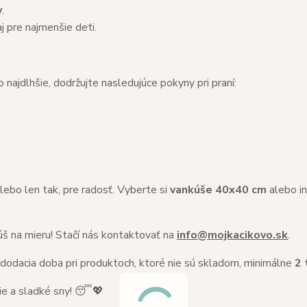
y
.
j pre najmenšie deti.
 najdlhšie, dodržujte nasledujúce pokyny pri praní:
ebo len tak, pre radosť. Vyberte si
vankúše 40x40 cm
alebo i
š na mieru! Stačí nás kontaktovať na
info@mojkacikovo.sk
.
 dodacia doba pri produktoch, ktoré nie sú skladom, minimálne
2 
ie a sladké sny! 😴💖