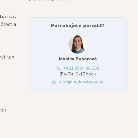
ábätká
a
ečnosť a
Potrebujete poradiť?
rať ten
Monika Boborová
+421 950 436 258
(Po-Pia, 9-17 hod.)
info@mojkacikovo.sk
ten