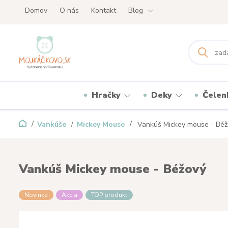
Domov
O nás
Kontakt
Blog
Hračky
Deky
Čelen
Vankúše
Mickey Mouse
Vankúš Mickey mouse - Béž
Vankúš Mickey mouse - Béžový
Novinka
Akcia
TOP produkt