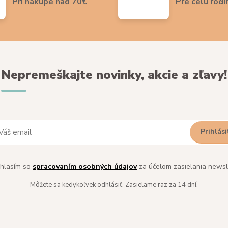
Pri nákupe nad 70€
Pre celú rodi
Nepremeškajte novinky, akcie a zľavy!
Prihlási
hlasím so
spracovaním osobných údajov
za účelom zasielania newsl
Môžete sa kedykoľvek odhlásiť. Zasielame raz za 14 dní.