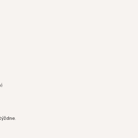
né
týždne
.