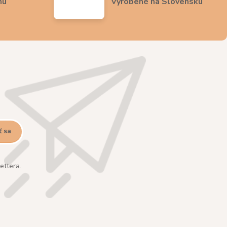
nu
Vyrobené na Slovensku
ť sa
ettera.