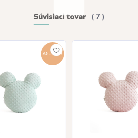
Súvisiaci tovar
7
Až - 20 %