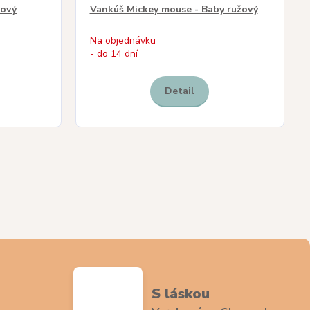
rový
Vankúš Mickey mouse - Baby ružový
Na objednávku
- do 14 dní
Detail
S láskou