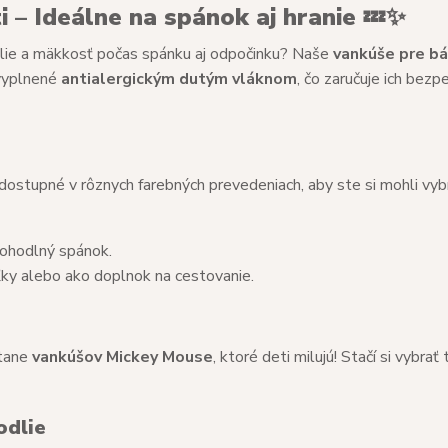
 – Ideálne na spánok aj hranie
💤✨
dlie a mäkkosť počas spánku aj odpočinku? Naše
vankúše pre b
vyplnené
antialergickým dutým vláknom
, čo zaručuje ich bezp
 dostupné v rôznych farebných prevedeniach, aby ste si mohli vyb
 pohodlný spánok.
eľky alebo ako doplnok na cestovanie.
átane
vankúšov Mickey Mouse
, ktoré deti milujú! Stačí si vybrať 
odlie