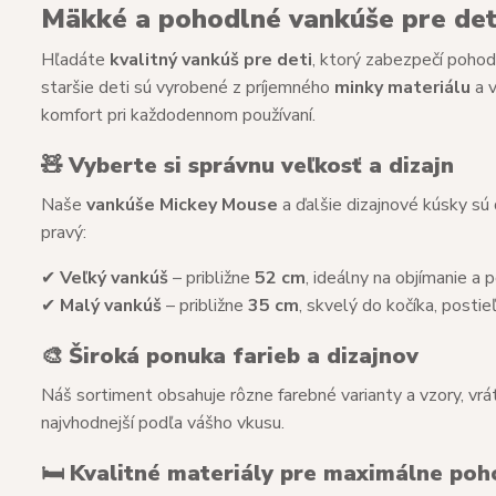
Mäkké a pohodlné vankúše pre deti
Hľadáte
kvalitný vankúš pre deti
, ktorý zabezpečí poho
staršie deti sú vyrobené z príjemného
minky materiálu
a 
komfort pri každodennom používaní.
🧸
Vyberte si správnu veľkosť a dizajn
Naše
vankúše Mickey Mouse
a ďalšie dizajnové kúsky sú
pravý:
✔
Veľký vankúš
– približne
52 cm
, ideálny na objímanie a
✔
Malý vankúš
– približne
35 cm
, skvelý do kočíka, posti
🎨
Široká ponuka farieb a dizajnov
Náš sortiment obsahuje rôzne farebné varianty a vzory, vr
najvhodnejší podľa vášho vkusu.
🛏
Kvalitné materiály pre maximálne poh