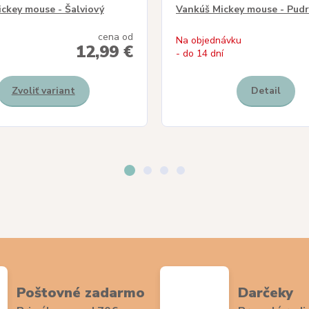
ckey mouse - Šalviový
Vankúš Mickey mouse - Pud
cena od
Na objednávku
12,99 €
- do 14 dní
Zvoliť variant
Detail
Poštovné zadarmo
Darčeky