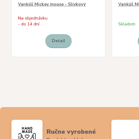
Vankúš Mickey mouse - Slivkový
Vankúš Mi
Na objednávku
- do 14 dní
Skladom
Detail
Ručne vyrobené