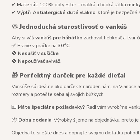
✔
Materiál
: 100% polyester – mäkká a hebká látka
mink
✔
Výplň
:
Antialergické duté vlákno
, ktoré je bezpečné a
🧼
Jednoduchá starostlivosť o vankúš
Aby si váš
vankúš pre bábätko
zachoval hebkosť a tvar čo
✅ Pranie v práčke na
30°C
.
🚫
Nesušiť v sušičke
.
🚫
Nepoužívať aviváž
.
🎁
Perfektný darček pre každé dieťa!
Vankúše sú ideálne ako darček k narodeninám, na Vianoce al
rozmery a potešte seba aj svojich blízkych.
💌
Máte špeciálne požiadavky?
Radi vám vyrobíme vankú
📦
Doba dodania
: Výrobky šijeme na objednávku, preto je
Objednajte si ešte dnes a doprajte svojmu dieťatku pohodl