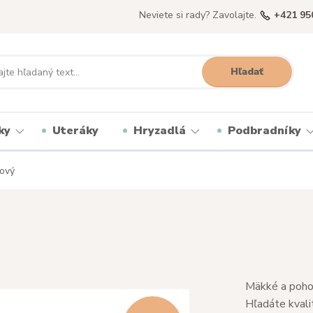
Neviete si rady? Zavolajte.
+421 95
Hľadať
ky
Uteráky
Hryzadlá
Podbradníky
ový
Mäkké a pohod
Hľadáte kvali