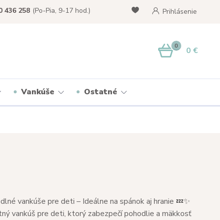
0 436 258
(Po-Pia, 9-17 hod.)
Prihlásenie
0
0 €
Vankúše
Ostatné
lné vankúše pre deti – Ideálne na spánok aj hranie 💤✨
tný vankúš pre deti, ktorý zabezpečí pohodlie a mäkkosť