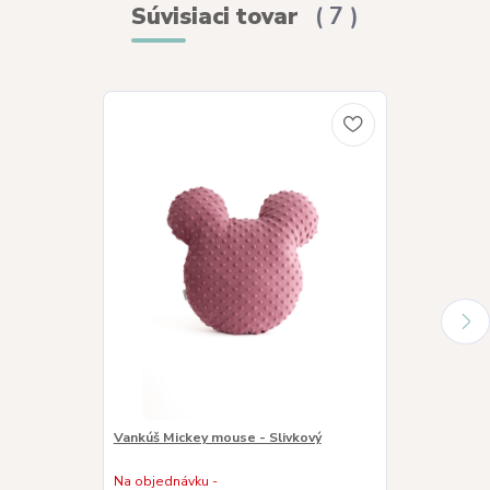
Súvisiaci tovar
7
Vankúš Mickey mouse - Slivkový
Vankúš Mickey
Na objednávku -