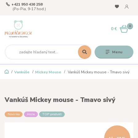
+421 950 436 258
(Po-Pia, 9-17 hod.)
0
0 €
Menu
Vankúše
Mickey Mouse
Vankúš Mickey mouse - Tmavo sivý
Vankúš Mickey mouse - Tmavo sivý
Novinka
Akcia
TOP produkt