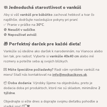
🧼
Jednoduchá starostlivosť o vankúš
Aby si váš
vankúš pre bábätko
zachoval hebkosť a tvar čo
najdlhšie, dodržujte nasledujúce pokyny pri praní:
✅ Pranie v práčke na
30°C
.
🚫
Nesušiť v sušičke
.
🚫
Nepoužívať aviváž
.
🎁
Perfektný darček pre každé dieťa!
Vankúše sú ideálne ako darček k narodeninám, na Vianoce alebo
len tak, pre radosť. Vyberte si
vankúše 40x40 cm
alebo iné
rozmery a potešte seba aj svojich blízkych.
💌
Máte špeciálne požiadavky?
Radi vám vyrobíme vankúš na
mieru! Stačí nás kontaktovať na
info@mojkacikovo.sk
.
📦
Doba dodania
: Výrobky šijeme na objednávku, preto je
dodacia doba pri produktoch, ktoré nie sú skladom, minimálne
2
týždne
.
Objednajte si ešte dnes a doprajte svojmu dieťatku pohodlie a
sladké sny! 😴💖