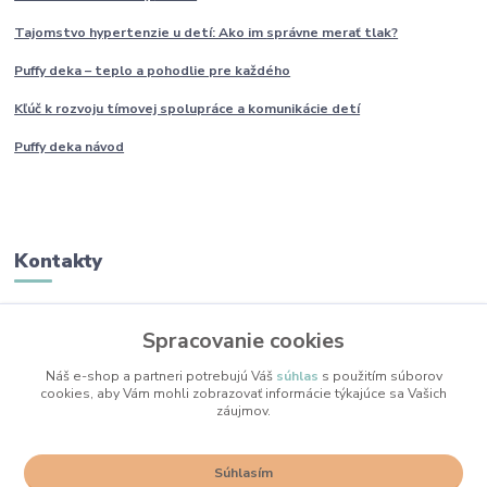
Tajomstvo hypertenzie u detí: Ako im
správne
merať tlak?
Puffy deka – teplo a pohodlie pre každého
Kľúč k rozvoju tímovej spolupráce a komunikácie detí
Puffy deka návod
Kontakty
Monika Boborová
Spracovanie cookies
+421 950 436 258
(Po-Pia, 9-17 hod.)
Náš e-shop a partneri potrebujú Váš
súhlas
s použitím súborov
cookies, aby Vám mohli zobrazovať informácie týkajúce sa Vašich
info@mojkacikovo.sk
záujmov.
Súhlasím