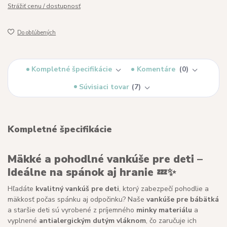
Strážiť cenu / dostupnosť
Do obľúbených
Kompletné špecifikácie
Komentáre
0
Súvisiaci tovar
7
Kompletné špecifikácie
Mäkké a pohodlné vankúše pre deti –
Ideálne na spánok aj hranie
💤✨
Hľadáte
kvalitný vankúš pre deti
, ktorý zabezpečí pohodlie a
mäkkosť počas spánku aj odpočinku? Naše
vankúše pre bábätká
a staršie deti sú vyrobené z príjemného
minky materiálu
a
vyplnené
antialergickým dutým vláknom
, čo zaručuje ich