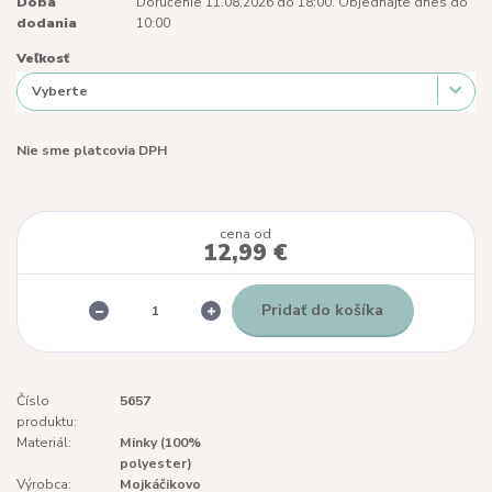
Doba
Doručenie 11.08.2026 do 18:00. Objednajte dnes do
dodania
10:00
Veľkosť
Nie sme platcovia DPH
cena od
12,99 €
Pridať do košíka
Číslo
5657
produktu:
Materiál:
Minky (100%
polyester)
Výrobca:
Mojkáčikovo