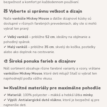
bezpečnosť a komfort pri každodennom používaní.
🧸
Vyberte si správnu veľkosť a dizajn
Naše
vankúše Mickey Mouse
a ďalšie dizajnové kúsky sú
dostupné v rôznych farebných prevedeniach, aby ste si mohli
vybrať ten pravý:
✔
Veľký vankúš
– približne
52 cm
, ideálny na objímanie a
pohodlný spánok.
✔
Malý vankúš
– približne
35 cm
, skvelý do kočíka, postieľky
alebo ako doplnok na cestovanie.
🎨
Široká ponuka farieb a dizajnov
Náš sortiment obsahuje rôzne farebné varianty a vzory, vrátane
vankúšov Mickey Mouse
, ktoré deti milujú! Stačí si vybrať ten
najvhodnejší podľa vášho vkusu.
🛏
Kvalitné materiály pre maximálne pohodlie
✔
Materiál
: 100% polyester – mäkká a hebká látka
minky
.
✔
Výplň
:
Antialergické duté vlákno
, ktoré je bezpečné aj pre
najmenšie deti.