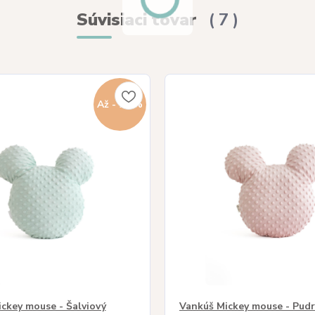
Súvisiaci tovar
7
Až - 20 %
ckey mouse - Šalviový
Vankúš Mickey mouse - Pud