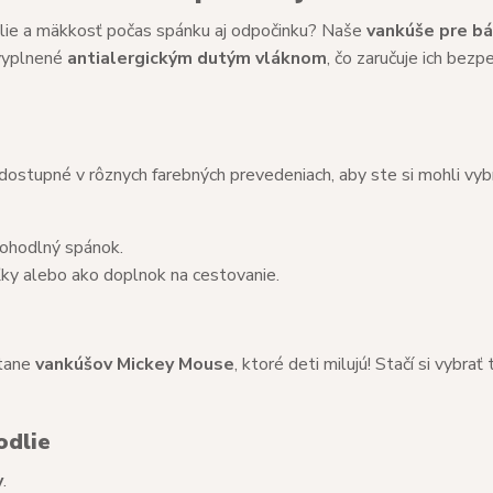
dlie a mäkkosť počas spánku aj odpočinku? Naše
vankúše pre b
vyplnené
antialergickým dutým vláknom
, čo zaručuje ich bezp
 dostupné v rôznych farebných prevedeniach, aby ste si mohli vyb
 pohodlný spánok.
eľky alebo ako doplnok na cestovanie.
átane
vankúšov Mickey Mouse
, ktoré deti milujú! Stačí si vybrať 
odlie
y
.