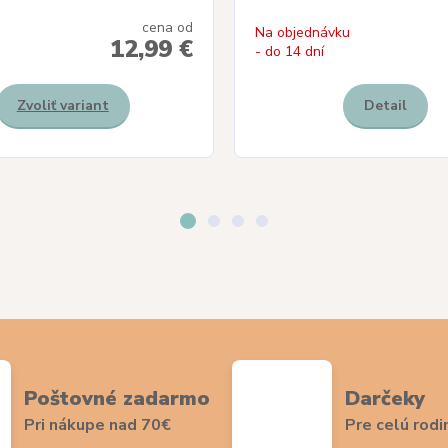
cena od
Na objednávku
12,99 €
- do 14 dní
Zvoliť variant
Detail
Poštovné zadarmo
Darčeky
Pri nákupe nad 70€
Pre celú rodi