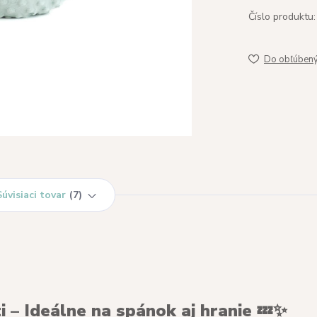
Číslo produktu:
Do obľúben
Súvisiaci tovar
7
 – Ideálne na spánok aj hranie
💤✨