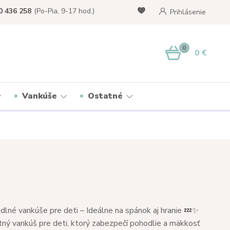
0 436 258
(Po-Pia, 9-17 hod.)
Prihlásenie
0
0 €
Vankúše
Ostatné
lné vankúše pre deti – Ideálne na spánok aj hranie 💤✨
tný vankúš pre deti, ktorý zabezpečí pohodlie a mäkkosť