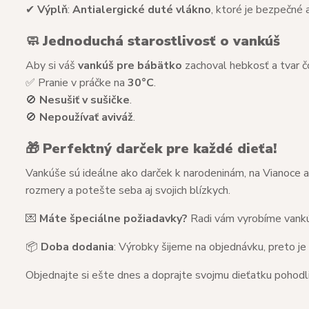
✔
Výplň
:
Antialergické duté vlákno
, ktoré je bezpečné a
🧼
Jednoduchá starostlivosť o vankúš
Aby si váš
vankúš pre bábätko
zachoval hebkosť a tvar čo
✅ Pranie v práčke na
30°C
.
🚫
Nesušiť v sušičke
.
🚫
Nepoužívať aviváž
.
🎁
Perfektný darček pre každé dieťa!
Vankúše sú ideálne ako darček k narodeninám, na Vianoce al
rozmery a potešte seba aj svojich blízkych.
💌
Máte špeciálne požiadavky?
Radi vám vyrobíme vankú
📦
Doba dodania
: Výrobky šijeme na objednávku, preto je
Objednajte si ešte dnes a doprajte svojmu dieťatku pohodl