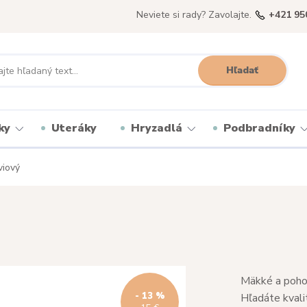
Neviete si rady? Zavolajte.
+421 95
Hľadať
ky
Uteráky
Hryzadlá
Podbradníky
viový
Mäkké a pohod
- 13 %
Hľadáte kvali