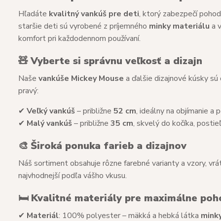
Hľadáte
kvalitný vankúš pre deti
, ktorý zabezpečí poho
staršie deti sú vyrobené z príjemného
minky materiálu
a 
komfort pri každodennom používaní.
🧸
Vyberte si správnu veľkosť a dizajn
Naše
vankúše Mickey Mouse
a ďalšie dizajnové kúsky sú
pravý:
✔
Veľký vankúš
– približne
52 cm
, ideálny na objímanie a
✔
Malý vankúš
– približne
35 cm
, skvelý do kočíka, posti
🎨
Široká ponuka farieb a dizajnov
Náš sortiment obsahuje rôzne farebné varianty a vzory, vr
najvhodnejší podľa vášho vkusu.
🛏
Kvalitné materiály pre maximálne poh
✔
Materiál
: 100% polyester – mäkká a hebká látka
mink