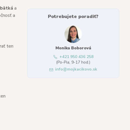
ábätká
a
ečnosť a
Potrebujete poradiť?
rať ten
Monika Boborová
+421 950 436 258
(Po-Pia, 9-17 hod.)
info@mojkacikovo.sk
ten