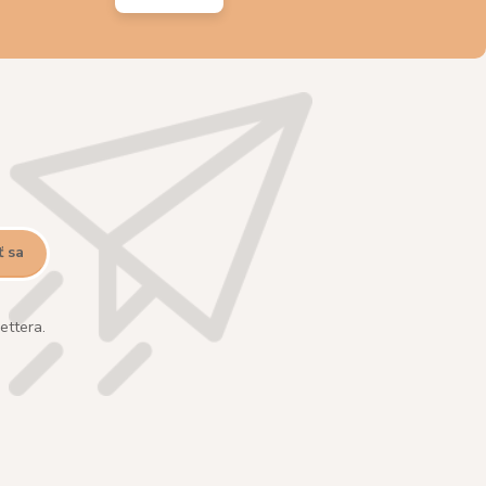
ť sa
ettera.