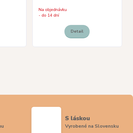
Na objednávku
- do 14 dní
Detail
S láskou
nu
Vyrobené na Slovensku