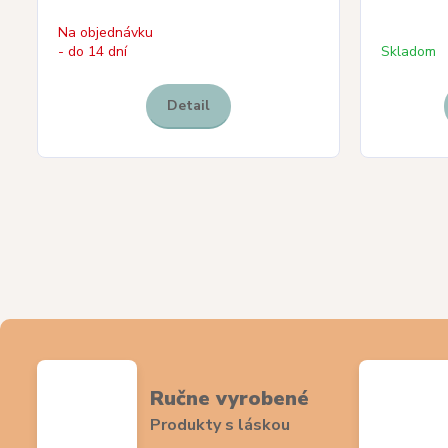
Na objednávku
- do 14 dní
Skladom
Detail
Ručne vyrobené
Produkty s láskou