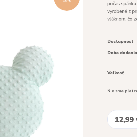
15 €
počas spánku 
vyrobené z pr
vláknom, čo za
Dostupnosť
Doba dodania
Veľkosť
Nie sme platc
12,99 