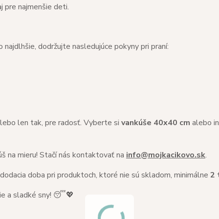
j pre najmenšie deti.
 najdlhšie, dodržujte nasledujúce pokyny pri praní:
ebo len tak, pre radosť. Vyberte si
vankúše 40x40 cm
alebo i
š na mieru! Stačí nás kontaktovať na
info@mojkacikovo.sk
.
 dodacia doba pri produktoch, ktoré nie sú skladom, minimálne
2 
ie a sladké sny! 😴💖