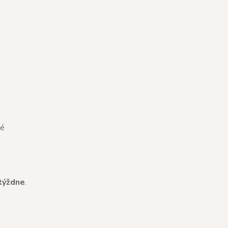
né
týždne
.