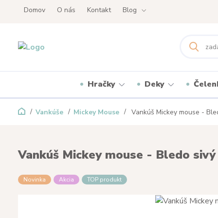
Domov
O nás
Kontakt
Blog
Hračky
Deky
Čelen
Vankúše
Mickey Mouse
Vankúš Mickey mouse - Bled
Vankúš Mickey mouse - Bledo sivý
Novinka
Akcia
TOP produkt