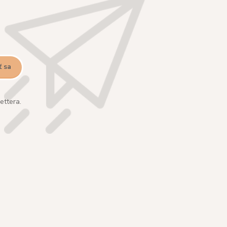
ť sa
ettera.