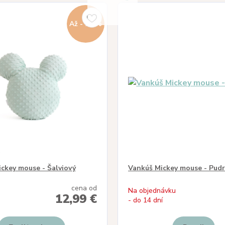
Až - 20 %
ckey mouse - Šalviový
Vankúš Mickey mouse - Pud
cena od
Na objednávku
12,99 €
- do 14 dní