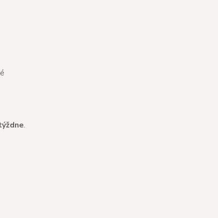
né
týždne
.