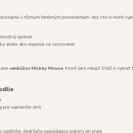
 dostupné v rôznych farebných prevedeniach, aby ste si mohli vyb
 pohodlný spánok.
eľky alebo ako doplnok na cestovanie.
átane
vankúšov Mickey Mouse
, ktoré deti milujú! Stačí si vybrať 
odlie
y
.
j pre najmenšie deti.
 najdlhšie, dodržujte nasledujúce pokyny pri praní: