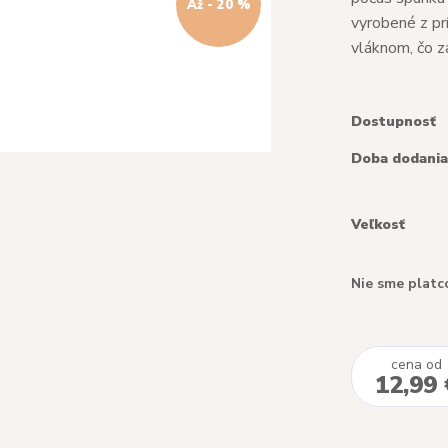
Až - 20 %
vyrobené z pr
vláknom, čo za
Dostupnosť
Doba dodania
Veľkosť
Nie sme platc
cena od
12,99 