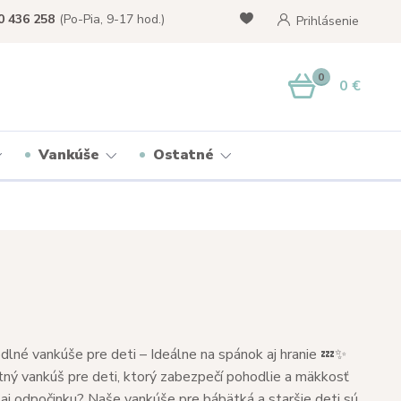
0 436 258
(Po-Pia, 9-17 hod.)
Prihlásenie
0
0 €
Vankúše
Ostatné
lné vankúše pre deti – Ideálne na spánok aj hranie 💤✨
tný vankúš pre deti, ktorý zabezpečí pohodlie a mäkkosť
aj odpočinku? Naše vankúše pre bábätká a staršie deti sú