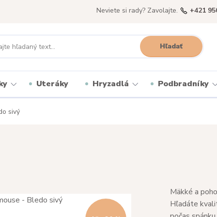
Neviete si rady? Zavolajte.
+421 95
Hľadať
ky
Uteráky
Hryzadlá
Podbradníky
o sivý
Mäkké a pohod
Hľadáte kvali
počas spánku 