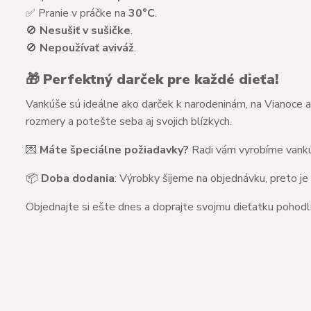
✅ Pranie v práčke na
30°C
.
🚫
Nesušiť v sušičke
.
🚫
Nepoužívať aviváž
.
🎁
Perfektný darček pre každé dieťa!
Vankúše sú ideálne ako darček k narodeninám, na Vianoce al
rozmery a potešte seba aj svojich blízkych.
💌
Máte špeciálne požiadavky?
Radi vám vyrobíme vankú
📦
Doba dodania
: Výrobky šijeme na objednávku, preto je
Objednajte si ešte dnes a doprajte svojmu dieťatku pohodl