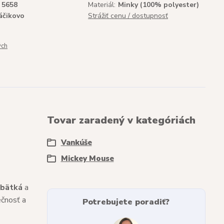
5658
Materiál:
Minky (100% polyester)
áčikovo
Strážiť cenu / dostupnosť
ých
Tovar zaradený v kategóriách
Vankúše
Mickey Mouse
ábätká
a
ečnosť a
Potrebujete poradiť?