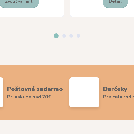
Zvoliť variant
Detail
Poštovné zadarmo
Darčeky
Pri nákupe nad 70€
Pre celú rodi