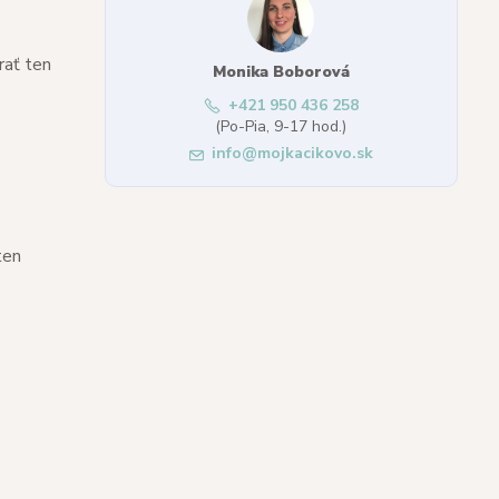
rať ten
Monika Boborová
+421 950 436 258
(Po-Pia, 9-17 hod.)
info@mojkacikovo.sk
ten