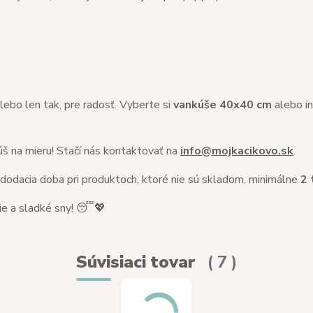
ebo len tak, pre radosť. Vyberte si
vankúše 40x40 cm
alebo i
š na mieru! Stačí nás kontaktovať na
info@mojkacikovo.sk
.
 dodacia doba pri produktoch, ktoré nie sú skladom, minimálne
2 
ie a sladké sny! 😴💖
Súvisiaci tovar
7