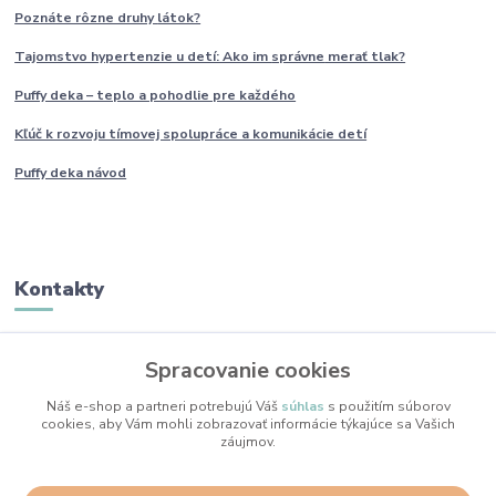
Poznáte rôzne druhy
látok?
Tajomstvo hypertenzie u detí: Ako im
správne
merať tlak?
Puffy deka – teplo a pohodlie pre každého
Kľúč k rozvoju tímovej spolupráce a komunikácie detí
Puffy deka návod
Kontakty
Monika Boborová
Spracovanie cookies
+421 950 436 258
(Po-Pia, 9-17 hod.)
Náš e-shop a partneri potrebujú Váš
súhlas
s použitím súborov
cookies, aby Vám mohli zobrazovať informácie týkajúce sa Vašich
info@mojkacikovo.sk
záujmov.