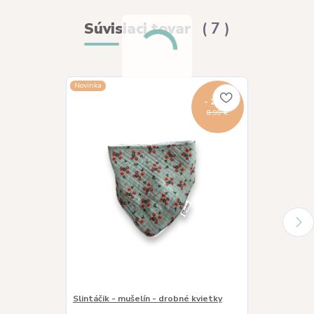
Súvisiaci tovar
7
Novinka
- 22 %
8,99 €
Slintáčik - mušelín - drobné kvietky
Podbradník žl