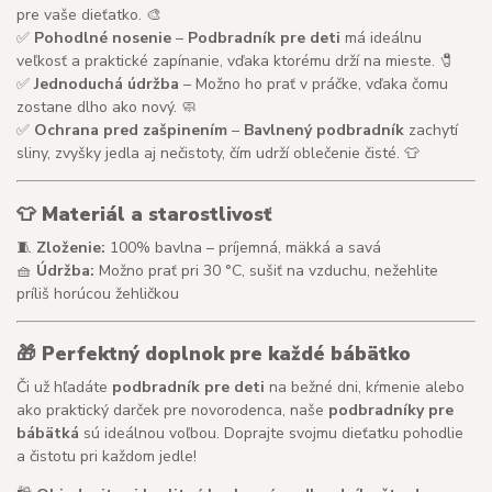
pre vaše dieťatko. 🎨
✅
Pohodlné nosenie
–
Podbradník pre deti
má ideálnu
veľkosť a praktické zapínanie, vďaka ktorému drží na mieste. 🧷
✅
Jednoduchá údržba
– Možno ho prať v práčke, vďaka čomu
zostane dlho ako nový. 🧼
✅
Ochrana pred zašpinením
–
Bavlnený podbradník
zachytí
sliny, zvyšky jedla aj nečistoty, čím udrží oblečenie čisté. 👕
👕
Materiál a starostlivosť
🧵
Zloženie:
100% bavlna – príjemná, mäkká a savá
🧺
Údržba:
Možno prať pri 30 °C, sušiť na vzduchu, nežehlite
príliš horúcou žehličkou
🎁
Perfektný doplnok pre každé bábätko
Či už hľadáte
podbradník pre deti
na bežné dni, kŕmenie alebo
ako praktický darček pre novorodenca, naše
podbradníky pre
bábätká
sú ideálnou voľbou. Doprajte svojmu dieťatku pohodlie
a čistotu pri každom jedle!