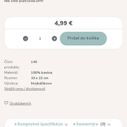
Nie sme platcovia DPH
4,99 €
Pridať do košíka
Číslo
140
produktu:
Materiál:
100% bavlna
Rozmer:
33 x 22 cm
Výrobca:
Mojkáčikovo
Strážiť cenu / dostupnosť
Do obľúbených
Kompletné špecifikácie
Komentáre
0