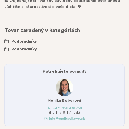
🛍️
Objednajte si kvalitný bavlnený podbradník ešte dnes a
uľahčite si starostlivosť o vaše dieťa!
💖
Tovar zaradený v kategóriách
Podbradníky
Podbradníky
Potrebujete poradiť?
Monika Boborová
+421 950 436 258
(Po-Pia, 9-17 hod.)
info@mojkacikovo.sk