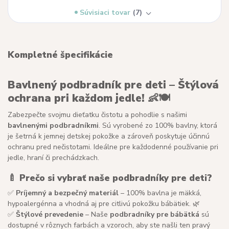
Súvisiaci tovar
7
Kompletné špecifikácie
Bavlnený podbradník pre deti – Štýlová
ochrana pri každom jedle! 👶🍽️
Zabezpečte svojmu dieťatku čistotu a pohodlie s našimi
bavlnenými podbradníkmi
. Sú vyrobené zo 100% bavlny, ktorá
je šetrná k jemnej detskej pokožke a zároveň poskytuje účinnú
ochranu pred nečistotami. Ideálne pre každodenné používanie pri
jedle, hraní či prechádzkach.
🍼
Prečo si vybrať naše podbradníky pre deti?
✅
Príjemný a bezpečný materiál
– 100% bavlna je mäkká,
hypoalergénna a vhodná aj pre citlivú pokožku bábätiek. 🌿
✅
Štýlové prevedenie
– Naše
podbradníky pre bábätká
sú
dostupné v rôznych farbách a vzoroch, aby ste našli ten pravý