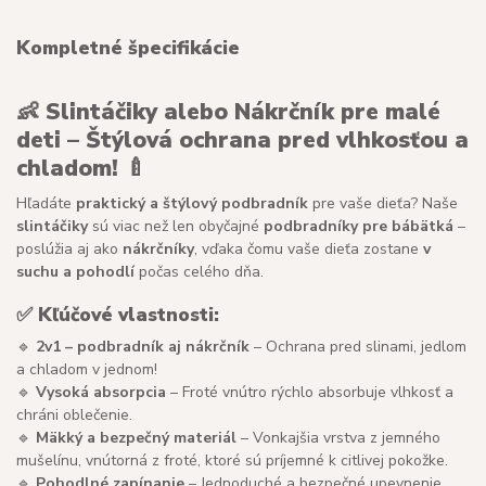
Kompletné špecifikácie
👶 Slintáčiky alebo Nákrčník pre malé
deti – Štýlová ochrana pred vlhkosťou a
chladom! 🍼
Hľadáte
praktický a štýlový podbradník
pre vaše dieťa? Naše
slintáčiky
sú viac než len obyčajné
podbradníky pre bábätká
–
poslúžia aj ako
nákrčníky
, vďaka čomu vaše dieťa zostane
v
suchu a pohodlí
počas celého dňa.
✅ Kľúčové vlastnosti:
🔹
2v1 – podbradník aj nákrčník
– Ochrana pred slinami, jedlom
a chladom v jednom!
🔹
Vysoká absorpcia
– Froté vnútro rýchlo absorbuje vlhkosť a
chráni oblečenie.
🔹
Mäkký a bezpečný materiál
– Vonkajšia vrstva z jemného
mušelínu, vnútorná z froté, ktoré sú príjemné k citlivej pokožke.
🔹
Pohodlné zapínanie
– Jednoduché a bezpečné upevnenie