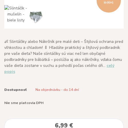
8,99 €
👶 Slintáčiky alebo Nákrčník pre malé deti – Štýlová ochrana pred
vlhkosťou a chladom! 🍼 Hľadáte praktický a štýlový podbradník
pre vaše dieťa? Naše slintáčiky sú viac než len obyčajné
podbradníky pre bábätká – poslúžia aj ako nákrčníky, vďaka čomu
vaše dieťa zostane v suchu a pohodlí počas celého dň...
celý
popis
Dostupnosť
Na objednávku - do 14 dní
Nie sme platcovia DPH
6,99 €