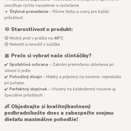
umožňuje rýchle nasadenie a vyzlečenie.
🔹
Štýlové prevedenie
– Rôzne farby a vzory pre každú
príležitosť.
🧼 Starostlivosť o produkt:
🟡 Možné prať v práčke na
40°C
🟡 Nebieliť a nesušiť v sušičke
🎀 Prečo si vybrať naše slintáčiky?
✔️
Spoľahlivá ochrana
– Zabráni premočeniu oblečenia pri
slinení či jedle.
✔️
Pohodlný dizajn
– Mäkký a príjemný na nosenie, neprekáža
pri pohybe.
✔️
Perfektný doplnok
– Vhodný na každodenné nosenie aj
špeciálne príležitosti.
👶
Objednajte si kvalitný
bavlnený
podbradník
ešte dnes a zabezpečte svojmu
dieťaťu maximálne pohodlie!