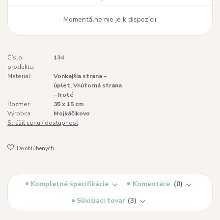
Momentálne nie je k dispozícii
Číslo
134
produktu:
Materiál:
Vonkajšia strana –
úplet, Vnútorná strana
– froté
Rozmer:
35 x 15 cm
Výrobca:
Mojkáčikovo
Strážiť cenu / dostupnosť
Do obľúbených
Kompletné špecifikácie
Komentáre
0
Súvisiaci tovar
3