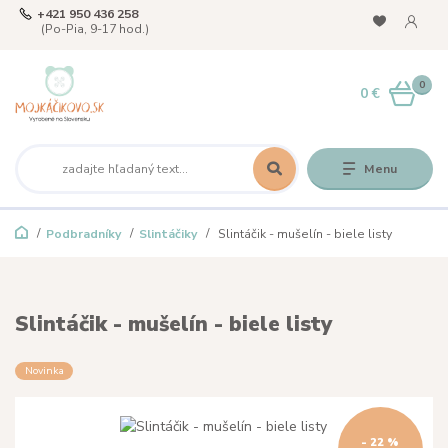
+421 950 436 258
(Po-Pia, 9-17 hod.)
0
0 €
Menu
Podbradníky
Slintáčiky
Slintáčik - mušelín - biele listy
Slintáčik - mušelín - biele listy
Novinka
- 22 %