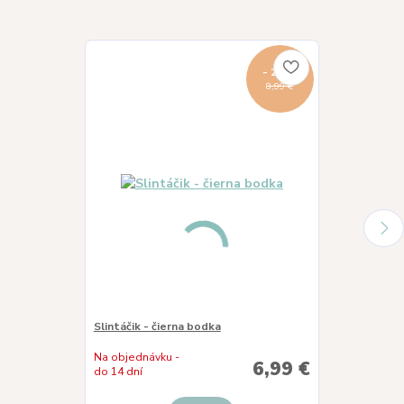
- 22 %
8,99 €
Slintáčik - čierna bodka
Slintáčik - lis
Na objednávku -
6,99 €
Skladom
do 14 dní