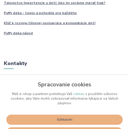
Tajomstvo hypertenzie u detí: Ako im
správne
merať tlak?
Puffy deka – teplo a pohodlie pre každého
Kľúč k rozvoju tímovej spolupráce a komunikácie detí
Puffy deka návod
Kontakty
Monika Boborová
Spracovanie cookies
+421 950 436 258
(Po-Pia, 9-17 hod.)
Náš e-shop a partneri potrebujú Váš
súhlas
s použitím súborov
cookies, aby Vám mohli zobrazovať informácie týkajúce sa Vašich
info@mojkacikovo.sk
záujmov.
Súhlasím