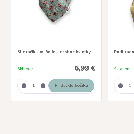
Slintáčik - mušelín - drobné kvietky
Podbradní
6,99 €
Skladom
Skladom
Pridať do košíka