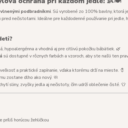
lová ochrana pri každom jedle! 👶🍽️
vlnenými podbradníkmi
. Sú vyrobené zo 100% bavlny, ktorá j
red nečistotami. Ideálne pre každodenné používanie pri jedle, hr
deti?
 hypoalergénna a vhodná aj pre citlivú pokožku bábätiek. 🌿
á
sú dostupné v rôznych farbách a vzoroch, aby ste našli ten pra
veľkosť a praktické zapínanie, vďaka ktorému drží na mieste. 🧷
mu zostane dlho ako nový. 🧼
hytí sliny, zvyšky jedla aj nečistoty, čím udrží oblečenie čisté. 👕
e príliš horúcou žehličkou