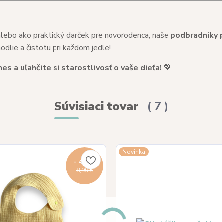
alebo ako praktický darček pre novorodenca, naše
podbradníky 
dlie a čistotu pri každom jedle!
s a uľahčite si starostlivosť o vaše dieťa!
💖
Súvisiaci tovar
7
Novinka
- 44 %
8,99 €