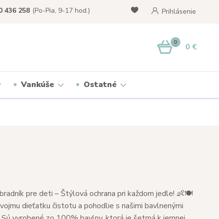
0 436 258
(Po-Pia, 9-17 hod.)
Prihlásenie
0
0 €
Vankúše
Ostatné
radník pre deti – Štýlová ochrana pri každom jedle! 👶🍽️
ojmu dieťatku čistotu a pohodlie s našimi bavlnenými
 Sú vyrobené zo 100% bavlny, ktorá je šetrná k jemnej