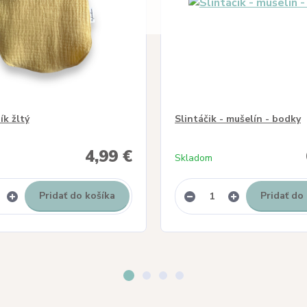
k žltý
Slintáčik - mušelín - bodky
4,99 €
Skladom
Pridať do košíka
Pridať do