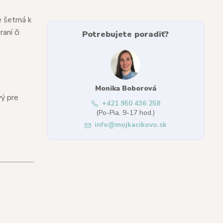
e šetrná k
aní či
Potrebujete poradiť?
Monika Boborová
vý pre
+421 950 436 258
(Po-Pia, 9-17 hod.)
info@mojkacikovo.sk