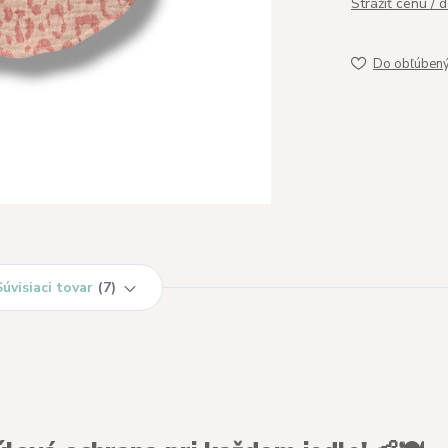
Strážiť cenu / 
Do obľúben
Súvisiaci tovar
7