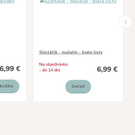
Slintáčik - mušelín - biele listy
Na objednávku
6,99 €
6,99 €
- do 14 dní
 košíka
Detail