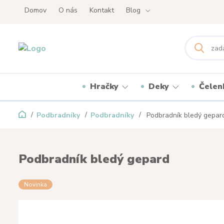
Domov
O nás
Kontakt
Blog
Hračky
Deky
Čelen
Podbradníky
Podbradníky
Podbradník bledý gepar
Podbradník bledý gepard
Novinka