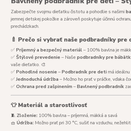
Bavlnený podbradník pre deti – Štý
Zabezpečte svojmu dieťatku čistotu a pohodlie s našimi
ba
jemnej detskej pokožke a zároveň poskytuje účinnú ochranu p
prechádzkach.
🍼
Prečo si vybrať naše podbradníky pre 
✅
Príjemný a bezpečný materiál
– 100% bavlna je mäkká,
✅
Štýlové prevedenie
– Naše
podbradníky pre bábätk
vaše dieťatko. 🎨
✅
Pohodlné nosenie
–
Podbradník pre deti
má ideálnu 
✅
Jednoduchá údržba
– Možno ho prať v práčke, vďaka čo
✅
Ochrana pred zašpinením
–
Bavlnený podbradník
zac
👕
Materiál a starostlivosť
🧵
Zloženie:
100% bavlna – príjemná, mäkká a savá
🧺
Údržba:
Možno prať pri 30 °C, sušiť na vzduchu, nežehlit