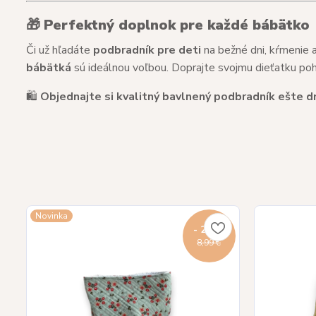
🎁
Perfektný doplnok pre každé bábätko
Či už hľadáte
podbradník pre deti
na bežné dni, kŕmenie 
bábätká
sú ideálnou voľbou. Doprajte svojmu dieťatku poho
🛍️
Objednajte si kvalitný bavlnený podbradník ešte dne
Novinka
- 22 %
8,99 €