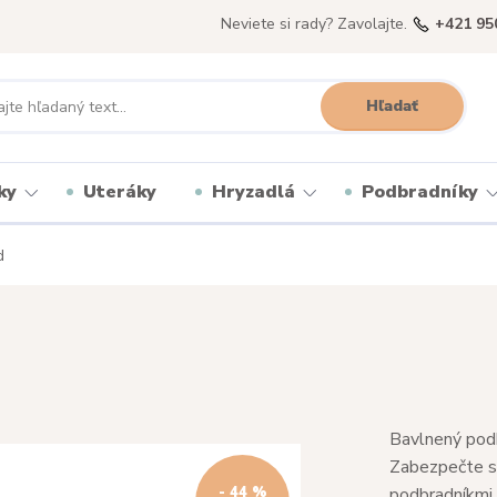
Neviete si rady? Zavolajte.
+421 95
Hľadať
ky
Uteráky
Hryzadlá
Podbradníky
d
Bavlnený podb
Zabezpečte sv
- 44 %
podbradníkmi.