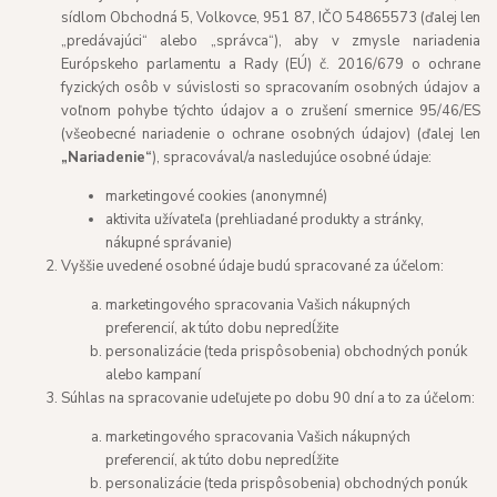
sídlom Obchodná 5, Volkovce, 951 87, IČO 54865573 (ďalej len
„predávajúci“ alebo „správca“), aby v zmysle nariadenia
Európskeho parlamentu a Rady (EÚ) č. 2016/679 o ochrane
fyzických osôb v súvislosti so spracovaním osobných údajov a
voľnom pohybe týchto údajov a o zrušení smernice 95/46/ES
(všeobecné nariadenie o ochrane osobných údajov) (ďalej len
„Nariadenie“
), spracovával/a nasledujúce osobné údaje:
marketingové cookies (anonymné)
aktivita užívateľa (prehliadané produkty a stránky,
nákupné správanie)
Vyššie uvedené osobné údaje budú spracované za účelom:
marketingového spracovania Vašich nákupných
preferencií, ak túto dobu nepredĺžite
personalizácie (teda prispôsobenia) obchodných ponúk
alebo kampaní
Súhlas na spracovanie udeľujete po dobu 90 dní a to za účelom:
marketingového spracovania Vašich nákupných
preferencií, ak túto dobu nepredĺžite
personalizácie (teda prispôsobenia) obchodných ponúk