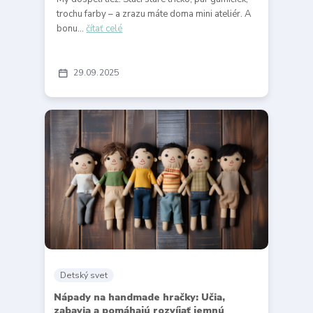
trochu farby – a zrazu máte doma mini ateliér. A
bonu...
čítať celé
29
09
2025
Detský svet
Nápady na handmade hračky: Učia,
zabavia a pomáhajú rozvíjať jemnú