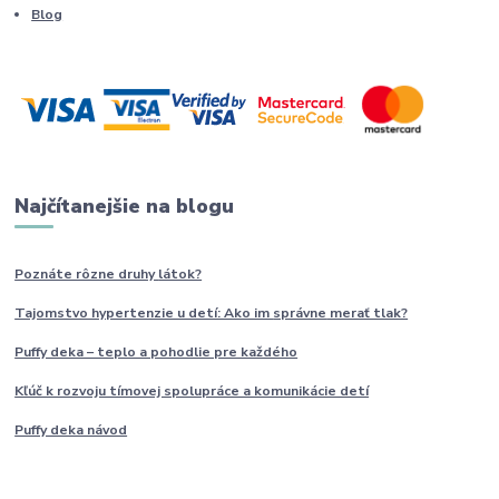
Blog
Najčítanejšie na blogu
Poznáte rôzne druhy
látok?
Tajomstvo hypertenzie u detí: Ako im
správne
merať tlak?
Puffy deka – teplo a pohodlie pre každého
Kľúč k rozvoju tímovej spolupráce a komunikácie detí
Puffy deka návod