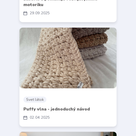
motoriku
29
09
2025
Svet látok
Puffy vlna - jednoduchý návod
02
04
2025