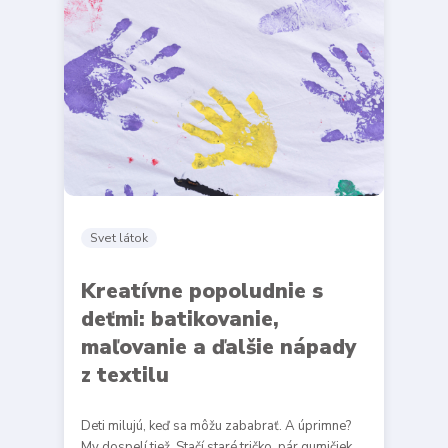
Svet látok
Kreatívne popoludnie s
deťmi: batikovanie,
maľovanie a ďalšie nápady
z textilu
Deti milujú, keď sa môžu zababrať. A úprimne?
My dospelí tiež. Stačí staré tričko, pár gumičiek,