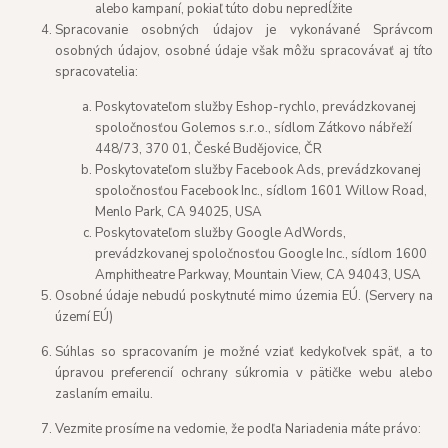
alebo kampaní, pokiaľ túto dobu nepredĺžite
Spracovanie osobných údajov je vykonávané Správcom
osobných údajov, osobné údaje však môžu spracovávať aj títo
spracovatelia:
Poskytovateľom služby Eshop-rychlo, prevádzkovanej
spoločnosťou Golemos s.r.o., sídlom Zátkovo nábřeží
448/73, 370 01, České Budějovice, ČR
Poskytovateľom služby Facebook Ads, prevádzkovanej
spoločnosťou Facebook Inc., sídlom 1601 Willow Road,
Menlo Park, CA 94025, USA
Poskytovateľom služby Google AdWords,
prevádzkovanej spoločnosťou Google Inc., sídlom 1600
Amphitheatre Parkway, Mountain View, CA 94043, USA
Osobné údaje nebudú poskytnuté mimo územia EÚ. (Servery na
území EÚ)
Súhlas so spracovaním je možné vziať kedykoľvek späť, a to
úpravou preferencií ochrany súkromia v pätičke webu alebo
zaslaním emailu.
Vezmite prosíme na vedomie, že podľa Nariadenia máte právo: