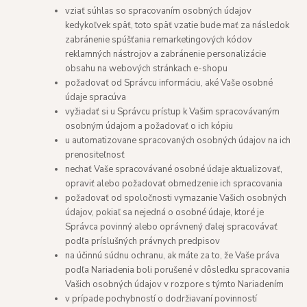
vziať súhlas so spracovaním osobných údajov
kedykoľvek späť, toto späť vzatie bude mať za následok
zabránenie spúšťania remarketingových kódov
reklamných nástrojov a zabránenie personalizácie
obsahu na webových stránkach e-shopu
požadovať od Správcu informáciu, aké Vaše osobné
údaje spracúva
vyžiadať si u Správcu prístup k Vašim spracovávaným
osobným údajom a požadovať o ich kópiu
u automatizovane spracovaných osobných údajov na ich
prenositeľnosť
nechať Vaše spracovávané osobné údaje aktualizovať,
opraviť alebo požadovať obmedzenie ich spracovania
požadovať od spoločnosti vymazanie Vašich osobných
údajov, pokiaľ sa nejedná o osobné údaje, ktoré je
Správca povinný alebo oprávnený ďalej spracovávať
podľa príslušných právnych predpisov
na účinnú súdnu ochranu, ak máte za to, že Vaše práva
podľa Nariadenia boli porušené v dôsledku spracovania
Vašich osobných údajov v rozpore s týmto Nariadením
v prípade pochybností o dodržiavaní povinností