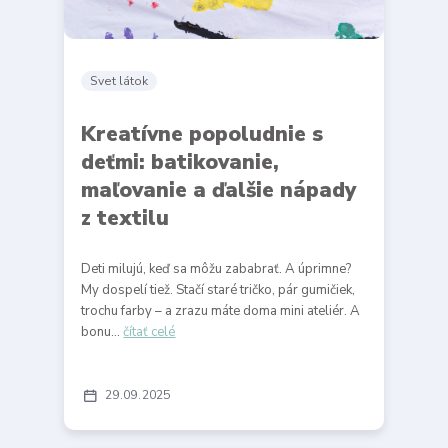
Svet látok
Kreatívne popoludnie s
deťmi: batikovanie,
maľovanie a ďalšie nápady
z textilu
Deti milujú, keď sa môžu zababrať. A úprimne?
My dospelí tiež. Stačí staré tričko, pár gumičiek,
trochu farby – a zrazu máte doma mini ateliér. A
bonu...
čítať celé
29
09
2025