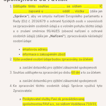
Udělujete tímto souhlas ……………..., se sídlem ………………, IČ
………………., zapsaná u ………………… , oddíl …, vložka …..
(dále jen
„Správce“
), aby ve smyslu nařízení Evropského parlamentu a
Rady (EU) č. 2016/679 o ochraně fyzických osob v souvislosti
se zpracováním osobních údajů a o volném pohybu těchto údajů
a o zrušení směrnice 95/46/ES (obecné nařízení o ochraně
osobních údajů) (dále jen
„Nařízení“
), zpracovával/a následující
osobní údaje:
emailovou adresu
informace o zakoupeném zboží
Výše uvedené osobní údaje budou zpracovány za účelem:
zaslání dotazníků pro zjištění zákaznické spokojenosti
Souhlas udělujete na zpracování po dobu
60 dní
a to za účelem:
zaslání dotazníků pro zjištění zákaznické spokojenosti
Ke zpracování těchto osobních údajů Správce využívá tyto
Zpracovatele:
Poskytovateľ služby Favi.sk, prevádzkovanej
spoločnosťou FAVI a.s., so sídlom Vodičkova 710/31,