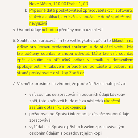
Nové Město, 110 00 Praha 1, ČR
Případně další poskytovatelé zpracovatelských softwarů,
služeb a aplikací, které však v současné době společnost
nevyužívá
Osobní údaje
nebudou
předány mimo území EU.
Souhlas se zpracováním lze vzít kdykoliv zpět, a to
kliknutím na
odkaz pro úpravu preferencí soukromí v dolní části webu, kde
lze udělený souhlas e-shopu odvolat. Dále lze vzít souhlas
zpět kliknutím na příslušný odkaz v emailu s dotazníkem
spokojenosti. V takovém případě se odhlásíte z odběru na
straně poskytovatele služby Zboží.cz
.
Vezměte, prosíme, na vědomí, že podle Nařízení máte právo:
vzít souhlas se zpracováním osobních údajů kdykoliv
zpět, toto zpětvzetí bude mít za následek
ukončení
zasílání dotazníku spokojenosti
požadovat po Správci informaci, jaké vaše osobní údaje
zpracovává
vyžádat si u Správce přístup k vašim zpracovávaným
osobním údajům a požadovat jejich kopii