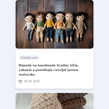
Detský svet
Nápady na handmade hračky: Učia,
zabavia a pomáhajú rozvíjať jemnú
motoriku
29
09
2025