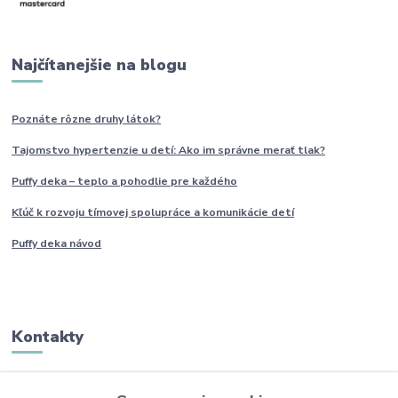
Najčítanejšie na blogu
Poznáte rôzne druhy
látok?
Tajomstvo hypertenzie u detí: Ako im
správne
merať tlak?
Puffy deka – teplo a pohodlie pre každého
Kľúč k rozvoju tímovej spolupráce a komunikácie detí
Puffy deka návod
Kontakty
Monika Boborová