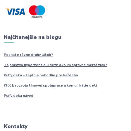
Najčítanejšie na blogu
Poznáte rôzne druhy
látok?
Tajomstvo hypertenzie u detí: Ako im
správne
merať tlak?
Puffy deka – teplo a pohodlie pre každého
Kľúč k rozvoju tímovej spolupráce a komunikácie detí
Puffy deka návod
Kontakty