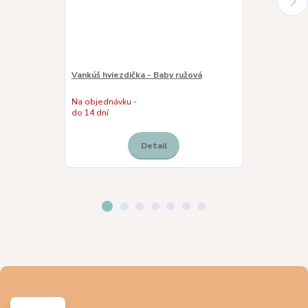
Vankúš hviezdička - Baby ružová
Vankúš hviezd
Na objednávku -
Na objednávku
do 14 dní
do 14 dní
Detail