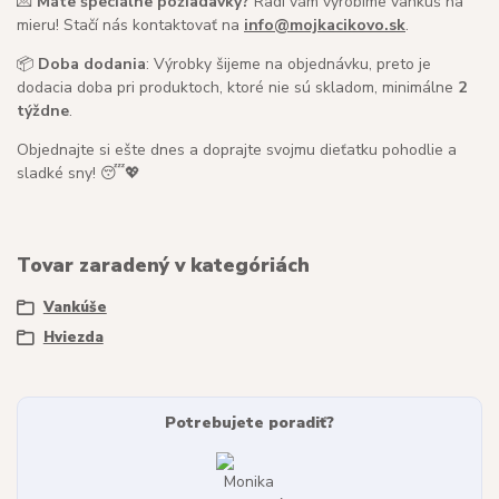
💌
Máte špeciálne požiadavky?
Radi vám vyrobíme vankúš na
mieru! Stačí nás kontaktovať na
info@mojkacikovo.sk
.
📦
Doba dodania
: Výrobky šijeme na objednávku, preto je
dodacia doba pri produktoch, ktoré nie sú skladom, minimálne
2
týždne
.
Objednajte si ešte dnes a doprajte svojmu dieťatku pohodlie a
sladké sny! 😴💖
Tovar zaradený v kategóriách
Vankúše
Hviezda
Potrebujete poradiť?