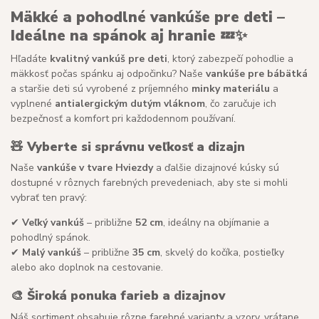
Mäkké a pohodlné vankúše pre deti –
Ideálne na spánok aj hranie
💤✨
Hľadáte
kvalitný vankúš pre deti
, ktorý zabezpečí pohodlie a
mäkkosť počas spánku aj odpočinku? Naše
vankúše pre bábätká
a staršie deti sú vyrobené z príjemného
minky materiálu
a
vyplnené
antialergickým dutým vláknom
, čo zaručuje ich
bezpečnosť a komfort pri každodennom používaní.
🧸
Vyberte si správnu veľkosť a dizajn
Naše
vankúše v tvare Hviezdy
a ďalšie dizajnové kúsky sú
dostupné v rôznych farebných prevedeniach, aby ste si mohli
vybrať ten pravý:
✔
Veľký vankúš
– približne
52 cm
, ideálny na objímanie a
pohodlný spánok.
✔
Malý vankúš
– približne
35 cm
, skvelý do kočíka, postieľky
alebo ako doplnok na cestovanie.
🎨
Široká ponuka farieb a dizajnov
Náš sortiment obsahuje rôzne farebné varianty a vzory, vrátane