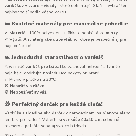
vankúšov v tvare Hviezdy
, ktoré deti milujú! Stačí si vybrať ten
najvhodnejší podľa vášho vkusu.
🛏
Kvalitné materiály pre maximálne pohodlie
✔
Materiál
: 100% polyester – mäkká a hebká látka
minky
.
✔
Výplň
:
Antialergické duté vlákno
, ktoré je bezpečné aj pre
najmenšie deti.
🧼
Jednoduchá starostlivosť o vankúš
Aby si váš
vankúš pre bábätko
zachoval hebkosť a tvar čo
najdlhšie, dodržujte nasledujúce pokyny pri praní:
✅ Pranie v práčke na
30°C
.
🚫
Nesušiť v sušičke
.
🚫
Nepoužívať aviváž
.
🎁
Perfektný darček pre každé dieťa!
Vankúše sú ideálne ako darček k narodeninám, na Vianoce alebo
len tak, pre radosť. Vyberte si
vankúše 40x40 cm
alebo iné
rozmery a potešte seba aj svojich blízkych.