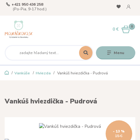
+421 950 436 258
(Po-Pia, 9-17 hod.)
0
0 €
Menu
Vankúše
Hviezda
Vankúš hviezdička - Pudrová
Vankúš hviezdička - Pudrová
- 13 %
15 €