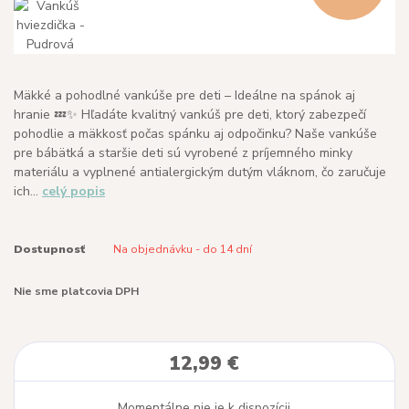
Mäkké a pohodlné vankúše pre deti – Ideálne na spánok aj
hranie 💤✨ Hľadáte kvalitný vankúš pre deti, ktorý zabezpečí
pohodlie a mäkkosť počas spánku aj odpočinku? Naše vankúše
pre bábätká a staršie deti sú vyrobené z príjemného minky
materiálu a vyplnené antialergickým dutým vláknom, čo zaručuje
ich...
celý popis
Dostupnosť
Na objednávku - do 14 dní
Nie sme platcovia DPH
12,99 €
Momentálne nie je k dispozícii