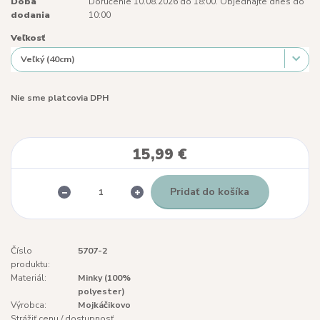
Doba
Doručenie 10.08.2026 do 18:00. Objednajte dnes do
dodania
10:00
Veľkosť
Nie sme platcovia DPH
15,99 €
Pridať do košíka
Číslo
5707-2
produktu:
Materiál:
Minky (100%
polyester)
Výrobca:
Mojkáčikovo
Strážiť cenu / dostupnosť