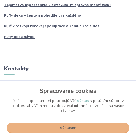
Tajomstvo hypertenzie u detí: Ako im
správne
merať tlak?
Puffy deka – teplo a pohodlie pre každého
Kľúč k rozvoju tímovej spolupráce a komunikácie detí
Puffy deka návod
Kontakty
Monika Boborová
Spracovanie cookies
+421 950 436 258
(Po-Pia, 9-17 hod.)
Náš e-shop a partneri potrebujú Váš
súhlas
s použitím súborov
cookies, aby Vám mohli zobrazovať informácie týkajúce sa Vašich
info@mojkacikovo.sk
záujmov.
Súhlasím