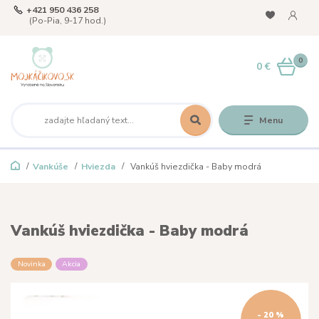
+421 950 436 258
(Po-Pia, 9-17 hod.)
0
0 €
Menu
Vankúše
Hviezda
Vankúš hviezdička - Baby modrá
Vankúš hviezdička - Baby modrá
Novinka
Akcia
- 20 %