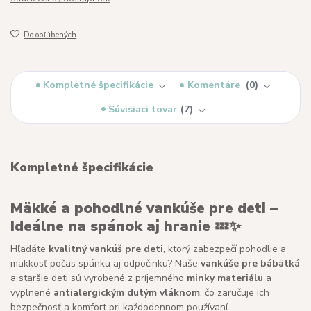
Do obľúbených
Kompletné špecifikácie
Komentáre
0
Súvisiaci tovar
7
Kompletné špecifikácie
Mäkké a pohodlné vankúše pre deti –
Ideálne na spánok aj hranie
💤✨
Hľadáte
kvalitný vankúš pre deti
, ktorý zabezpečí pohodlie a
mäkkosť počas spánku aj odpočinku? Naše
vankúše pre bábätká
a staršie deti sú vyrobené z príjemného
minky materiálu
a
vyplnené
antialergickým dutým vláknom
, čo zaručuje ich
bezpečnosť a komfort pri každodennom používaní.