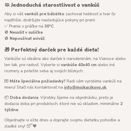
🧼
Jednoduchá starostlivosť o vankúš
Aby si váš
vankúš pre bábätko
zachoval hebkosť a tvar čo
najdlhšie, dodržujte nasledujúce pokyny pri praní:
✅ Pranie v práčke na
30°C
.
🚫
Nesušiť v sušičke
.
🚫
Nepoužívať aviváž
.
🎁
Perfektný darček pre každé dieťa!
Vankúše sú ideálne ako darček k narodeninám, na Vianoce alebo
len tak, pre radosť. Vyberte si
vankúše 40x40 cm
alebo iné
rozmery a potešte seba aj svojich blízkych.
💌
Máte špeciálne požiadavky?
Radi vám vyrobíme vankúš na
mieru! Stačí nás kontaktovať na
info@mojkacikovo.sk
.
📦
Doba dodania
: Výrobky šijeme na objednávku, preto je
dodacia doba pri produktoch, ktoré nie sú skladom, minimálne
2
týždne
.
Objednajte si ešte dnes a doprajte svojmu dieťatku pohodlie a
sladké sny! 😴💖