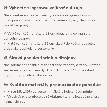
🧸
Vyberte si správnu veľkosť a dizajn
Naše
vankúše v tvare Hviezdy
a ďalšie dizajnové kúsky sú
dostupné v rôznych farebných prevedeniach, aby ste si mohli
vybrať ten pravý:
✔
Veľký vankúš
– približne
52 cm
, ideálny na objímanie a
pohodlný spánok.
✔
Malý vankúš
– približne
35 cm
, skvelý do kočíka, postieľky
alebo ako doplnok na cestovanie.
🎨
Široká ponuka farieb a dizajnov
Náš sortiment obsahuje rôzne farebné varianty a vzory, vrátane
vankúšov v tvare Hviezdy
, ktoré deti milujú! Stačí si vybrať ten
najvhodnejší podľa vášho vkusu.
🛏
Kvalitné materiály pre maximálne pohodlie
✔
Materiál
: 100% polyester – mäkká a hebká látka
minky
.
✔
Výplň
:
Antialergické duté vlákno
, ktoré je bezpečné aj pre
najmenšie deti.