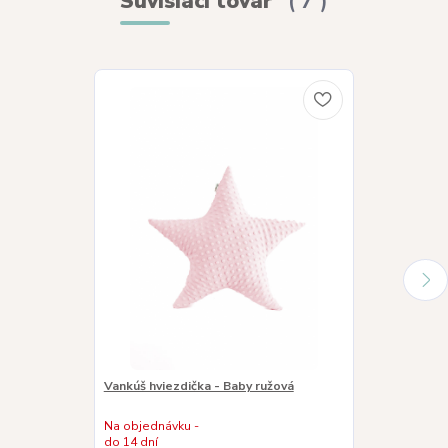
Súvisiaci tovar
7
Akcia
Novinka
Vankúš hviezdička - Baby ružová
Vankúš hviezd
Na objednávku -
Na objednávku
do 14 dní
do 14 dní