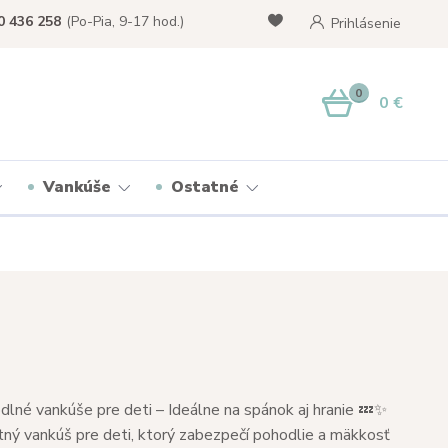
0 436 258
(Po-Pia, 9-17 hod.)
Prihlásenie
0
0 €
Vankúše
Ostatné
lné vankúše pre deti – Ideálne na spánok aj hranie 💤✨
tný vankúš pre deti, ktorý zabezpečí pohodlie a mäkkosť