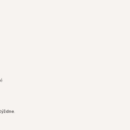
né
týždne
.