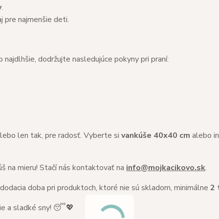
y
.
j pre najmenšie deti.
 najdlhšie, dodržujte nasledujúce pokyny pri praní:
ebo len tak, pre radosť. Vyberte si
vankúše 40x40 cm
alebo i
š na mieru! Stačí nás kontaktovať na
info@mojkacikovo.sk
.
 dodacia doba pri produktoch, ktoré nie sú skladom, minimálne
2 
ie a sladké sny! 😴💖