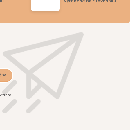
nu
Vyrobené na Slovensku
ť sa
ettera.