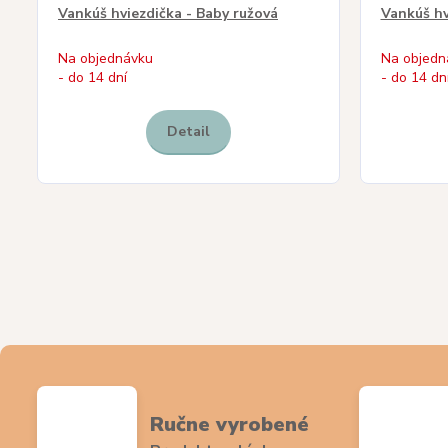
Vankúš hviezdička - Baby ružová
Vankúš hv
Na objednávku
Na objedn
- do 14 dní
- do 14 dn
Detail
Ručne vyrobené