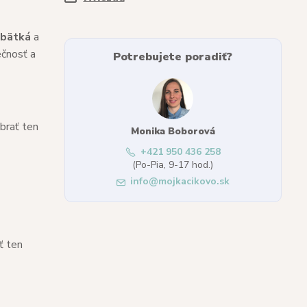
ábätká
a
ečnosť a
Potrebujete poradiť?
brať ten
Monika Boborová
+421 950 436 258
(Po-Pia, 9-17 hod.)
info@mojkacikovo.sk
ať ten