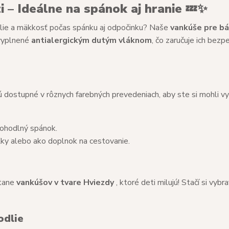
 – Ideálne na spánok aj hranie
💤✨
dlie a mäkkosť počas spánku aj odpočinku? Naše
vankúše pre b
vyplnené
antialergickým dutým vláknom
, čo zaručuje ich bezp
ú dostupné v rôznych farebných prevedeniach, aby ste si mohli vy
 pohodlný spánok.
eľky alebo ako doplnok na cestovanie.
átane
vankúšov v tvare Hviezdy
, ktoré deti milujú! Stačí si vybr
odlie