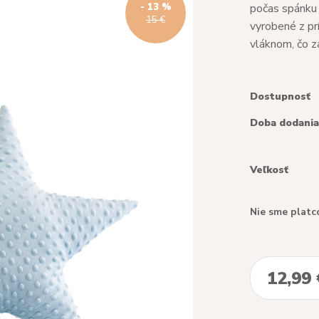
- 13 %
počas spánku 
15 €
vyrobené z pr
vláknom, čo za
Dostupnosť
Doba dodania
Veľkosť
Nie sme platc
12,99 