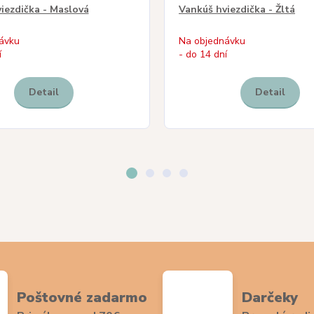
iezdička - Maslová
Vankúš hviezdička - Žltá
ávku
Na objednávku
í
- do 14 dní
Detail
Detail
Poštovné zadarmo
Darčeky