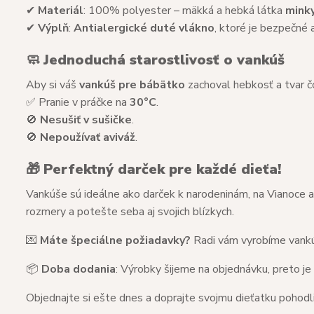
✔
Materiál
: 100% polyester – mäkká a hebká látka
mink
✔
Výplň
:
Antialergické duté vlákno
, ktoré je bezpečné a
🧼
Jednoduchá starostlivosť o vankúš
Aby si váš
vankúš pre bábätko
zachoval hebkosť a tvar čo
✅ Pranie v práčke na
30°C
.
🚫
Nesušiť v sušičke
.
🚫
Nepoužívať aviváž
.
🎁
Perfektný darček pre každé dieťa!
Vankúše sú ideálne ako darček k narodeninám, na Vianoce al
rozmery a potešte seba aj svojich blízkych.
💌
Máte špeciálne požiadavky?
Radi vám vyrobíme vankú
📦
Doba dodania
: Výrobky šijeme na objednávku, preto je
Objednajte si ešte dnes a doprajte svojmu dieťatku pohodl