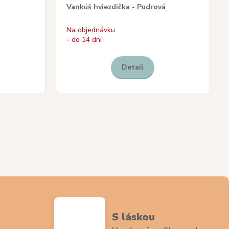
Vankúš hviezdička - Pudrová
Na objednávku
- do 14 dní
Detail
S láskou