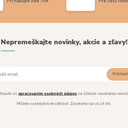
Pri nákupe nad 70€
Pre celú rodi
Nepremeškajte novinky, akcie a zľavy!
Prihlási
hlasím so
spracovaním osobných údajov
za účelom zasielania newsl
Môžete sa kedykoľvek odhlásiť. Zasielame raz za 14 dní.