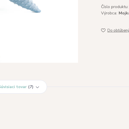
Číslo produktu:
Výrobca:
Mojk
Do obľúben
Súvisiaci tovar
7