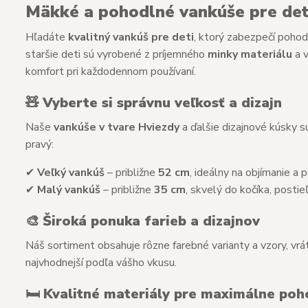
Mäkké a pohodlné vankúše pre deti
Hľadáte
kvalitný vankúš pre deti
, ktorý zabezpečí poho
staršie deti sú vyrobené z príjemného
minky materiálu
a 
komfort pri každodennom používaní.
🧸
Vyberte si správnu veľkosť a dizajn
Naše
vankúše v tvare Hviezdy
a ďalšie dizajnové kúsky s
pravý:
✔
Veľký vankúš
– približne
52 cm
, ideálny na objímanie a
✔
Malý vankúš
– približne
35 cm
, skvelý do kočíka, posti
🎨
Široká ponuka farieb a dizajnov
Náš sortiment obsahuje rôzne farebné varianty a vzory, vr
najvhodnejší podľa vášho vkusu.
🛏
Kvalitné materiály pre maximálne poh