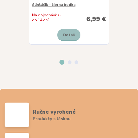
Slintáčik - čierna bodka
Slintáčik - lis
Na objednávku -
6,99 €
Skladom
do 14 dní
Detail
Ručne vyrobené
Produkty s láskou