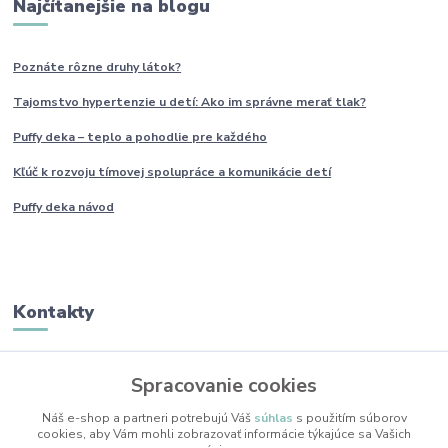
Najčítanejšie na blogu
Poznáte rôzne druhy
látok?
Tajomstvo hypertenzie u detí: Ako im
správne
merať tlak?
Puffy deka – teplo a pohodlie pre každého
Kľúč k rozvoju tímovej spolupráce a komunikácie detí
Puffy deka návod
Kontakty
Monika Boborová
Spracovanie cookies
+421 950 436 258
(Po-Pia, 9-17 hod.)
Náš e-shop a partneri potrebujú Váš
súhlas
s použitím súborov
cookies, aby Vám mohli zobrazovať informácie týkajúce sa Vašich