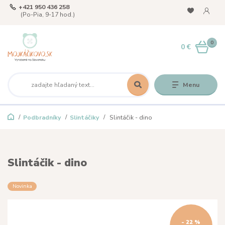
+421 950 436 258
(Po-Pia, 9-17 hod.)
0
0 €
Menu
Podbradníky
Slintáčiky
Slintáčik - dino
Slintáčik - dino
Novinka
- 22 %