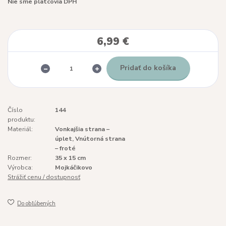
Nie sme platcovia DPH
6,99 €
Pridať do košíka
Číslo
144
produktu:
Materiál:
Vonkajšia strana –
úplet, Vnútorná strana
– froté
Rozmer:
35 x 15 cm
Výrobca:
Mojkáčikovo
Strážiť cenu / dostupnosť
Do obľúbených