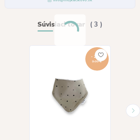
info@mojkacikovo.sk
Súvisiaci tovar
3
- 22 %
8,99 €