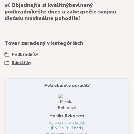
👶
Objednajte si kvalitný
bavlnený
podbradník
ešte dnes a zabezpečte svojmu
dieťaťu maximálne pohodlie!
Tovar zaradený v kategóriách
Podbradníky
Slintáčiky
Potrebujete poradiť?
Monika Boborová
+421 950 436 258
(Po-Pia, 9-17 hod.)