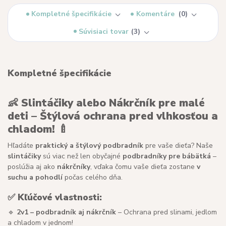
Kompletné špecifikácie
Komentáre
0
Súvisiaci tovar
3
Kompletné špecifikácie
👶 Slintáčiky alebo Nákrčník pre malé
deti – Štýlová ochrana pred vlhkosťou a
chladom! 🍼
Hľadáte
praktický a štýlový podbradník
pre vaše dieťa? Naše
slintáčiky
sú viac než len obyčajné
podbradníky pre bábätká
–
poslúžia aj ako
nákrčníky
, vďaka čomu vaše dieťa zostane
v
suchu a pohodlí
počas celého dňa.
✅ Kľúčové vlastnosti:
🔹
2v1 – podbradník aj nákrčník
– Ochrana pred slinami, jedlom
a chladom v jednom!