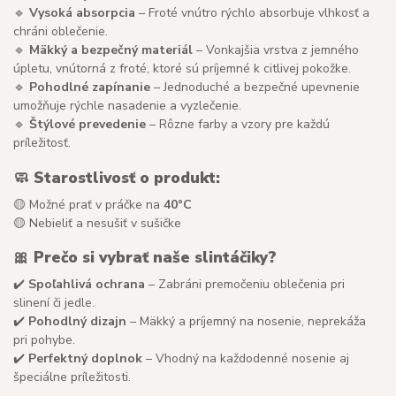
🔹
Vysoká absorpcia
– Froté vnútro rýchlo absorbuje vlhkosť a
chráni oblečenie.
🔹
Mäkký a bezpečný materiál
– Vonkajšia vrstva z jemného
úpletu, vnútorná z froté, ktoré sú príjemné k citlivej pokožke.
🔹
Pohodlné zapínanie
– Jednoduché a bezpečné upevnenie
umožňuje rýchle nasadenie a vyzlečenie.
🔹
Štýlové prevedenie
– Rôzne farby a vzory pre každú
príležitosť.
🧼 Starostlivosť o produkt:
🟡 Možné prať v práčke na
40°C
🟡 Nebieliť a nesušiť v sušičke
🎀 Prečo si vybrať naše slintáčiky?
✔️
Spoľahlivá ochrana
– Zabráni premočeniu oblečenia pri
slinení či jedle.
✔️
Pohodlný dizajn
– Mäkký a príjemný na nosenie, neprekáža
pri pohybe.
✔️
Perfektný doplnok
– Vhodný na každodenné nosenie aj
špeciálne príležitosti.