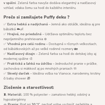
v spálni
. Zelená farba navyše dodáva elegantný a nadčasový
vzhľad, vďaka čomu sa hodí do každého interiéru.
Prečo si zamilujete Puffy deku ?
✅
Extra hebká a nadýchaná
– Jemná ako obláčik, ideálna aj pre
bábätká ☁️👶
✅
Hrejivá, no priedušná
– Udržiava optimálnu teplotu bez
nepríjemného prehrievania ❄️
✅
Vhodná pre celú rodinu
– Dostupná v rôznych veľkostiach,
od bábätkovských až po veľké rodinné rozmery 🏡
✅
Nadčasový dizajn
– Zelená farba sa hodí do detskej izby aj
modernej spálne 🎨
✅
Praktická a ľahká na údržbu
– Jednoduché pranie v práčke,
zachováva si mäkkosť aj po mnohých praniach 🧼
✅
Skvelý darček
– Ideálna voľba na Vianoce, narodeniny, krstiny
či baby shower 🎁
Zloženie a starostlivosť:
🧵
Materiál:
100 % polyester – zamatovo hebký, odolný a
hypoalergénny
🧺
Pranie:
Prať pri
30 °C
, nechať voľne uschnúť, nežehlite a