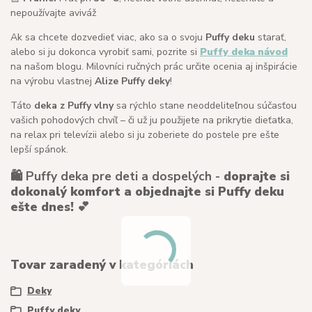
nepoužívajte aviváž
Ak sa chcete dozvedieť viac, ako sa o svoju
Puffy deku
starať,
alebo si ju dokonca vyrobiť sami, pozrite si
Puffy deka návod
na našom blogu. Milovníci ručných prác určite ocenia aj inšpirácie
na výrobu vlastnej
Alize Puffy deky
!
Táto
deka z Puffy vlny
sa rýchlo stane neoddeliteľnou súčasťou
vašich pohodových chvíľ – či už ju použijete na prikrytie dieťatka,
na relax pri televízii alebo si ju zoberiete do postele pre ešte
lepší spánok.
🛍️ Puffy deka pre deti a dospelých -
doprajte si
dokonalý komfort a objednajte si Puffy deku
ešte dnes!
💕
Tovar zaradený v kategóriách
Deky
Puffy deky