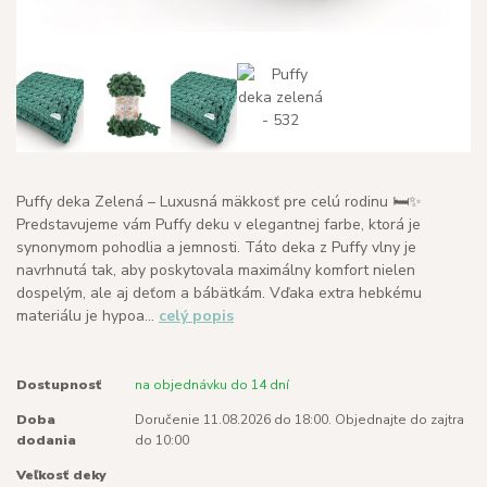
Puffy deka Zelená – Luxusná mäkkosť pre celú rodinu 🛏️✨
Predstavujeme vám Puffy deku v elegantnej farbe, ktorá je
synonymom pohodlia a jemnosti. Táto deka z Puffy vlny je
navrhnutá tak, aby poskytovala maximálny komfort nielen
dospelým, ale aj deťom a bábätkám. Vďaka extra hebkému
materiálu je hypoa...
celý popis
Dostupnosť
na objednávku do 14 dní
Doba
Doručenie 11.08.2026 do 18:00. Objednajte do zajtra
dodania
do 10:00
Veľkosť deky