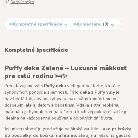
Do obľúbených
Kompletné špecifikácie
Komentáre
0
Kompletné špecifikácie
Puffy deka Zelená – Luxusná mäkkosť
pre celú rodinu 🛏️✨
Predstavujeme vám
Puffy deku
v elegantnej farbe, ktorá je
synonymom pohodlia a jemnosti. Táto
deka z Puffy vlny
je
navrhnutá tak, aby poskytovala maximálny komfort nielen
dospelým, ale aj deťom a bábätkám. Vďaka extra hebkému
materiálu je hypoalergénna a šetrná k citlivej pokožke, takže je
ideálna na každodenné používanie od prvých dní života.
Jej univerzálnosť ju predurčuje na široké využitie –
ako prikrývka
do postieľky, do kočíka, na hranie, ale aj na relax na gauči či