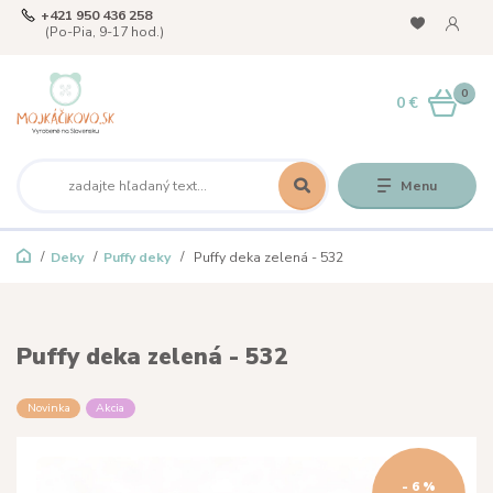
+421 950 436 258
(Po-Pia, 9-17 hod.)
0
0 €
Menu
Deky
Puffy deky
Puffy deka zelená - 532
Puffy deka zelená - 532
Novinka
Akcia
- 6 %