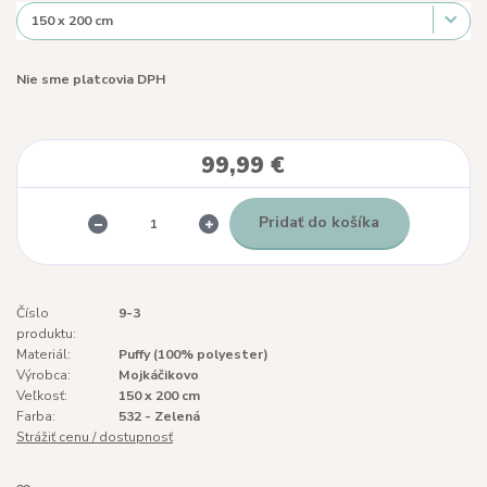
Nie sme platcovia DPH
99,99 €
Pridať do košíka
Číslo
9-3
produktu:
Materiál:
Puffy (100% polyester)
Výrobca:
Mojkáčikovo
Veľkosť:
150 x 200 cm
Farba:
532 - Zelená
Strážiť cenu / dostupnosť