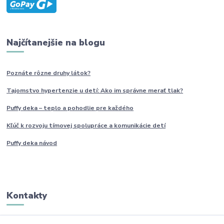
Najčítanejšie na blogu
Poznáte rôzne druhy
látok?
Tajomstvo hypertenzie u detí: Ako im
správne
merať tlak?
Puffy deka – teplo a pohodlie pre každého
Kľúč k rozvoju tímovej spolupráce a komunikácie detí
Puffy deka návod
Kontakty