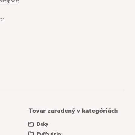
dostupnosť
ých
Tovar zaradený v kategóriách
Deky
Puffy deky