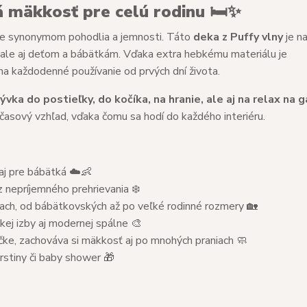
 mäkkosť pre celú rodinu 🛏️✨
 je synonymom pohodlia a jemnosti. Táto
deka z Puffy vlny
je n
 ale aj deťom a bábätkám. Vďaka extra hebkému materiálu je
 na každodenné používanie od prvých dní života.
ývka do postieľky, do kočíka, na hranie, ale aj na relax na ga
časový vzhľad, vďaka čomu sa hodí do každého interiéru.
 aj pre bábätká ☁️👶
 nepríjemného prehrievania ❄️
ach, od bábätkovských až po veľké rodinné rozmery 🏡
kej izby aj modernej spálne 🎨
čke, zachováva si mäkkosť aj po mnohých praniach 🧼
krstiny či baby shower 🎁