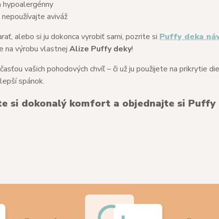
a hypoalergénny
a nepoužívajte aviváž
rať, alebo si ju dokonca vyrobiť sami, pozrite si
Puffy deka ná
cie na výrobu vlastnej
Alize Puffy deky
!
sťou vašich pohodových chvíľ – či už ju použijete na prikrytie die
 lepší spánok.
te si dokonalý komfort a objednajte si Puffy