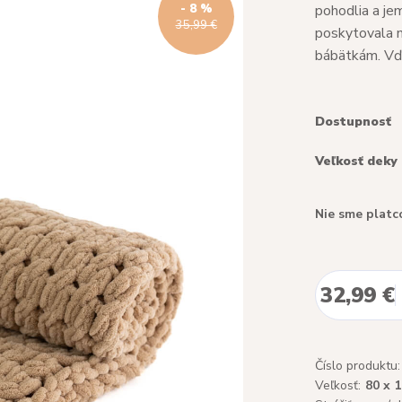
- 8 %
pohodlia a jem
35,99 €
poskytovala m
bábätkám. Vďa
Dostupnosť
Veľkosť deky
Nie sme platc
32,99 €
Číslo produktu:
Veľkosť:
80 x 