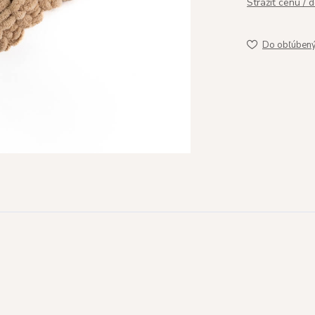
Strážiť cenu / 
Do obľúben