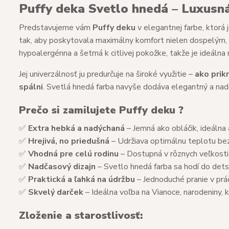
Puffy deka Svetlo hnedá – Luxusná
Predstavujeme vám
Puffy deku
v elegantnej farbe, ktorá
tak, aby poskytovala maximálny komfort nielen dospelým,
hypoalergénna a šetrná k citlivej pokožke, takže je ideálna
Jej univerzálnosť ju predurčuje na široké využitie –
ako prikr
spálni
. Svetlá hnedá farba navyše dodáva elegantný a nad
Prečo si zamilujete Puffy deku ?
✅
Extra hebká a nadýchaná
– Jemná ako obláčik, ideálna
✅
Hrejivá, no priedušná
– Udržiava optimálnu teplotu bez
✅
Vhodná pre celú rodinu
– Dostupná v rôznych veľkosti
✅
Nadčasový dizajn
– Svetlo hnedá farba sa hodí do dets
✅
Praktická a ľahká na údržbu
– Jednoduché pranie v prá
✅
Skvelý darček
– Ideálna voľba na Vianoce, narodeniny, 
Zloženie a starostlivosť: