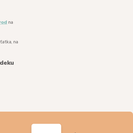
vod
na
ťatka, na
 deku