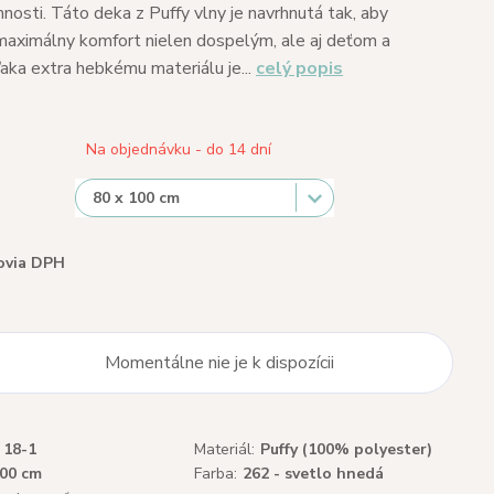
nosti. Táto deka z Puffy vlny je navrhnutá tak, aby
aximálny komfort nielen dospelým, ale aj deťom a
ka extra hebkému materiálu je...
celý popis
Na objednávku - do 14 dní
ovia DPH
Momentálne nie je k dispozícii
18-1
Materiál:
Puffy (100% polyester)
100 cm
Farba:
262 - svetlo hnedá