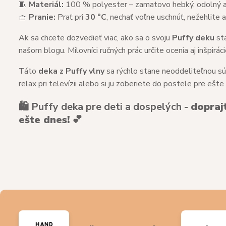
🧵
Materiál:
100 % polyester – zamatovo hebký, odolný 
🧺
Pranie:
Prať pri
30 °C
, nechať voľne uschnúť, nežehlite 
Ak sa chcete dozvedieť viac, ako sa o svoju
Puffy deku
sta
našom blogu. Milovníci ručných prác určite ocenia aj inšpirá
Táto
deka z Puffy vlny
sa rýchlo stane neoddeliteľnou súča
relax pri televízii alebo si ju zoberiete do postele pre ešte
🛍️ Puffy deka pre deti a dospelých -
dopraj
ešte dnes!
💕