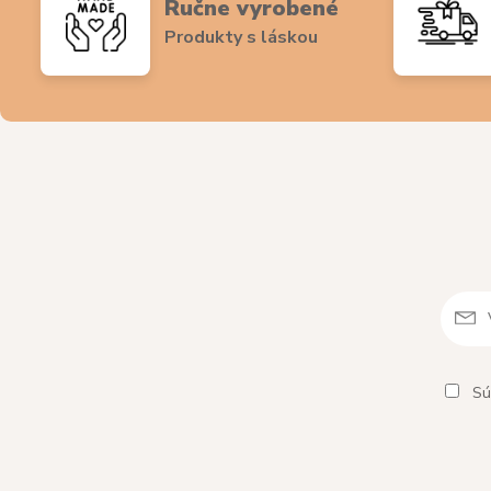
Ručne vyrobené
Produkty s láskou
Sú