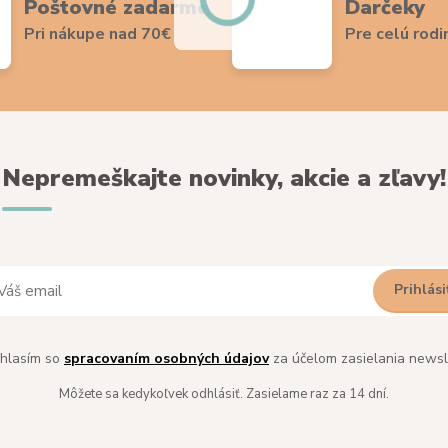
Poštovné zadarmo
Darčeky
Pri nákupe nad 70€
Pre celú rodi
Nepremeškajte novinky, akcie a zľavy!
Prihlási
hlasím so
spracovaním osobných údajov
za účelom zasielania newsl
Môžete sa kedykoľvek odhlásiť. Zasielame raz za 14 dní.