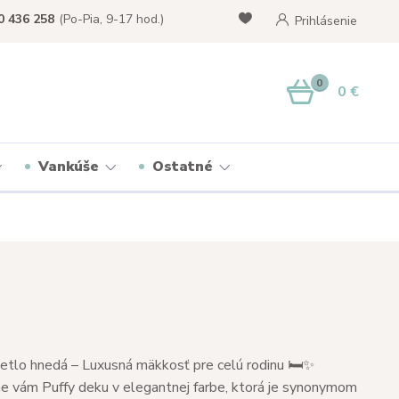
0 436 258
(Po-Pia, 9-17 hod.)
Prihlásenie
0
0 €
Vankúše
Ostatné
etlo hnedá – Luxusná mäkkosť pre celú rodinu 🛏️✨
 vám Puffy deku v elegantnej farbe, ktorá je synonymom