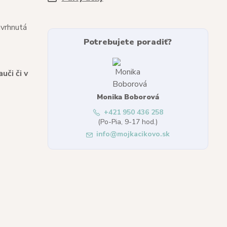
avrhnutá
Potrebujete poradiť?
uči či v
Monika Boborová
+421 950 436 258
(Po-Pia, 9-17 hod.)
info@mojkacikovo.sk