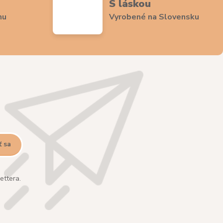
S láskou
nu
Vyrobené na Slovensku
ť sa
ettera.