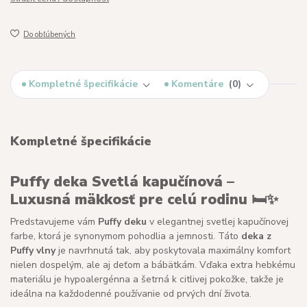
Do obľúbených
Kompletné špecifikácie
Komentáre
0
Kompletné špecifikácie
Puffy deka Svetlá kapučínová –
Luxusná mäkkosť pre celú rodinu 🛏️✨
Predstavujeme vám
Puffy deku
v elegantnej svetlej kapučínovej
farbe, ktorá je synonymom pohodlia a jemnosti. Táto
deka z
Puffy vlny
je navrhnutá tak, aby poskytovala maximálny komfort
nielen dospelým, ale aj deťom a bábätkám. Vďaka extra hebkému
materiálu je hypoalergénna a šetrná k citlivej pokožke, takže je
ideálna na každodenné používanie od prvých dní života.