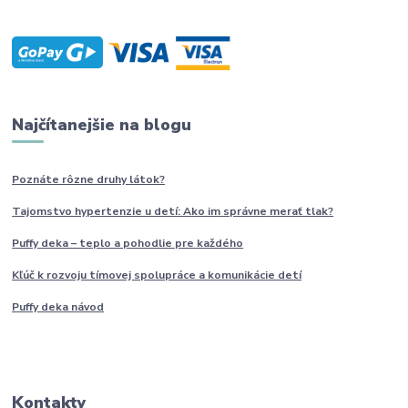
Najčítanejšie na blogu
Poznáte rôzne druhy
látok?
Tajomstvo hypertenzie u detí: Ako im
správne
merať tlak?
Puffy deka – teplo a pohodlie pre každého
Kľúč k rozvoju tímovej spolupráce a komunikácie detí
Puffy deka návod
Kontakty