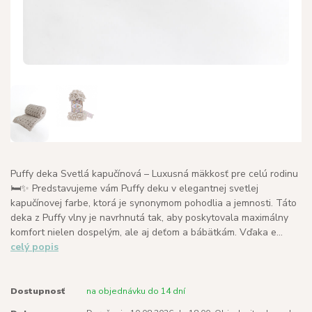
Puffy deka Svetlá kapučínová – Luxusná mäkkosť pre celú rodinu
🛏️✨ Predstavujeme vám Puffy deku v elegantnej svetlej
kapučínovej farbe, ktorá je synonymom pohodlia a jemnosti. Táto
deka z Puffy vlny je navrhnutá tak, aby poskytovala maximálny
komfort nielen dospelým, ale aj deťom a bábätkám. Vďaka e...
celý popis
Dostupnosť
na objednávku do 14 dní