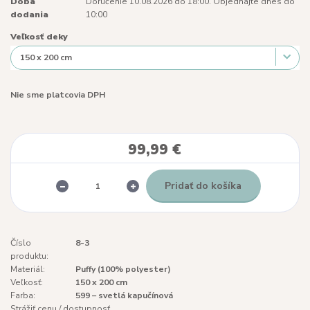
Doba
Doručenie 10.08.2026 do 18:00. Objednajte dnes do
dodania
10:00
Veľkosť deky
Nie sme platcovia DPH
99,99 €
Pridať do košíka
Číslo
8-3
produktu:
Materiál:
Puffy (100% polyester)
Veľkosť:
150 x 200 cm
Farba:
599 – svetlá kapučínová
Strážiť cenu / dostupnosť