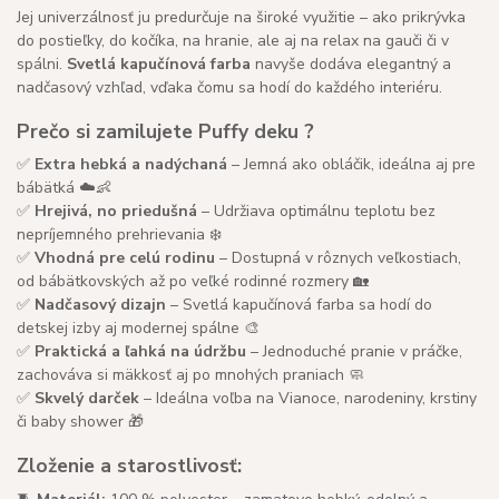
Jej univerzálnosť ju predurčuje na široké využitie – ako prikrývka
do postieľky, do kočíka, na hranie, ale aj na relax na gauči či v
spálni.
Svetlá kapučínová farba
navyše dodáva elegantný a
nadčasový vzhľad, vďaka čomu sa hodí do každého interiéru.
Prečo si zamilujete Puffy deku ?
✅
Extra hebká a nadýchaná
– Jemná ako obláčik, ideálna aj pre
bábätká ☁️👶
✅
Hrejivá, no priedušná
– Udržiava optimálnu teplotu bez
nepríjemného prehrievania ❄️
✅
Vhodná pre celú rodinu
– Dostupná v rôznych veľkostiach,
od bábätkovských až po veľké rodinné rozmery 🏡
✅
Nadčasový dizajn
– Svetlá kapučínová farba sa hodí do
detskej izby aj modernej spálne 🎨
✅
Praktická a ľahká na údržbu
– Jednoduché pranie v práčke,
zachováva si mäkkosť aj po mnohých praniach 🧼
✅
Skvelý darček
– Ideálna voľba na Vianoce, narodeniny, krstiny
či baby shower 🎁
Zloženie a starostlivosť: