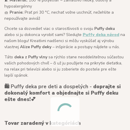
🧵
Materiál:
100 % polyester – zamatovo hebký, odolný a
hypoalergénny
🧺
Pranie:
Prať pri 30 °C, nechať voľne uschnúť, nežehlite a
nepoužívajte aviváž
Chcete sa dozvedieť viac o starostlivosti o svoju
Puffy deku
alebo si ju dokonca vyrobiť sami? Sledujte
Puffy deka návod
na
našom blogu! Kreatívni nadšenci si môžu vyskúšať aj výrobu
vlastnej
Alize Puffy deky
– inšpirácie a postupy nájdete u nás.
Táto
deka z Puffy vlny
sa rýchlo stane neoddeliteľnou súčasťou
vašich pohodových chvíľ – či už ju použijete na prikrytie dieťatka,
na relax pri televízii alebo si ju zoberiete do postele pre ešte
lepší spánok.
🛍️ Puffy deka pre deti a dospelých -
doprajte si
dokonalý komfort a objednajte si Puffy deku
ešte dnes!
💕
Tovar zaradený v kategóriách