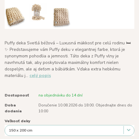
Puffy deka Svetlá béžová – Luxusná mäkkosť pre celú rodinu 🛏️
✨ Predstavujeme vám Puffy deku v elegantnej farbe, ktorá je
synonymom pohodlia a jemnosti. Táto deka z Puffy vlny je
navrhnutá tak, aby poskytovala maximálny komfort nielen
dospelým, ale aj deťom a bábätkám. Vďaka extra hebkému
materiálu j...
celý popis
Dostupnosť
na objednávku do 14 dní
Doba
Doručenie 10.08.2026 do 18:00. Objednajte dnes do
dodania
10:00
Veľkosť deky