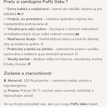
Prečo si zamilujete Puffy Deku ?
✅
Extra hebká a nadýchaná
– Jemná ako obláčik, ideálna aj pre
bábätká ☁️👶
✅
Hrejivá, no priedušná
– Udržiava optimálnu teplotu bez
nepríjemného prehrievania ❄️
✅
Vhodná pre celú rodinu
– Dostupná v rôznych veľkostiach,
od bábätkovských až po veľké rodinné rozmery 🏡
✅
Nadčasový dizajn
– Svetlá béžová farba sa hodí do detskej
izby aj modernej spálne 🎨
✅
Praktická a ľahká na údržbu
– Jednoduché pranie v práčke,
zachováva si mäkkosť aj po mnohých praniach 🧼
✅
Skvelý darček
– Ideálna voľba na Vianoce, narodeniny, krstiny
či baby shower 🎁
Zloženie a starostlivosť:
🧵
Materiál:
100 % polyester – zamatovo hebký, odolný a
hypoalergénny
🧺
Pranie:
Prať pri 30 °C, nechať voľne uschnúť, nežehlite a
nepoužívajte aviváž
Ak sa chcete dozvedieť viac, ako sa o svoju
Puffy deku
starať,