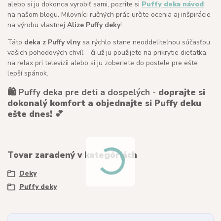
alebo si ju dokonca vyrobiť sami, pozrite si
Puffy deka návod
na našom blogu. Milovníci ručných prác určite ocenia aj inšpirácie
na výrobu vlastnej
Alize Puffy deky
!
Táto
deka z Puffy vlny
sa rýchlo stane neoddeliteľnou súčasťou
vašich pohodových chvíľ – či už ju použijete na prikrytie dieťatka,
na relax pri televízii alebo si ju zoberiete do postele pre ešte
lepší spánok.
🛍️ Puffy deka pre deti a dospelých -
doprajte si
dokonalý komfort a objednajte si Puffy deku
ešte dnes!
💕
Tovar zaradený v kategóriách
Deky
Puffy deky