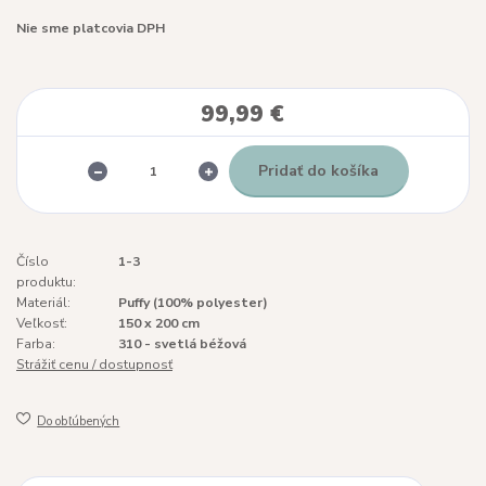
Nie sme platcovia DPH
99,99 €
Pridať do košíka
Číslo
1-3
produktu:
Materiál:
Puffy (100% polyester)
Veľkosť:
150 x 200 cm
Farba:
310 - svetlá béžová
Strážiť cenu / dostupnosť
Do obľúbených