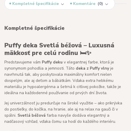
Kompletné špecifikácie
Komentáre
0
Kompletné špecifikácie
Puffy deka Svetlá béžová – Luxusná
mäkkosť pre celú rodinu 🛏️✨
Predstavujeme vám
Puffy deku
v elegantnej farbe, ktorá je
synonymom pohodlia a jemnosti. Táto
deka z Puffy vlny
je
navrhnutá tak, aby poskytovala maximálny komfort nielen
dospelým, ale aj deťom a bábätkám. Vďaka extra hebkému
materiálu je hypoalergénna a šetrná k citlivej pokožke, takže je
ideálna na každodenné používanie od prvých dní života.
Jej univerzálnosť ju predurčuje na široké využitie – ako prikrývka
do postieľky, do kočíka, na hranie, ale aj na relax na gauči či v
spálni.
Svetlá béžová
farba navyše dodáva elegantný a
nadčasový vzhľad, vďaka čomu sa hodí do každého interiéru.