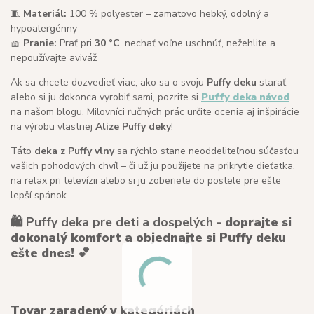
🧵
Materiál:
100 % polyester – zamatovo hebký, odolný a
hypoalergénny
🧺
Pranie:
Prať pri
30 °C
, nechať voľne uschnúť, nežehlite a
nepoužívajte aviváž
Ak sa chcete dozvedieť viac, ako sa o svoju
Puffy deku
starať,
alebo si ju dokonca vyrobiť sami, pozrite si
Puffy deka návod
na našom blogu. Milovníci ručných prác určite ocenia aj inšpirácie
na výrobu vlastnej
Alize Puffy deky
!
Táto
deka z Puffy vlny
sa rýchlo stane neoddeliteľnou súčasťou
vašich pohodových chvíľ – či už ju použijete na prikrytie dieťatka,
na relax pri televízii alebo si ju zoberiete do postele pre ešte
lepší spánok.
🛍️ Puffy deka pre deti a dospelých -
doprajte si
dokonalý komfort a objednajte si Puffy deku
ešte dnes!
💕
Tovar zaradený v kategóriách