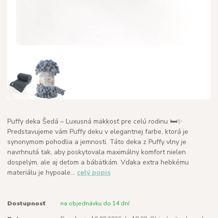
Puffy deka Šedá – Luxusná mäkkosť pre celú rodinu 🛏️✨
Predstavujeme vám Puffy deku v elegantnej farbe, ktorá je
synonymom pohodlia a jemnosti. Táto deka z Puffy vlny je
navrhnutá tak, aby poskytovala maximálny komfort nielen
dospelým, ale aj deťom a bábätkám. Vďaka extra hebkému
materiálu je hypoale...
celý popis
Dostupnosť
na objednávku do 14 dní