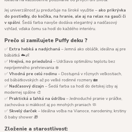
Jej univerzálnosť ju predurčuje na široké využitie –
ako prikrývka
do postieľky, do kočíka, na hranie, ale aj na relax na gauči či
v spálni
. Šedá farba navyše dodáva elegantný a nadčasový
vzhľad, vďaka čomu sa hodí do každého interiéru.
Prečo si zamilujete Puffy deku ?
✅
Extra hebká a nadýchaná
– Jemná ako obláčik, ideálna aj pre
bábätká ☁️👶
✅
Hrejivá, no priedušná
– Udržiava optimálnu teplotu bez
nepríjemného prehrievania ❄️
✅
Vhodná pre celú rodinu
– Dostupná v rôznych veľkostiach,
od bábätkovských až po veľké rodinné rozmery 🏡
✅
Nadčasový dizajn
– Šedá farba sa hodí do detskej izby aj
modernej spálne 🎨
✅
Praktická a ľahká na údržbu
– Jednoduché pranie v práčke,
zachováva si mäkkosť aj po mnohých praniach 🧼
✅
Skvelý darček
– Ideálna voľba na Vianoce, narodeniny, krstiny
či baby shower 🎁
Zloženie a starostlivosť: