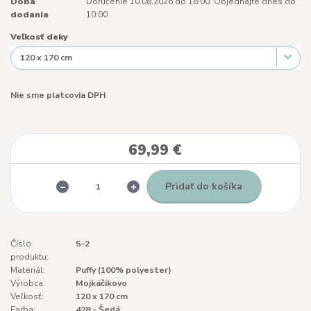
Doba
Doručenie 10.08.2026 do 18:00. Objednajte dnes do
dodania
10:00
Veľkosť deky
Nie sme platcovia DPH
69,99 €
Pridať do košíka
Číslo
5-2
produktu:
Materiál:
Puffy (100% polyester)
Výrobca:
Mojkáčikovo
Veľkosť:
120 x 170 cm
Farba:
428 - Šedá