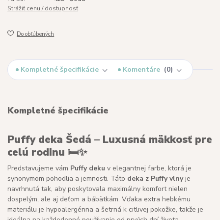
Strážiť cenu / dostupnosť
Do obľúbených
Kompletné špecifikácie
Komentáre
0
Kompletné špecifikácie
Puffy deka Šedá – Luxusná mäkkosť pre
celú rodinu 🛏️✨
Predstavujeme vám
Puffy deku
v elegantnej farbe, ktorá je
synonymom pohodlia a jemnosti. Táto
deka z Puffy vlny
je
navrhnutá tak, aby poskytovala maximálny komfort nielen
dospelým, ale aj deťom a bábätkám. Vďaka extra hebkému
materiálu je hypoalergénna a šetrná k citlivej pokožke, takže je
ideálna na každodenné používanie od prvých dní života.