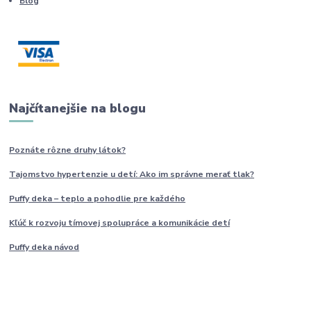
Blog
Najčítanejšie na blogu
Poznáte rôzne druhy
látok?
Tajomstvo hypertenzie u detí: Ako im
správne
merať tlak?
Puffy deka – teplo a pohodlie pre každého
Kľúč k rozvoju tímovej spolupráce a komunikácie detí
Puffy deka návod