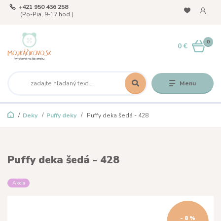
+421 950 436 258
(Po-Pia, 9-17 hod.)
0
0 €
Menu
Deky
Puffy deky
Puffy deka šedá - 428
Puffy deka šedá - 428
Akcia
- 8 %