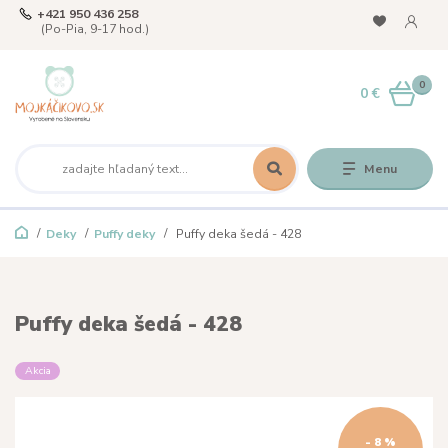
+421 950 436 258
(Po-Pia, 9-17 hod.)
0
0 €
Menu
Deky
Puffy deky
Puffy deka šedá - 428
Puffy deka šedá - 428
Akcia
- 8 %