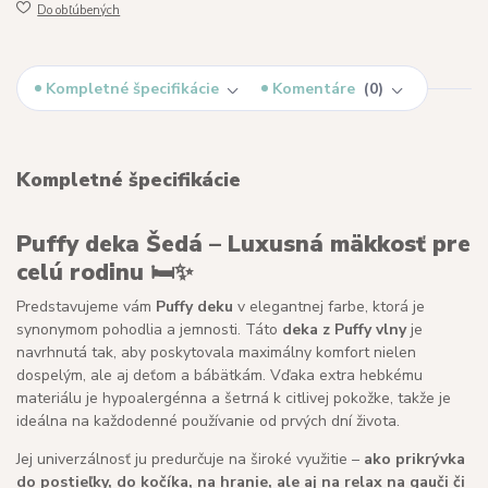
Do obľúbených
Kompletné špecifikácie
Komentáre
0
Kompletné špecifikácie
Puffy deka Šedá – Luxusná mäkkosť pre
celú rodinu 🛏️✨
Predstavujeme vám
Puffy deku
v elegantnej farbe, ktorá je
synonymom pohodlia a jemnosti. Táto
deka z Puffy vlny
je
navrhnutá tak, aby poskytovala maximálny komfort nielen
dospelým, ale aj deťom a bábätkám. Vďaka extra hebkému
materiálu je hypoalergénna a šetrná k citlivej pokožke, takže je
ideálna na každodenné používanie od prvých dní života.
Jej univerzálnosť ju predurčuje na široké využitie –
ako prikrývka
do postieľky, do kočíka, na hranie, ale aj na relax na gauči či