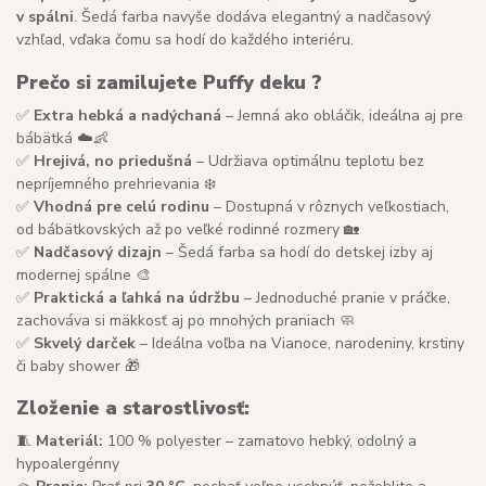
v spálni
. Šedá farba navyše dodáva elegantný a nadčasový
vzhľad, vďaka čomu sa hodí do každého interiéru.
Prečo si zamilujete Puffy deku ?
✅
Extra hebká a nadýchaná
– Jemná ako obláčik, ideálna aj pre
bábätká ☁️👶
✅
Hrejivá, no priedušná
– Udržiava optimálnu teplotu bez
nepríjemného prehrievania ❄️
✅
Vhodná pre celú rodinu
– Dostupná v rôznych veľkostiach,
od bábätkovských až po veľké rodinné rozmery 🏡
✅
Nadčasový dizajn
– Šedá farba sa hodí do detskej izby aj
modernej spálne 🎨
✅
Praktická a ľahká na údržbu
– Jednoduché pranie v práčke,
zachováva si mäkkosť aj po mnohých praniach 🧼
✅
Skvelý darček
– Ideálna voľba na Vianoce, narodeniny, krstiny
či baby shower 🎁
Zloženie a starostlivosť:
🧵
Materiál:
100 % polyester – zamatovo hebký, odolný a
hypoalergénny