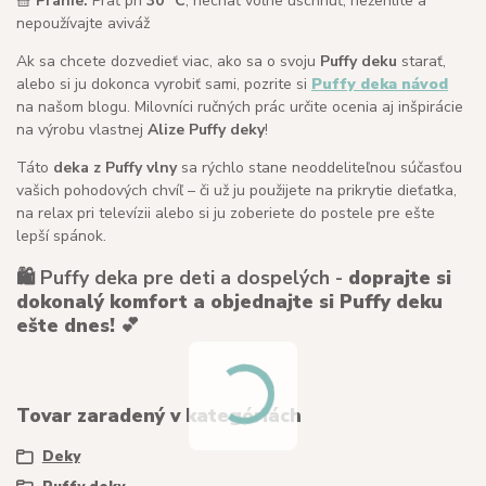
🧺
Pranie:
Prať pri
30 °C
, nechať voľne uschnúť, nežehlite a
nepoužívajte aviváž
Ak sa chcete dozvedieť viac, ako sa o svoju
Puffy deku
starať,
alebo si ju dokonca vyrobiť sami, pozrite si
Puffy deka návod
na našom blogu. Milovníci ručných prác určite ocenia aj inšpirácie
na výrobu vlastnej
Alize Puffy deky
!
Táto
deka z Puffy vlny
sa rýchlo stane neoddeliteľnou súčasťou
vašich pohodových chvíľ – či už ju použijete na prikrytie dieťatka,
na relax pri televízii alebo si ju zoberiete do postele pre ešte
lepší spánok.
🛍️ Puffy deka pre deti a dospelých -
doprajte si
dokonalý komfort a objednajte si Puffy deku
ešte dnes!
💕
Tovar zaradený v kategóriách
Deky