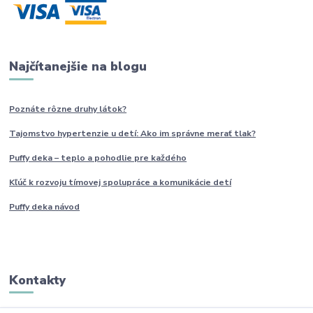
Najčítanejšie na blogu
Poznáte rôzne druhy
látok?
Tajomstvo hypertenzie u detí: Ako im
správne
merať tlak?
Puffy deka – teplo a pohodlie pre každého
Kľúč k rozvoju tímovej spolupráce a komunikácie detí
Puffy deka návod
Kontakty