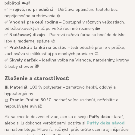
bábätká ☁️👶
✅
Hrejivá, no priedušná
– Udržiava optimálnu teplotu bez
nepríjemného prehrievania ❄️
✅
Vhodná pre celú rodinu
– Dostupná v rôznych veľkostiach,
od bábätkovských až po veľké rodinné rozmery 🏡
✅
Nadčasový dizajn
– Pudrová ružová farba sa hodí do detskej
izby aj modernej spálne 🎨
✅
Praktická a ľahká na údržbu
– Jednoduché pranie v práčke,
zachováva si mäkkosť aj po mnohých praniach 🧼
✅
Skvelý darček
– Ideálna voľba na Vianoce, narodeniny, krstiny
či baby shower 🎁
Zloženie a starostlivosť:
🧵
Materiál:
100 % polyester – zamatovo hebký, odolný a
hypoalergénny
🧺
Pranie:
Prať pri
30 °C
, nechať voľne uschnúť, nežehlite a
nepoužívajte aviváž
Ak sa chcete dozvedieť viac, ako sa o svoju
Puffy deku
starať,
alebo si ju dokonca vyrobiť sami, pozrite si
Puffy deka návod
na našom blogu. Milovníci ručných prác určite ocenia aj inšpirácie