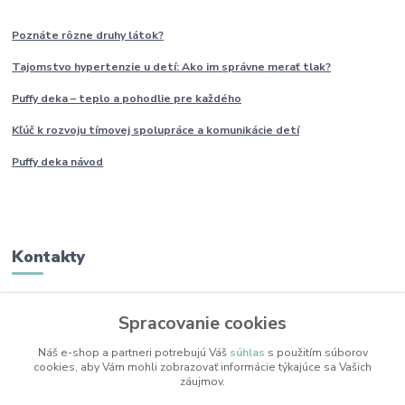
Poznáte rôzne druhy
látok?
Tajomstvo hypertenzie u detí: Ako im
správne
merať tlak?
Puffy deka – teplo a pohodlie pre každého
Kľúč k rozvoju tímovej spolupráce a komunikácie detí
Puffy deka návod
Kontakty
Monika Boborová
Spracovanie cookies
+421 950 436 258
(Po-Pia, 9-17 hod.)
Náš e-shop a partneri potrebujú Váš
súhlas
s použitím súborov
cookies, aby Vám mohli zobrazovať informácie týkajúce sa Vašich
info@mojkacikovo.sk
záujmov.