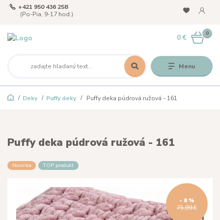
+421 950 436 258
(Po-Pia, 9-17 hod.)
0
0 €
Menu
Deky
Puffy deky
Puffy deka púdrová ružová - 161
Puffy deka púdrová ružová - 161
Novinka
TOP produkt
- 8 %
75,99 €