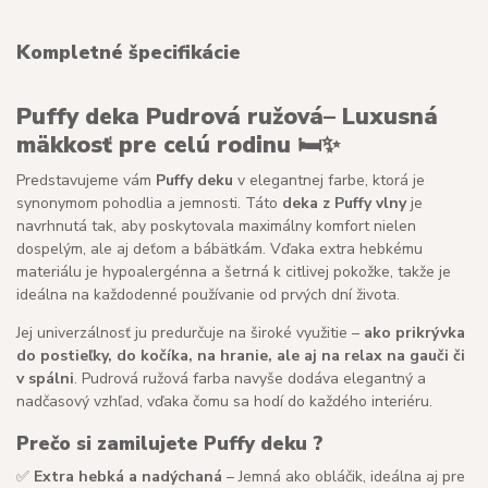
Kompletné špecifikácie
Puffy deka Pudrová ružová– Luxusná
mäkkosť pre celú rodinu 🛏️✨
Predstavujeme vám
Puffy deku
v elegantnej farbe, ktorá je
synonymom pohodlia a jemnosti. Táto
deka z Puffy vlny
je
navrhnutá tak, aby poskytovala maximálny komfort nielen
dospelým, ale aj deťom a bábätkám. Vďaka extra hebkému
materiálu je hypoalergénna a šetrná k citlivej pokožke, takže je
ideálna na každodenné používanie od prvých dní života.
Jej univerzálnosť ju predurčuje na široké využitie –
ako prikrývka
do postieľky, do kočíka, na hranie, ale aj na relax na gauči či
v spálni
. Pudrová ružová farba navyše dodáva elegantný a
nadčasový vzhľad, vďaka čomu sa hodí do každého interiéru.
Prečo si zamilujete Puffy deku ?
✅
Extra hebká a nadýchaná
– Jemná ako obláčik, ideálna aj pre