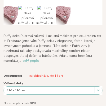
Puffy deka Pudrová ružová– Luxusná mäkkosť pre celú rodinu 🛏️
✨ Predstavujeme vám Puffy deku v elegantnej farbe, ktorá je
synonymom pohodlia a jemnosti. Táto deka z Puffy vlny je
navrhnutá tak, aby poskytovala maximálny komfort nielen
dospelým, ale aj deťom a bábätkám. Vďaka extra hebkému
materiálu j...
celý popis
Dostupnosť
na objednávku do 14 dní
Veľkosť deky
Nie sme platcovia DPH