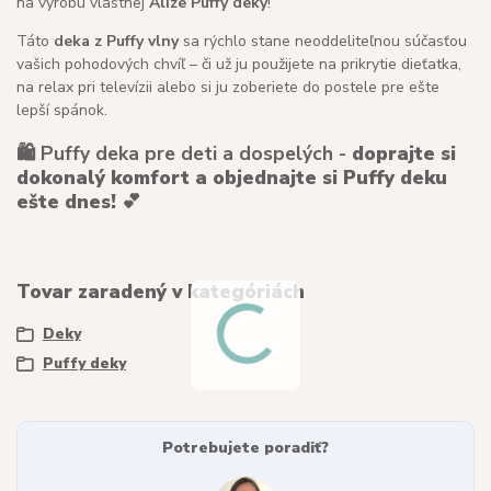
na výrobu vlastnej
Alize Puffy deky
!
Táto
deka z Puffy vlny
sa rýchlo stane neoddeliteľnou súčasťou
vašich pohodových chvíľ – či už ju použijete na prikrytie dieťatka,
na relax pri televízii alebo si ju zoberiete do postele pre ešte
lepší spánok.
🛍️ Puffy deka pre deti a dospelých -
doprajte si
dokonalý komfort a objednajte si Puffy deku
ešte dnes!
💕
Tovar zaradený v kategóriách
Deky
Puffy deky
Potrebujete poradiť?