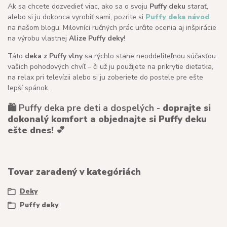
Ak sa chcete dozvedieť viac, ako sa o svoju
Puffy deku
starať,
alebo si ju dokonca vyrobiť sami, pozrite si
Puffy deka návod
na našom blogu. Milovníci ručných prác určite ocenia aj inšpirácie
na výrobu vlastnej
Alize Puffy deky
!
Táto
deka z Puffy vlny
sa rýchlo stane neoddeliteľnou súčasťou
vašich pohodových chvíľ – či už ju použijete na prikrytie dieťatka,
na relax pri televízii alebo si ju zoberiete do postele pre ešte
lepší spánok.
🛍️ Puffy deka pre deti a dospelých -
doprajte si
dokonalý komfort a objednajte si Puffy deku
ešte dnes!
💕
Tovar zaradený v kategóriách
Deky
Puffy deky