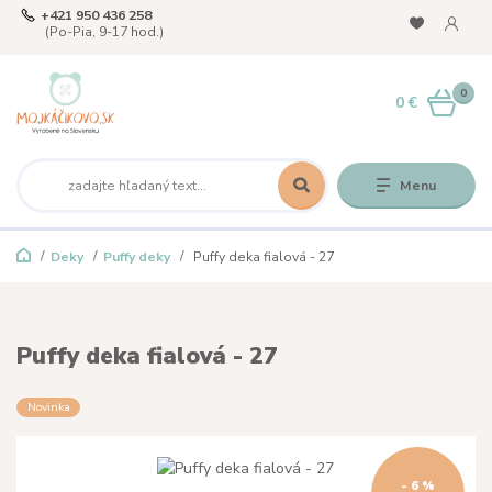
+421 950 436 258
(Po-Pia, 9-17 hod.)
0
0 €
Menu
Deky
Puffy deky
Puffy deka fialová - 27
Puffy deka fialová - 27
Novinka
- 6 %