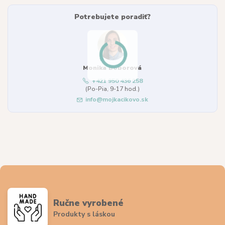
Potrebujete poradiť?
Monika Boborová
+421 950 436 258
(Po-Pia, 9-17 hod.)
info@mojkacikovo.sk
Ručne vyrobené
Produkty s láskou