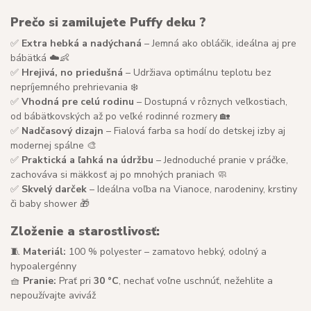
Prečo si zamilujete Puffy deku ?
✅
Extra hebká a nadýchaná
– Jemná ako obláčik, ideálna aj pre
bábätká ☁️👶
✅
Hrejivá, no priedušná
– Udržiava optimálnu teplotu bez
nepríjemného prehrievania ❄️
✅
Vhodná pre celú rodinu
– Dostupná v rôznych veľkostiach,
od bábätkovských až po veľké rodinné rozmery 🏡
✅
Nadčasový dizajn
– Fialová farba sa hodí do detskej izby aj
modernej spálne 🎨
✅
Praktická a ľahká na údržbu
– Jednoduché pranie v práčke,
zachováva si mäkkosť aj po mnohých praniach 🧼
✅
Skvelý darček
– Ideálna voľba na Vianoce, narodeniny, krstiny
či baby shower 🎁
Zloženie a starostlivosť:
🧵
Materiál:
100 % polyester – zamatovo hebký, odolný a
hypoalergénny
🧺
Pranie:
Prať pri
30 °C
, nechať voľne uschnúť, nežehlite a
nepoužívajte aviváž