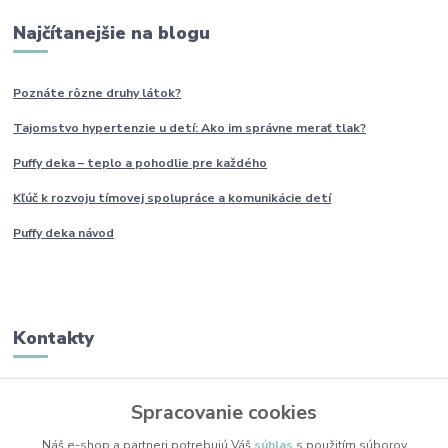
Najčítanejšie na blogu
Poznáte rôzne druhy
látok?
Tajomstvo hypertenzie u detí: Ako im
správne
merať tlak?
Puffy deka – teplo a pohodlie pre každého
Kľúč k rozvoju tímovej spolupráce a komunikácie detí
Puffy deka návod
Kontakty
Monika Boborová
Spracovanie cookies
+421 950 436 258
(Po-Pia, 9-17 hod.)
Náš e-shop a partneri potrebujú Váš
súhlas
s použitím súborov