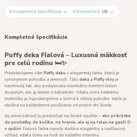
Kompletné špecifikácie
Komentáre
0
Kompletné špecifikácie
Puffy deka Fialová – Luxusná mäkkosť
pre celú rodinu 🛏️✨
Predstavujeme vám
Puffy deku
v elegantnej farbe, ktorá je
synonymom pohodlia a jemnosti. Táto
deka z Puffy vlny
je
navrhnutá tak, aby poskytovala maximálny komfort nielen
dospelým, ale aj deťom a bábätkám. Vďaka extra hebkému
materiálu je hypoalergénna a šetrná k citlivej pokožke, takže je
ideálna na každodenné používanie od prvých dní života.
Jej univerzálnosť ju predurčuje na široké využitie –
ako prikrývka
do postieľky, do kočíka, na hranie, ale aj na relax na gauči či
v spálni
. Fialová farba navyše dodáva elegantný a nadčasový
vzhľad, vďaka čomu sa hodí do každého interiéru.