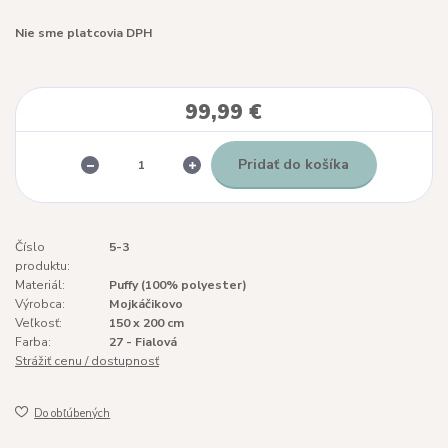
Nie sme platcovia DPH
99,99 €
Pridať do košíka
Číslo
5-3
produktu:
Materiál:
Puffy (100% polyester)
Výrobca:
Mojkáčikovo
Veľkosť:
150 x 200 cm
Farba:
27 - Fialová
Strážiť cenu / dostupnosť
Do obľúbených