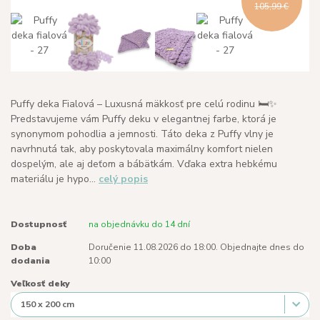
105,99 €
Puffy deka Fialová – Luxusná mäkkosť pre celú rodinu 🛏️✨
Predstavujeme vám Puffy deku v elegantnej farbe, ktorá je
synonymom pohodlia a jemnosti. Táto deka z Puffy vlny je
navrhnutá tak, aby poskytovala maximálny komfort nielen
dospelým, ale aj deťom a bábätkám. Vďaka extra hebkému
materiálu je hypo...
celý popis
Dostupnosť
na objednávku do 14 dní
Doba
Doručenie 11.08.2026 do 18:00. Objednajte dnes do
dodania
10:00
Veľkosť deky