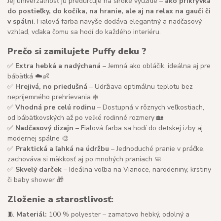
Jej univerzálnosť ju predurčuje na široké využitie –
ako prikrývka
do postieľky, do kočíka, na hranie, ale aj na relax na gauči či
v spálni
. Fialová farba navyše dodáva elegantný a nadčasový
vzhľad, vďaka čomu sa hodí do každého interiéru.
Prečo si zamilujete Puffy deku ?
✅
Extra hebká a nadýchaná
– Jemná ako obláčik, ideálna aj pre
bábätká ☁️👶
✅
Hrejivá, no priedušná
– Udržiava optimálnu teplotu bez
nepríjemného prehrievania ❄️
✅
Vhodná pre celú rodinu
– Dostupná v rôznych veľkostiach,
od bábätkovských až po veľké rodinné rozmery 🏡
✅
Nadčasový dizajn
– Fialová farba sa hodí do detskej izby aj
modernej spálne 🎨
✅
Praktická a ľahká na údržbu
– Jednoduché pranie v práčke,
zachováva si mäkkosť aj po mnohých praniach 🧼
✅
Skvelý darček
– Ideálna voľba na Vianoce, narodeniny, krstiny
či baby shower 🎁
Zloženie a starostlivosť:
🧵
Materiál:
100 % polyester – zamatovo hebký, odolný a