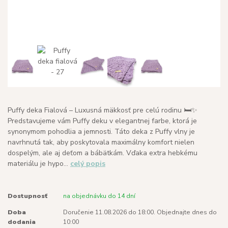
Puffy deka Fialová – Luxusná mäkkosť pre celú rodinu 🛏️✨
Predstavujeme vám Puffy deku v elegantnej farbe, ktorá je
synonymom pohodlia a jemnosti. Táto deka z Puffy vlny je
navrhnutá tak, aby poskytovala maximálny komfort nielen
dospelým, ale aj deťom a bábätkám. Vďaka extra hebkému
materiálu je hypo...
celý popis
Dostupnosť
na objednávku do 14 dní
Doba
Doručenie 11.08.2026 do 18:00. Objednajte dnes do
dodania
10:00