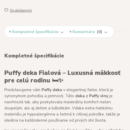
Do obľúbených
Kompletné špecifikácie
Komentáre
0
Kompletné špecifikácie
Puffy deka Fialová – Luxusná mäkkosť
pre celú rodinu 🛏️✨
Predstavujeme vám
Puffy deku
v elegantnej farbe, ktorá je
synonymom pohodlia a jemnosti. Táto
deka z Puffy vlny
je
navrhnutá tak, aby poskytovala maximálny komfort nielen
dospelým, ale aj deťom a bábätkám. Vďaka extra hebkému
materiálu je hypoalergénna a šetrná k citlivej pokožke, takže je
ideálna na každodenné používanie od prvých dní života.