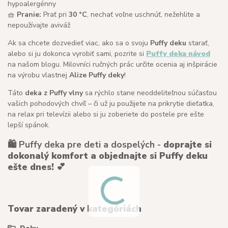
hypoalergénny
🧺
Pranie:
Prať pri
30 °C
, nechať voľne uschnúť, nežehlite a
nepoužívajte aviváž
Ak sa chcete dozvedieť viac, ako sa o svoju
Puffy deku
starať,
alebo si ju dokonca vyrobiť sami, pozrite si
Puffy deka návod
na našom blogu. Milovníci ručných prác určite ocenia aj inšpirácie
na výrobu vlastnej
Alize Puffy deky
!
Táto
deka z Puffy vlny
sa rýchlo stane neoddeliteľnou súčasťou
vašich pohodových chvíľ – či už ju použijete na prikrytie dieťatka,
na relax pri televízii alebo si ju zoberiete do postele pre ešte
lepší spánok.
🛍️ Puffy deka pre deti a dospelých -
doprajte si
dokonalý komfort a objednajte si Puffy deku
ešte dnes!
💕
Tovar zaradený v kategóriách