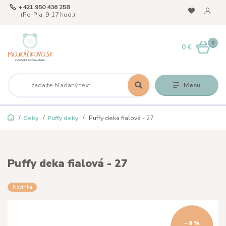
+421 950 436 258
(Po-Pia, 9-17 hod.)
0
0 €
Menu
Deky
Puffy deky
Puffy deka fialová - 27
Puffy deka fialová - 27
Novinka
- 8 %