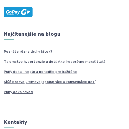
Najčítanejšie na blogu
Poznáte rôzne druhy
látok?
Tajomstvo hypertenzie u detí: Ako im
správne
merať tlak?
Puffy deka – teplo a pohodlie pre každého
Kľúč k rozvoju tímovej spolupráce a komunikácie detí
Puffy deka návod
Kontakty