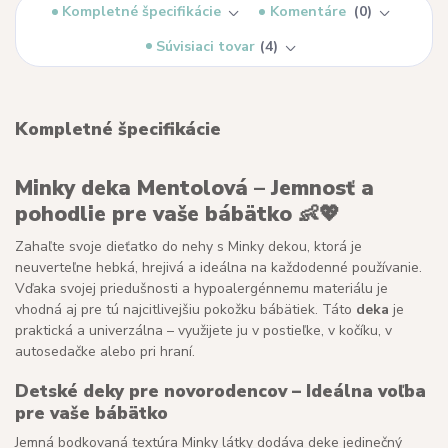
Kompletné špecifikácie
Komentáre
0
Súvisiaci tovar
4
Kompletné špecifikácie
Minky deka Mentolová – Jemnosť a
pohodlie pre vaše bábätko 👶💖
Zahaľte svoje dieťatko do nehy s Minky dekou, ktorá je
neuverteľne hebká, hrejivá a ideálna na každodenné používanie.
Vďaka svojej priedušnosti a hypoalergénnemu materiálu je
vhodná aj pre tú najcitlivejšiu pokožku bábätiek. Táto
deka
je
praktická a univerzálna – využijete ju v postieľke, v kočíku, v
autosedačke alebo pri hraní.
Detské deky pre novorodencov – Ideálna voľba
pre vaše bábätko
Jemná bodkovaná textúra Minky látky dodáva deke jedinečný