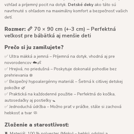
vzhľad a príjemný pocit na dotyk.
Detské deky
ako táto sú
navrhnuté s ohľadom na maximálny komfort a bezpečnosť vašich
detí.
Rozmer:
📏 70 × 90 cm (+-3 cm) – Perfektná
veľkosť pre bábätká aj menšie deti
Prečo si ju zamilujete?
✅ Ultra mäkká a jemná – Príjemná na dotyk, vhodná aj pre
novorodencov ☁️👶
✅ Hrejivá, no priedušná – Poskytuje dokonalé pohodlie bez
prehrievania ❄️
✅ Bezpečný hypoalergénny materiál – Šetrná k citlivej detskej
pokožke 🌿
✅ Praktická na každodenné použitie – Perfektná do kočíka,
autosedačky aj postieľky 🚼
✅ Jednoduchá údržba – Možno prať v práčke, stále si zachová
hebkosť a tvar 🧼
Zloženie a starostlivosť:
🧵 Materiál: 100 % polyester (Minky) – hebký, odolný a