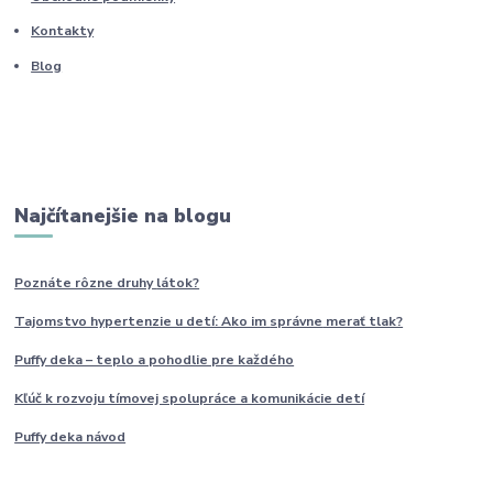
Kontakty
Blog
Najčítanejšie na blogu
Poznáte rôzne druhy
látok?
Tajomstvo hypertenzie u detí: Ako im
správne
merať tlak?
Puffy deka – teplo a pohodlie pre každého
Kľúč k rozvoju tímovej spolupráce a komunikácie detí
Puffy deka návod