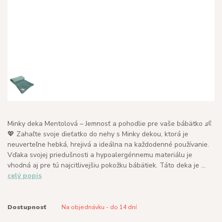
Minky deka Mentolová – Jemnosť a pohodlie pre vaše bábätko 👶
💖 Zahaľte svoje dieťatko do nehy s Minky dekou, ktorá je
neuverteľne hebká, hrejivá a ideálna na každodenné používanie.
Vďaka svojej priedušnosti a hypoalergénnemu materiálu je
vhodná aj pre tú najcitlivejšiu pokožku bábätiek. Táto deka je ...
celý popis
Dostupnosť
Na objednávku - do 14 dní