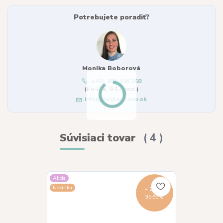
Potrebujete poradiť?
Monika Boborová
+421 950 436 258
(Po-Pia, 9-17 hod.)
info@mojkacikovo.sk
Súvisiaci tovar
4
Akcia
Akcia
Novinka
Novinka
- 22 %
31,99 €