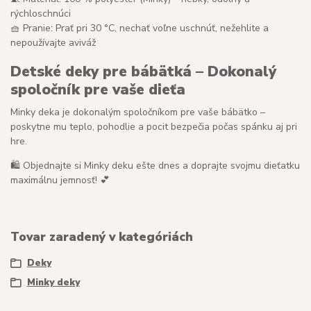
rýchloschnúci
🧺 Pranie: Prať pri 30 °C, nechať voľne uschnúť, nežehlite a
nepoužívajte aviváž
Detské deky pre bábätká – Dokonalý
spoločník pre vaše dieťa
Minky deka je dokonalým spoločníkom pre vaše bábätko –
poskytne mu teplo, pohodlie a pocit bezpečia počas spánku aj pri
hre.
🛍️ Objednajte si Minky deku ešte dnes a doprajte svojmu dieťatku
maximálnu jemnosť! 💕
Tovar zaradený v kategóriách
Deky
Minky deky