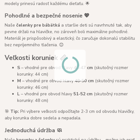
modely prinesú radosť každému dieťaťu. 🌟
Pohodlné a bezpečné nosenie 💖
Naše
čelenky pre bábätká
a staršie deti sú navrhnuté tak, aby
pevne držali na hlavičke, no zároveň boli maximálne pohodlné.
Materiál je prispôsobivý a elastický, čo zaručuje dokonalú stabilitu
bez nepríjemného tlačenia. 😊
Veľkosti koruniek 📏
S
– vhodné pre obvod hlavy
46-47 cm
(skutočný rozmer
korunky: 44 cm)
M
– vhodné pre obvod hlavy
48-50 cm
(skutočný rozmer
korunky: 46 cm)
L
– vhodné pre obvod hlavy
51-52 cm
(skutočný rozmer
korunky: 48 cm)
🎯
Tip:
Pri výbere veľkosti odpočítajte 2-3 cm od obvodu hlavičky,
aby korunka dobre sedela a nepadala.
Jednoduchá údržba 🧼
Naše
korunky a čelenky
sú praktické na údržbu – možno ich prať