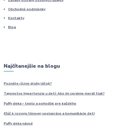
Zásady ochrany osobných údajov
Obchodné podmienky
Kontakty
Blog
Najčítanejšie na blogu
Poznáte rôzne druhy
látok?
Tajomstvo hypertenzie u detí: Ako im
správne
merať tlak?
Puffy deka – teplo a pohodlie pre každého
Kľúč k rozvoju tímovej spolupráce a komunikácie detí
Puffy deka návod