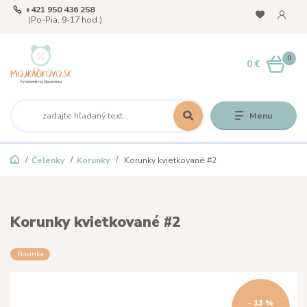
+421 950 436 258
(Po-Pia, 9-17 hod.)
0
0 €
Menu
Čelenky
Korunky
Korunky kvietkované #2
Korunky kvietkované #2
Novinka
- 13 %