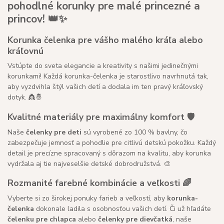
pohodlné korunky pre malé princezné a
princov! 👑✨
Korunka čelenka pre vášho malého kráľa alebo
kráľovnú
Vstúpte do sveta elegancie a kreativity s našimi jedinečnými
korunkami! Každá korunka-čelenka je starostlivo navrhnutá tak,
aby vyzdvihla štýl vašich detí a dodala im ten pravý kráľovský
dotyk. 👸🤴
Kvalitné materiály pre maximálny komfort 🛡️
Naše
čelenky pre deti
sú vyrobené zo 100 % bavlny, čo
zabezpečuje jemnosť a pohodlie pre citlivú detskú pokožku. Každý
detail je precízne spracovaný s dôrazom na kvalitu, aby korunka
vydržala aj tie najveselšie detské dobrodružstvá. 🎨
Rozmanité farebné kombinácie a veľkosti 🌈
Vyberte si zo širokej ponuky farieb a veľkostí, aby
korunka-
čelenka
dokonale ladila s osobnosťou vašich detí. Či už hľadáte
čelenku pre chlapca
alebo
čelenky pre dievčatká
, naše