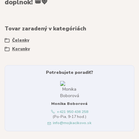
doplnok!
👑💖
Tovar zaradený v kategóriách
Čelenky
Korunky
Potrebujete poradiť?
Monika Boborová
+421 950 436 258
(Po-Pia, 9-17 hod.)
info@mojkacikovo.sk