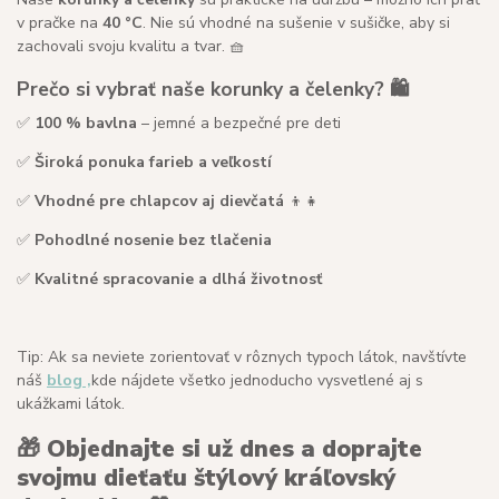
v pračke na
40 °C
. Nie sú vhodné na sušenie v sušičke, aby si
zachovali svoju kvalitu a tvar. 🧺
Prečo si vybrať naše korunky a čelenky? 🛍️
✅
100 % bavlna
– jemné a bezpečné pre deti
✅
Široká ponuka farieb a veľkostí
✅
Vhodné pre chlapcov aj dievčatá
👦👧
✅
Pohodlné nosenie bez tlačenia
✅
Kvalitné spracovanie a dlhá životnosť
Tip: Ak sa neviete zorientovať v rôznych typoch látok, navštívte
náš
blog ,
kde nájdete všetko jednoducho vysvetlené aj s
ukážkami látok.
🎁
Objednajte si už dnes a doprajte
svojmu dieťaťu štýlový kráľovský