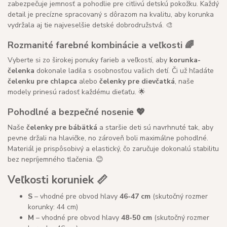
zabezpečuje jemnosť a pohodlie pre citlivú detskú pokožku. Každý
detail je precízne spracovaný s dôrazom na kvalitu, aby korunka
vydržala aj tie najveselšie detské dobrodružstvá. 🎨
Rozmanité farebné kombinácie a veľkosti 🌈
Vyberte si zo širokej ponuky farieb a veľkostí, aby
korunka-
čelenka
dokonale ladila s osobnosťou vašich detí. Či už hľadáte
čelenku pre chlapca
alebo
čelenky pre dievčatká
, naše
modely prinesú radosť každému dieťaťu. 🌟
Pohodlné a bezpečné nosenie 💖
Naše
čelenky pre bábätká
a staršie deti sú navrhnuté tak, aby
pevne držali na hlavičke, no zároveň boli maximálne pohodlné.
Materiál je prispôsobivý a elastický, čo zaručuje dokonalú stabilitu
bez nepríjemného tlačenia. 😊
Veľkosti koruniek 📏
S
– vhodné pre obvod hlavy
46-47 cm
(skutočný rozmer
korunky: 44 cm)
M
– vhodné pre obvod hlavy
48-50 cm
(skutočný rozmer