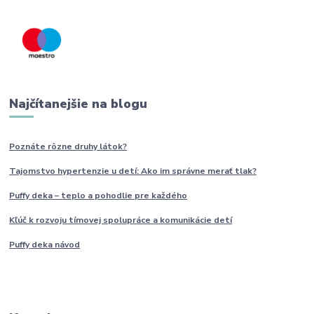
Najčítanejšie na blogu
Poznáte rôzne druhy
látok?
Tajomstvo hypertenzie u detí: Ako im
správne
merať tlak?
Puffy deka – teplo a pohodlie pre každého
Kľúč k rozvoju tímovej spolupráce a komunikácie detí
Puffy deka návod