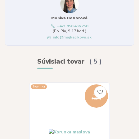
Monika Boborová
+421 950 436 258
(Po-Pia, 9-17 hod.)
info@mojkacikovo.sk
Súvisiaci tovar
5
Novinka
Novinka
- 13 %
7,99 €