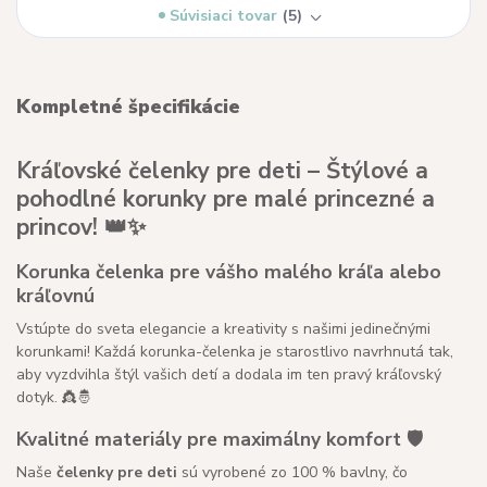
Súvisiaci tovar
5
Kompletné špecifikácie
Kráľovské čelenky pre deti – Štýlové a
pohodlné korunky pre malé princezné a
princov! 👑✨
Korunka čelenka pre vášho malého kráľa alebo
kráľovnú
Vstúpte do sveta elegancie a kreativity s našimi jedinečnými
korunkami! Každá korunka-čelenka je starostlivo navrhnutá tak,
aby vyzdvihla štýl vašich detí a dodala im ten pravý kráľovský
dotyk. 👸🤴
Kvalitné materiály pre maximálny komfort 🛡️
Naše
čelenky pre deti
sú vyrobené zo 100 % bavlny, čo