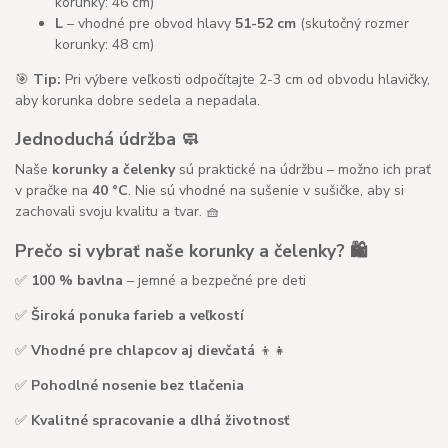
korunky: 46 cm)
L
– vhodné pre obvod hlavy
51-52 cm
(skutočný rozmer
korunky: 48 cm)
🎯
Tip:
Pri výbere veľkosti odpočítajte 2-3 cm od obvodu hlavičky,
aby korunka dobre sedela a nepadala.
Jednoduchá údržba 🧼
Naše
korunky a čelenky
sú praktické na údržbu – možno ich prať
v pračke na
40 °C
. Nie sú vhodné na sušenie v sušičke, aby si
zachovali svoju kvalitu a tvar. 🧺
Prečo si vybrať naše korunky a čelenky? 🛍️
✅
100 % bavlna
– jemné a bezpečné pre deti
✅
Široká ponuka farieb a veľkostí
✅
Vhodné pre chlapcov aj dievčatá
👦👧
✅
Pohodlné nosenie bez tlačenia
✅
Kvalitné spracovanie a dlhá životnosť