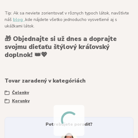
Tip: Ak sa neviete zorientovať v rôznych typoch látok, navštívte
náš
blog ,
kde nájdete všetko jednoducho vysvetlené aj s
ukážkami látok.
🎁
Objednajte si už dnes a doprajte
svojmu dieťaťu štýlový kráľovský
doplnok!
👑💖
Tovar zaradený v kategóriách
Čelenky
Korunky
Potrebujete poradiť?