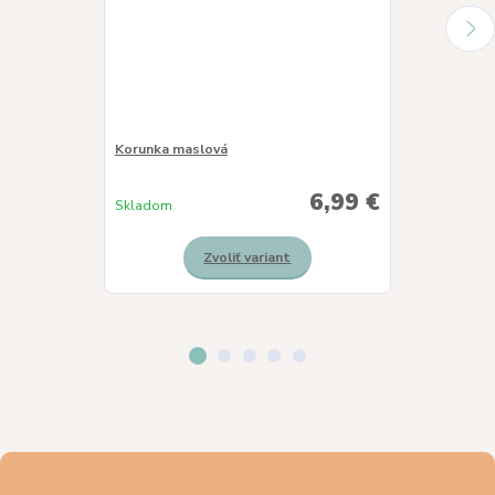
Korunka maslová
Korunka slnie
6,99 €
Skladom
Skladom
Zvoliť variant