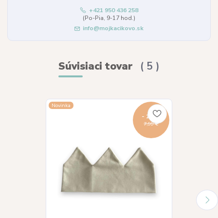
+421 950 436 258
(Po-Pia, 9-17 hod.)
info@mojkacikovo.sk
Súvisiaci tovar
5
Novinka
Novinka
- 13 %
7,99 €