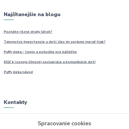
Najčítanejšie na blogu
Poznáte rôzne druhy
látok?
Tajomstvo hypertenzie u detí: Ako im
správne
merať tlak?
Puffy deka – teplo a pohodlie pre každého
Kľúč k rozvoju tímovej spolupráce a komunikácie detí
Puffy deka návod
Kontakty
Monika Boborová
Spracovanie cookies
+421 950 436 258