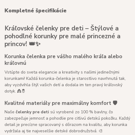
Kompletné špecifikácie
Kráľovské čelenky pre deti – Štýlové a
pohodlné korunky pre malé princezné a
princov! 👑✨
Korunka čelenka pre vášho malého kráľa alebo
kráľovnú
Vstúpte do sveta elegancie a kreativity s našimi jedinečnými
korunkami! Každá korunka-čelenka je starostlivo navrhnutá tak,
aby vyzdvihla štýl vašich detí a dodala im ten pravý kráľovský
dotyk. 👸🤴
Kvalitné materiály pre maximálny komfort 🛡️
Naše
čelenky pre deti
sú vyrobené zo 100 % bavlny, čo
zabezpečuje jemnosť a pohodlie pre citlivú detskú pokožku. Každý
detail je precízne spracovaný s dôrazom na kvalitu, aby korunka
vydržala aj tie najveselšie detské dobrodružstvá. 🎨