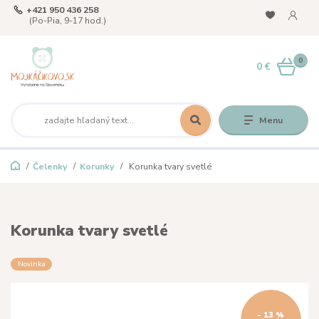
+421 950 436 258
(Po-Pia, 9-17 hod.)
0
0 €
Menu
Čelenky
Korunky
Korunka tvary svetlé
Korunka tvary svetlé
Novinka
- 13 %