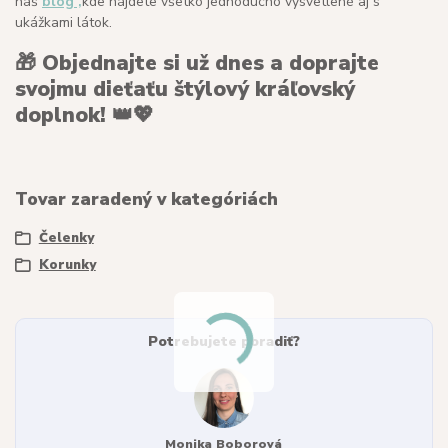
náš
blog ,
kde nájdete všetko jednoducho vysvetlené aj s
ukážkami látok.
🎁
Objednajte si už dnes a doprajte
svojmu dieťaťu štýlový kráľovský
doplnok!
👑💖
Tovar zaradený v kategóriách
Čelenky
Korunky
Potrebujete poradiť?
Monika Boborová