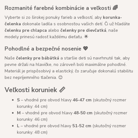
Rozmanité farebné kombinácie a veľkosti 🌈
Vyberte si zo širokej ponuky farieb a veľkostí, aby
korunka-
čelenka
dokonale ladila s osobnosťou vašich detí. Či už hľadáte
čelenku pre chlapca
alebo
čelenky pre dievčatká
, naše
modely prinesú radosť každému dieťaťu. 🌟
Pohodlné a bezpečné nosenie 💖
Naše
čelenky pre bábätká
a staršie deti sú navrhnuté tak, aby
pevne držali na hlavičke, no zároveň boli maximálne pohodlné.
Materiál je prispôsobivý a elastický, čo zaručuje dokonalú stabilitu
bez nepríjemného tlačenia. 😊
Veľkosti koruniek 📏
S
– vhodné pre obvod hlavy
46-47 cm
(skutočný rozmer
korunky: 44 cm)
M
– vhodné pre obvod hlavy
48-50 cm
(skutočný rozmer
korunky: 46 cm)
L
– vhodné pre obvod hlavy
51-52 cm
(skutočný rozmer
korunky: 48 cm)