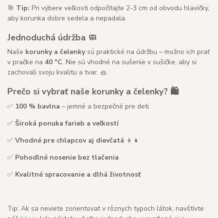
🎯
Tip:
Pri výbere veľkosti odpočítajte 2-3 cm od obvodu hlavičky,
aby korunka dobre sedela a nepadala.
Jednoduchá údržba 🧼
Naše
korunky a čelenky
sú praktické na údržbu – možno ich prať
v pračke na
40 °C
. Nie sú vhodné na sušenie v sušičke, aby si
zachovali svoju kvalitu a tvar. 🧺
Prečo si vybrať naše korunky a čelenky? 🛍️
✅
100 % bavlna
– jemné a bezpečné pre deti
✅
Široká ponuka farieb a veľkostí
✅
Vhodné pre chlapcov aj dievčatá
👦👧
✅
Pohodlné nosenie bez tlačenia
✅
Kvalitné spracovanie a dlhá životnosť
Tip: Ak sa neviete zorientovať v rôznych typoch látok, navštívte