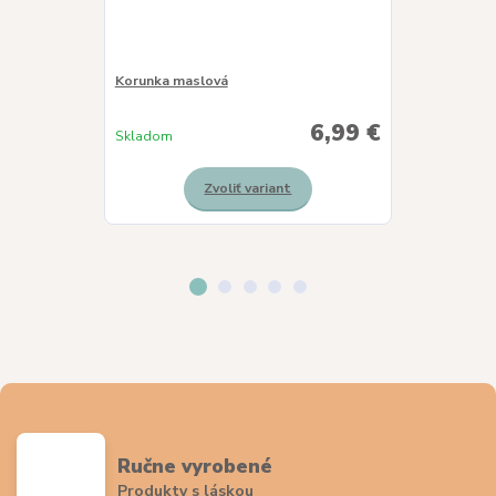
Korunka maslová
Korunka slnie
6,99 €
Skladom
Skladom
Zvoliť variant
Ručne vyrobené
Produkty s láskou