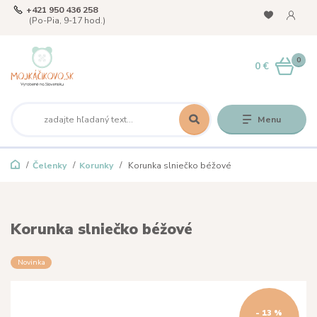
+421 950 436 258
(Po-Pia, 9-17 hod.)
0
0 €
Menu
Čelenky
Korunky
Korunka slniečko béžové
Korunka slniečko béžové
Novinka
- 13 %