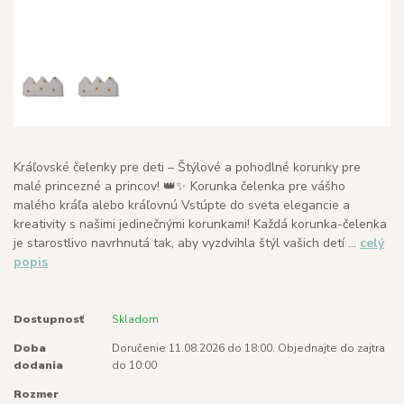
Kráľovské čelenky pre deti – Štýlové a pohodlné korunky pre
malé princezné a princov! 👑✨ Korunka čelenka pre vášho
malého kráľa alebo kráľovnú Vstúpte do sveta elegancie a
kreativity s našimi jedinečnými korunkami! Každá korunka-čelenka
je starostlivo navrhnutá tak, aby vyzdvihla štýl vašich detí ...
celý
popis
Dostupnosť
Skladom
Doba
Doručenie 11.08.2026 do 18:00. Objednajte do zajtra
dodania
do 10:00
Rozmer