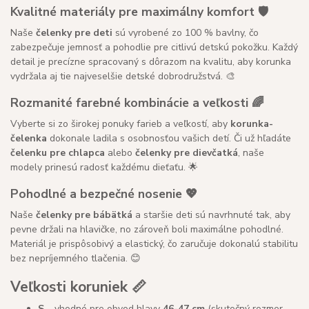
Kvalitné materiály pre maximálny komfort 🛡️
Naše
čelenky pre deti
sú vyrobené zo 100 % bavlny, čo
zabezpečuje jemnosť a pohodlie pre citlivú detskú pokožku. Každý
detail je precízne spracovaný s dôrazom na kvalitu, aby korunka
vydržala aj tie najveselšie detské dobrodružstvá. 🎨
Rozmanité farebné kombinácie a veľkosti 🌈
Vyberte si zo širokej ponuky farieb a veľkostí, aby
korunka-
čelenka
dokonale ladila s osobnosťou vašich detí. Či už hľadáte
čelenku pre chlapca
alebo
čelenky pre dievčatká
, naše
modely prinesú radosť každému dieťaťu. 🌟
Pohodlné a bezpečné nosenie 💖
Naše
čelenky pre bábätká
a staršie deti sú navrhnuté tak, aby
pevne držali na hlavičke, no zároveň boli maximálne pohodlné.
Materiál je prispôsobivý a elastický, čo zaručuje dokonalú stabilitu
bez nepríjemného tlačenia. 😊
Veľkosti koruniek 📏
S
– vhodné pre obvod hlavy
46-47 cm
(skutočný rozmer