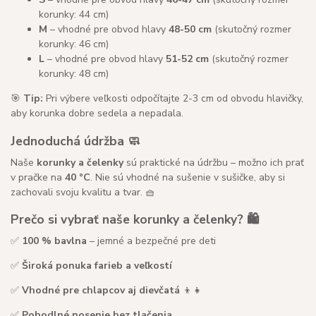
korunky: 44 cm)
M
– vhodné pre obvod hlavy
48-50 cm
(skutočný rozmer
korunky: 46 cm)
L
– vhodné pre obvod hlavy
51-52 cm
(skutočný rozmer
korunky: 48 cm)
🎯
Tip:
Pri výbere veľkosti odpočítajte 2-3 cm od obvodu hlavičky,
aby korunka dobre sedela a nepadala.
Jednoduchá údržba 🧼
Naše
korunky a čelenky
sú praktické na údržbu – možno ich prať
v pračke na
40 °C
. Nie sú vhodné na sušenie v sušičke, aby si
zachovali svoju kvalitu a tvar. 🧺
Prečo si vybrať naše korunky a čelenky? 🛍️
✅
100 % bavlna
– jemné a bezpečné pre deti
✅
Široká ponuka farieb a veľkostí
✅
Vhodné pre chlapcov aj dievčatá
👦👧
✅
Pohodlné nosenie bez tlačenia