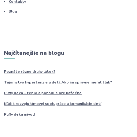
Kontakty
Blog
Najčítanejšie na blogu
Poznáte rôzne druhy
látok?
Tajomstvo hypertenzie u detí: Ako im
správne
merať tlak?
Puffy deka – teplo a pohodlie pre každého
Kľúč k rozvoju tímovej spolupráce a komunikácie detí
Puffy deka návod