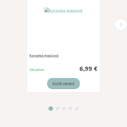
Korunka maslová
Korunka slnie
6,99 €
Skladom
Skladom
Zvoliť variant