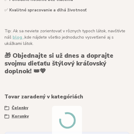
✅
Kvalitné spracovanie a dlhá životnosť
Tip: Ak sa neviete zorientovať v rôznych typoch látok, navštívte
náš
blog ,
kde nájdete všetko jednoducho vysvetlené aj s
ukážkami látok.
🎁
Objednajte si už dnes a doprajte
svojmu dieťaťu štýlový kráľovský
doplnok!
👑💖
Tovar zaradený v kategóriách
Čelenky
Korunky