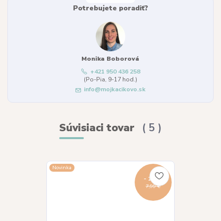
Potrebujete poradiť?
Monika Boborová
+421 950 436 258
(Po-Pia, 9-17 hod.)
info@mojkacikovo.sk
Súvisiaci tovar
5
Novinka
Novinka
- 13 %
7,99 €