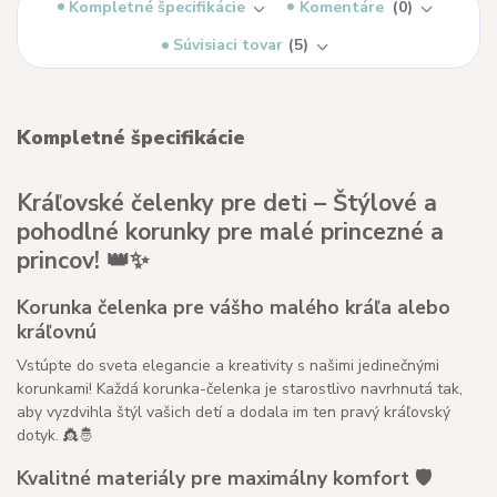
Kompletné špecifikácie
Komentáre
0
Súvisiaci tovar
5
Kompletné špecifikácie
Kráľovské čelenky pre deti – Štýlové a
pohodlné korunky pre malé princezné a
princov! 👑✨
Korunka čelenka pre vášho malého kráľa alebo
kráľovnú
Vstúpte do sveta elegancie a kreativity s našimi jedinečnými
korunkami! Každá korunka-čelenka je starostlivo navrhnutá tak,
aby vyzdvihla štýl vašich detí a dodala im ten pravý kráľovský
dotyk. 👸🤴
Kvalitné materiály pre maximálny komfort 🛡️