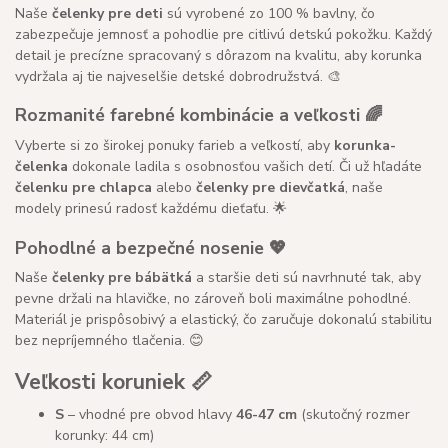
Naše
čelenky pre deti
sú vyrobené zo 100 % bavlny, čo
zabezpečuje jemnosť a pohodlie pre citlivú detskú pokožku. Každý
detail je precízne spracovaný s dôrazom na kvalitu, aby korunka
vydržala aj tie najveselšie detské dobrodružstvá. 🎨
Rozmanité farebné kombinácie a veľkosti 🌈
Vyberte si zo širokej ponuky farieb a veľkostí, aby
korunka-
čelenka
dokonale ladila s osobnosťou vašich detí. Či už hľadáte
čelenku pre chlapca
alebo
čelenky pre dievčatká
, naše
modely prinesú radosť každému dieťaťu. 🌟
Pohodlné a bezpečné nosenie 💖
Naše
čelenky pre bábätká
a staršie deti sú navrhnuté tak, aby
pevne držali na hlavičke, no zároveň boli maximálne pohodlné.
Materiál je prispôsobivý a elastický, čo zaručuje dokonalú stabilitu
bez nepríjemného tlačenia. 😊
Veľkosti koruniek 📏
S
– vhodné pre obvod hlavy
46-47 cm
(skutočný rozmer
korunky: 44 cm)