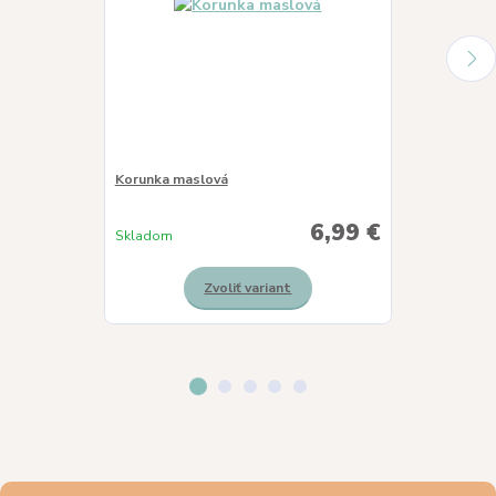
Korunka maslová
Korunka slnie
6,99 €
Skladom
Skladom
Zvoliť variant