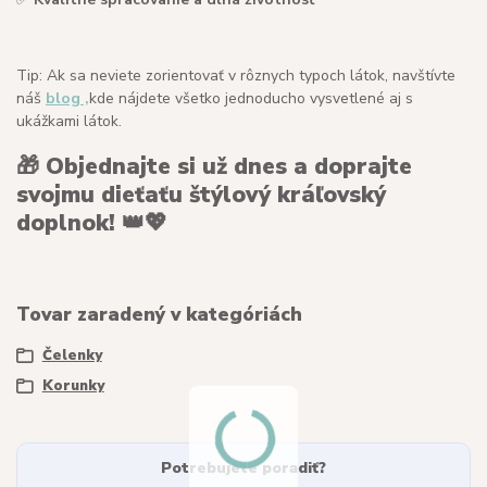
Tip: Ak sa neviete zorientovať v rôznych typoch látok, navštívte
náš
blog ,
kde nájdete všetko jednoducho vysvetlené aj s
ukážkami látok.
🎁
Objednajte si už dnes a doprajte
svojmu dieťaťu štýlový kráľovský
doplnok!
👑💖
Tovar zaradený v kategóriách
Čelenky
Korunky
Potrebujete poradiť?