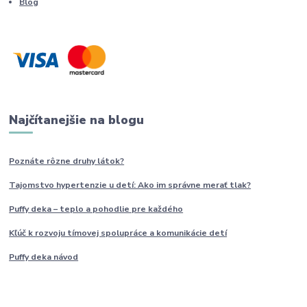
Blog
Najčítanejšie na blogu
Poznáte rôzne druhy
látok?
Tajomstvo hypertenzie u detí: Ako im
správne
merať tlak?
Puffy deka – teplo a pohodlie pre každého
Kľúč k rozvoju tímovej spolupráce a komunikácie detí
Puffy deka návod