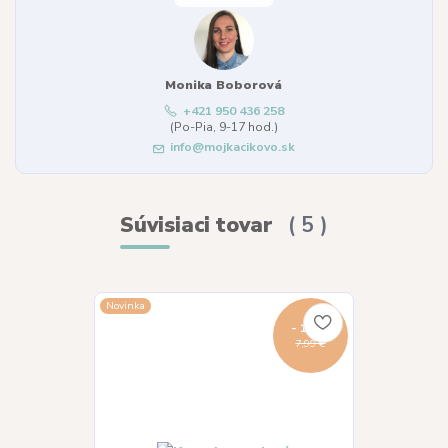
Monika Boborová
+421 950 436 258
(Po-Pia, 9-17 hod.)
info@mojkacikovo.sk
Súvisiaci tovar
5
Novinka
Novinka
- 13 %
7,99 €