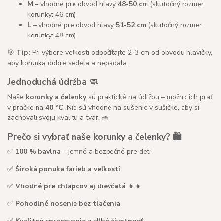
M
– vhodné pre obvod hlavy
48-50 cm
(skutočný rozmer
korunky: 46 cm)
L
– vhodné pre obvod hlavy
51-52 cm
(skutočný rozmer
korunky: 48 cm)
🎯
Tip:
Pri výbere veľkosti odpočítajte 2-3 cm od obvodu hlavičky,
aby korunka dobre sedela a nepadala.
Jednoduchá údržba 🧼
Naše
korunky a čelenky
sú praktické na údržbu – možno ich prať
v pračke na
40 °C
. Nie sú vhodné na sušenie v sušičke, aby si
zachovali svoju kvalitu a tvar. 🧺
Prečo si vybrať naše korunky a čelenky? 🛍️
✅
100 % bavlna
– jemné a bezpečné pre deti
✅
Široká ponuka farieb a veľkostí
✅
Vhodné pre chlapcov aj dievčatá
👦👧
✅
Pohodlné nosenie bez tlačenia
✅
Kvalitné spracovanie a dlhá životnosť