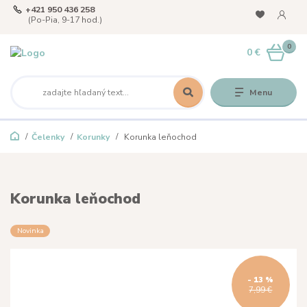
+421 950 436 258
(Po-Pia, 9-17 hod.)
0
0 €
Menu
Čelenky
Korunky
Korunka leňochod
Korunka leňochod
Novinka
- 13 %
7,99 €