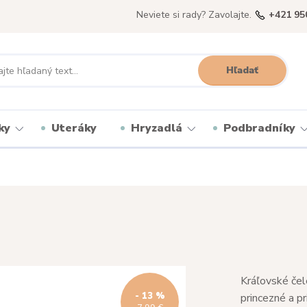
Neviete si rady? Zavolajte.
+421 95
Hľadať
ky
Uteráky
Hryzadlá
Podbradníky
Kráľovské čel
- 13 %
princezné a p