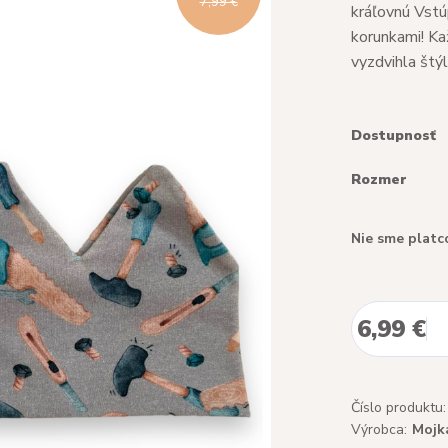
7,99 €
kráľovnú Vstú
korunkami! Ka
vyzdvihla štýl 
Dostupnosť
Rozmer
Nie sme platc
6,99 €
Číslo produktu:
Výrobca:
Mojk