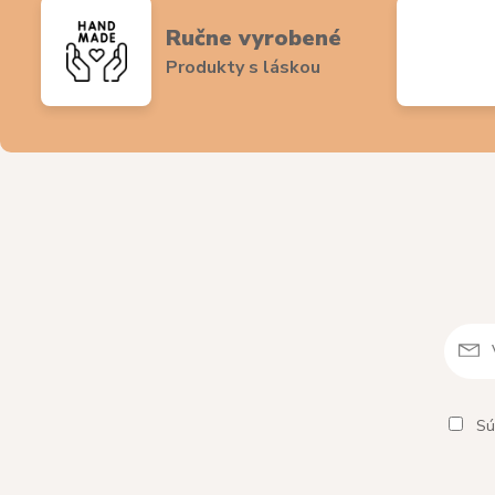
Ručne vyrobené
Produkty s láskou
Sú