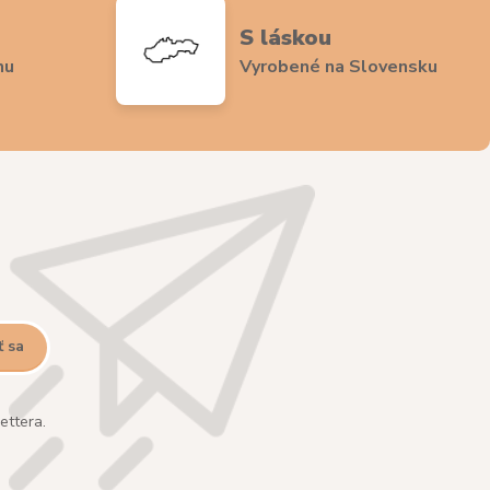
S láskou
nu
Vyrobené na Slovensku
ť sa
ettera.