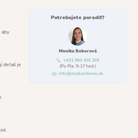
Potrebujete poradiť?
, aby
Monika Boborová
+421 950 436 258
 detail je
(Po-Pia, 9-17 hod.)
info@mojkacikovo.sk
e
lné.