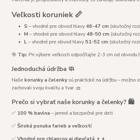
Veľkosti koruniek 📏
S
– vhodné pre obvod hlavy
46-47 cm
(skutočný roz
M
– vhodné pre obvod hlavy
48-50 cm
(skutočný roz
L
– vhodné pre obvod hlavy
51-52 cm
(skutočný roz
🎯
Tip:
Pri výbere veľkosti odpočítajte 2-3 cm od obvodu h
Jednoduchá údržba 🧼
Naše
korunky a čelenky
sú praktické na údržbu – možno ic
zachovali svoju kvalitu a tvar. 🧺
Prečo si vybrať naše korunky a čelenky? 🛍️
✅
100 % bavlna
– jemné a bezpečné pre deti
✅
Široká ponuka farieb a veľkostí
✅
Vhodné pre chlapcov aj dievčatá
👦👧