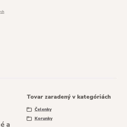
ých
Tovar zaradený v kategóriách
Čelenky
Korunky
é a