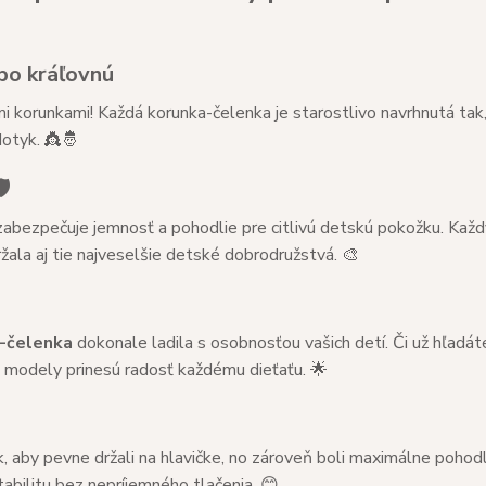
bo kráľovnú
mi korunkami! Každá korunka-čelenka je starostlivo navrhnutá tak
dotyk. 👸🤴
️
bezpečuje jemnosť a pohodlie pre citlivú detskú pokožku. Každý
žala aj tie najveselšie detské dobrodružstvá. 🎨
-čelenka
dokonale ladila s osobnosťou vašich detí. Či už hľadát
e modely prinesú radosť každému dieťaťu. 🌟
k, aby pevne držali na hlavičke, no zároveň boli maximálne pohod
tabilitu bez nepríjemného tlačenia. 😊