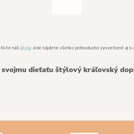
štívte náš
blog ,
kde nájdete všetko jednoducho vysvetlené aj s
e svojmu dieťaťu štýlový kráľovský dop