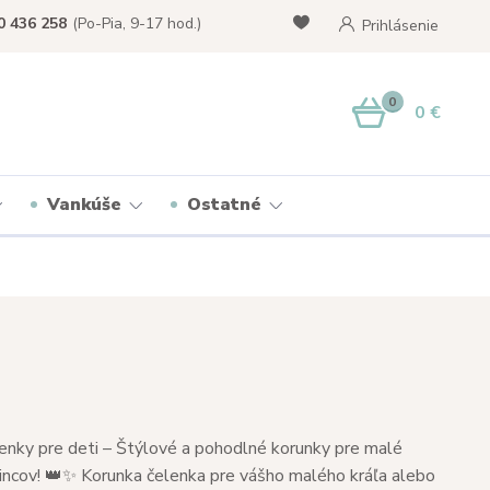
0 436 258
(Po-Pia, 9-17 hod.)
Prihlásenie
0
0 €
Vankúše
Ostatné
enky pre deti – Štýlové a pohodlné korunky pre malé
rincov! 👑✨ Korunka čelenka pre vášho malého kráľa alebo