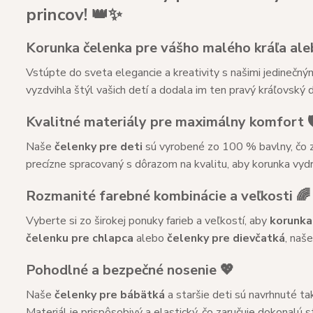
princov! 👑✨
Korunka čelenka pre vášho malého kráľa ale
Vstúpte do sveta elegancie a kreativity s našimi jedinečný
vyzdvihla štýl vašich detí a dodala im ten pravý kráľovský 
Kvalitné materiály pre maximálny komfort 🛡
Naše
čelenky pre deti
sú vyrobené zo 100 % bavlny, čo za
precízne spracovaný s dôrazom na kvalitu, aby korunka vydr
Rozmanité farebné kombinácie a veľkosti 🌈
Vyberte si zo širokej ponuky farieb a veľkostí, aby
korunka
čelenku pre chlapca
alebo
čelenky pre dievčatká
, naš
Pohodlné a bezpečné nosenie 💖
Naše
čelenky pre bábätká
a staršie deti sú navrhnuté ta
Materiál je prispôsobivý a elastický, čo zaručuje dokonalú s