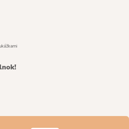
 ukážkami
lnok!