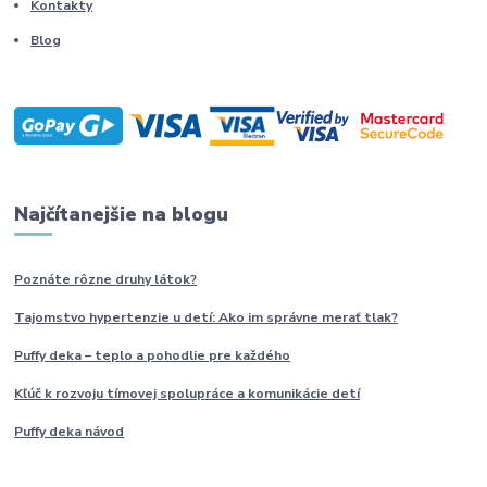
Kontakty
Blog
Najčítanejšie na blogu
Poznáte rôzne druhy
látok?
Tajomstvo hypertenzie u detí: Ako im
správne
merať tlak?
Puffy deka – teplo a pohodlie pre každého
Kľúč k rozvoju tímovej spolupráce a komunikácie detí
Puffy deka návod