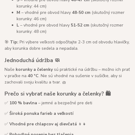
korunky: 44 cm)
M
– vhodné pre obvod hlavy
48-50 cm
(skutočný rozmer
korunky: 46 cm)
L
– vhodné pre obvod hlavy
51-52 cm
(skutočný rozmer
korunky: 48 cm)
🎯
Tip:
Pri výbere veľkosti odpočítajte 2-3 cm od obvodu hlavičky,
aby korunka dobre sedela a nepadala.
Jednoduchá údržba 🧼
Naše
korunky a čelenky
sú praktické na údržbu – možno ich prať
v pračke na
40 °C
. Nie sú vhodné na sušenie v sušičke, aby si
zachovali svoju kvalitu a tvar. 🧺
Prečo si vybrať naše korunky a čelenky? 🛍️
✅
100 % bavlna
– jemné a bezpečné pre deti
✅
Široká ponuka farieb a veľkostí
✅
Vhodné pre chlapcov aj dievčatá
👦👧
✅
Pohodlné nosenie bez tlačenia