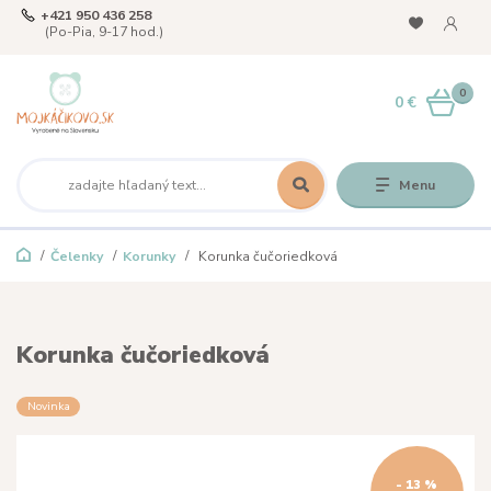
+421 950 436 258
(Po-Pia, 9-17 hod.)
0
0 €
Menu
Čelenky
Korunky
Korunka čučoriedková
Korunka čučoriedková
Novinka
- 13 %