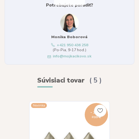
Potrebujete poradiť?
Monika Boborová
+421 950 436 258
(Po-Pia, 9-17 hod.)
info@mojkacikovo.sk
Súvisiaci tovar
5
Novinka
Novinka
- 13 %
7,99 €