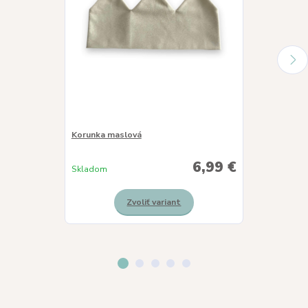
Korunka maslová
Korunka slnie
6,99 €
Skladom
Skladom
Zvoliť variant