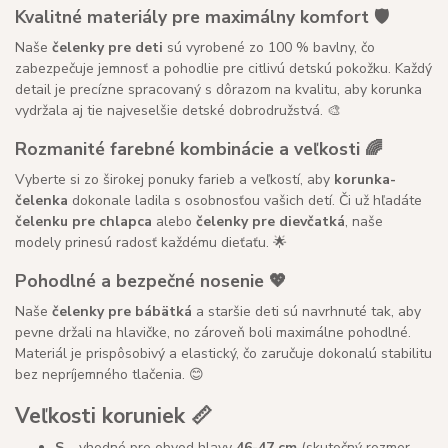
Kvalitné materiály pre maximálny komfort 🛡️
Naše
čelenky pre deti
sú vyrobené zo 100 % bavlny, čo
zabezpečuje jemnosť a pohodlie pre citlivú detskú pokožku. Každý
detail je precízne spracovaný s dôrazom na kvalitu, aby korunka
vydržala aj tie najveselšie detské dobrodružstvá. 🎨
Rozmanité farebné kombinácie a veľkosti 🌈
Vyberte si zo širokej ponuky farieb a veľkostí, aby
korunka-
čelenka
dokonale ladila s osobnosťou vašich detí. Či už hľadáte
čelenku pre chlapca
alebo
čelenky pre dievčatká
, naše
modely prinesú radosť každému dieťaťu. 🌟
Pohodlné a bezpečné nosenie 💖
Naše
čelenky pre bábätká
a staršie deti sú navrhnuté tak, aby
pevne držali na hlavičke, no zároveň boli maximálne pohodlné.
Materiál je prispôsobivý a elastický, čo zaručuje dokonalú stabilitu
bez nepríjemného tlačenia. 😊
Veľkosti koruniek 📏
S
– vhodné pre obvod hlavy
46-47 cm
(skutočný rozmer