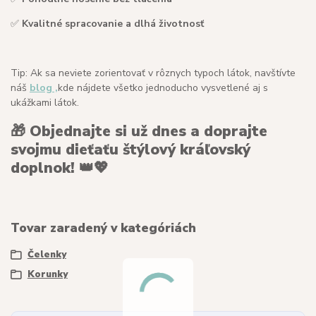
✅
Kvalitné spracovanie a dlhá životnosť
Tip: Ak sa neviete zorientovať v rôznych typoch látok, navštívte
náš
blog ,
kde nájdete všetko jednoducho vysvetlené aj s
ukážkami látok.
🎁
Objednajte si už dnes a doprajte
svojmu dieťaťu štýlový kráľovský
doplnok!
👑💖
Tovar zaradený v kategóriách
Čelenky
Korunky