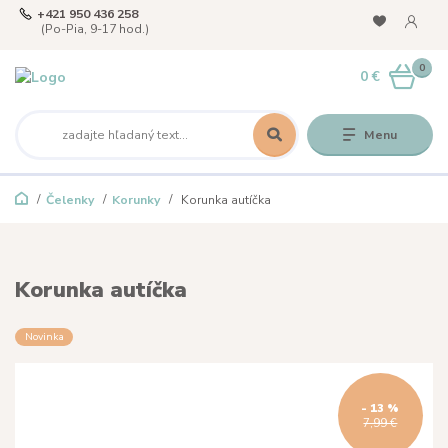
+421 950 436 258
(Po-Pia, 9-17 hod.)
0
0 €
Menu
Čelenky
Korunky
Korunka autíčka
Korunka autíčka
Novinka
- 13 %
7,99 €