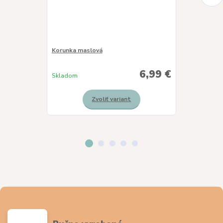
Korunka maslová
Korunka slnie
6,99 €
Skladom
Skladom
Zvoliť variant