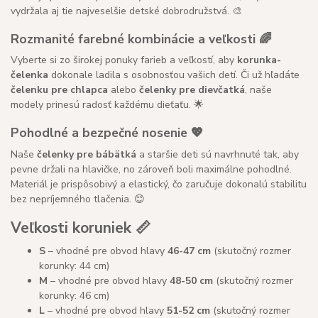
vydržala aj tie najveselšie detské dobrodružstvá. 🎨
Rozmanité farebné kombinácie a veľkosti 🌈
Vyberte si zo širokej ponuky farieb a veľkostí, aby
korunka-
čelenka
dokonale ladila s osobnosťou vašich detí. Či už hľadáte
čelenku pre chlapca
alebo
čelenky pre dievčatká
, naše
modely prinesú radosť každému dieťaťu. 🌟
Pohodlné a bezpečné nosenie 💖
Naše
čelenky pre bábätká
a staršie deti sú navrhnuté tak, aby
pevne držali na hlavičke, no zároveň boli maximálne pohodlné.
Materiál je prispôsobivý a elastický, čo zaručuje dokonalú stabilitu
bez nepríjemného tlačenia. 😊
Veľkosti koruniek 📏
S
– vhodné pre obvod hlavy
46-47 cm
(skutočný rozmer
korunky: 44 cm)
M
– vhodné pre obvod hlavy
48-50 cm
(skutočný rozmer
korunky: 46 cm)
L
– vhodné pre obvod hlavy
51-52 cm
(skutočný rozmer