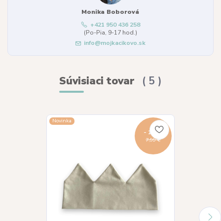
Monika Boborová
+421 950 436 258
(Po-Pia, 9-17 hod.)
info@mojkacikovo.sk
Súvisiaci tovar
5
Novinka
Novinka
- 13 %
7,99 €