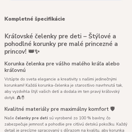
Kompletné špecifikácie
Kráľovské čelenky pre deti – Štýlové a
pohodlné korunky pre malé princezné a
princov! 👑✨
Korunka čelenka pre vášho malého kráľa alebo
kráľovnú
Vstúpte do sveta elegancie a kreativity s našimi jedinečnými
korunkami! Každá korunka-čelenka je starostlivo navrhnutá tak,
aby vyzdvihla štýl vašich detí a dodala im ten pravý kráľovský
dotyk. 👸🤴
Kvalitné materiály pre maximálny komfort 🛡️
Naše
čelenky pre deti
sú vyrobené zo 100 % bavlny, čo
zabezpečuje jemnosť a pohodlie pre citlivú detskú pokožku. Každý
detail je precízne spracovaný s dôrazom na kvalitu, aby korunka