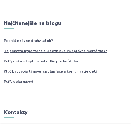
Najčítanejšie na blogu
Poznáte rôzne druhy
látok?
Tajomstvo hypertenzie u detí: Ako im
správne
merať tlak?
Puffy deka – teplo a pohodlie pre každého
Kľúč k rozvoju tímovej spolupráce a komunikácie detí
Puffy deka návod
Kontakty
Monika Boborová