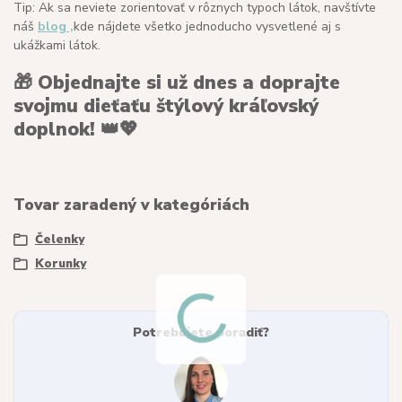
Tip: Ak sa neviete zorientovať v rôznych typoch látok, navštívte
náš
blog ,
kde nájdete všetko jednoducho vysvetlené aj s
ukážkami látok.
🎁
Objednajte si už dnes a doprajte
svojmu dieťaťu štýlový kráľovský
doplnok!
👑💖
Tovar zaradený v kategóriách
Čelenky
Korunky
Potrebujete poradiť?