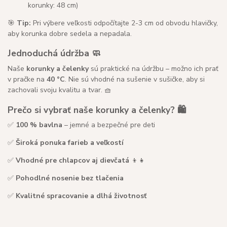
korunky: 48 cm)
🎯
Tip:
Pri výbere veľkosti odpočítajte 2-3 cm od obvodu hlavičky,
aby korunka dobre sedela a nepadala.
Jednoduchá údržba 🧼
Naše
korunky a čelenky
sú praktické na údržbu – možno ich prať
v pračke na
40 °C
. Nie sú vhodné na sušenie v sušičke, aby si
zachovali svoju kvalitu a tvar. 🧺
Prečo si vybrať naše korunky a čelenky? 🛍️
✅
100 % bavlna
– jemné a bezpečné pre deti
✅
Široká ponuka farieb a veľkostí
✅
Vhodné pre chlapcov aj dievčatá
👦👧
✅
Pohodlné nosenie bez tlačenia
✅
Kvalitné spracovanie a dlhá životnosť